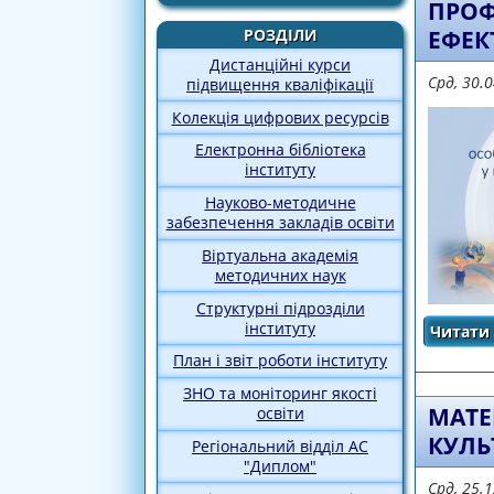
ПРОФ
ЕФЕК
РОЗДІЛИ
Дистанційні курси
Срд, 30.
підвищення кваліфікації
Колекція цифрових ресурсів
Електронна бібліотека
інституту
Науково-методичне
забезпечення закладів освіти
Віртуальна академія
методичних наук
Структурні підрозділи
інституту
Читати 
План і звіт роботи інституту
ЗНО та моніторинг якості
МАТЕ
освіти
КУЛЬ
Регіональний відділ АС
"Диплом"
Срд, 25.