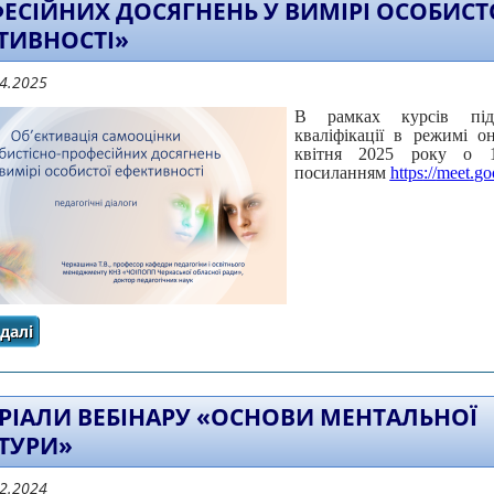
ЕСІЙНИХ ДОСЯГНЕНЬ У ВИМІРІ ОСОБИСТ
ТИВНОСТІ»
04.2025
В рамках курсів під
кваліфікації в режимі о
квітня 2025 року о 1
посиланням
https
://
meet
.
go
далі
про ЗВІТ З ПРОВЕДЕННЯ ПЕДАГОГІЧНИХ ДІАЛОГІВ «О
ПРОФЕСІЙНИХ ДОСЯГНЕНЬ У ВИМІРІ О
РІАЛИ ВЕБІНАРУ «ОСНОВИ МЕНТАЛЬНОЇ
ТУРИ»
12.2024