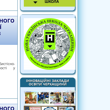
ЙНОГО
Ї
В
сно-
ності у
ІННОВАЦІЙНІ ЗАКЛАДИ
ОСВІТИ ЧЕРКАЩИНИ
мовдосконалення суб’єкта педагогіної
 відеолекція у двох частинах
ЙНОГО