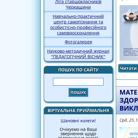
Ліга старшокласників
Черкащини
Навчально-практичний
центр самопізнання та
особистісно-професійного
самовдосконалення
Фотогалерея
Науково-методичний журнал
"ПЕДАГОГІЧНИЙ ВІСНИК"
Читати 
ПОШУК ПО САЙТУ
Пошук
МАТЕ
ЗДОР
ВИКЛ
ВІРТУАЛЬНА ПРИЙМАЛЬНЯ
Срд, 25.
Шановні колеги!
Очікуємо на Ваші
звернення щодо
підвищення якості