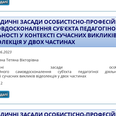
далі
про ОСНОВИ МЕНТАЛЬНОГО ЗДОРОВ'Я
ДИЧНІ ЗАСАДИ ОСОБИСТІСНО-ПРОФЕСІ
ВДОСКОНАЛЕННЯ СУБ’ЄКТА ПЕДАГОГІНО
ЬНОСТІ У КОНТЕКСТІ СУЧАСНИХ ВИКЛИКІ
ОЛЕКЦІЯ У ДВОХ ЧАСТИНАХ
06.2023
на Тетяна Вікторівна
одичні засади особисті
ійного самовдосконалення суб’єкта педагогіної діяль
і сучасних викликів відеолекція у двох частинах
 2
далі
про Методичні засади особистісно-професійного са
діяльності у контексті сучасних викликів
ДИЧНІ ЗАСАДИ ОСОБИСТІСНО-ПРОФЕСІ