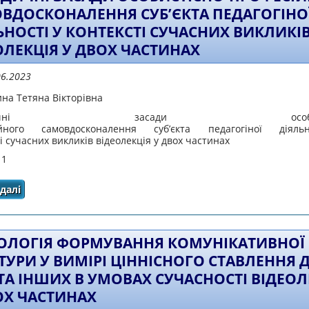
ВДОСКОНАЛЕННЯ СУБ’ЄКТА ПЕДАГОГІНО
ЬНОСТІ У КОНТЕКСТІ СУЧАСНИХ ВИКЛИКІ
ОЛЕКЦІЯ У ДВОХ ЧАСТИНАХ
06.2023
на Тетяна Вікторівна
одичні засади особисті
ійного самовдосконалення суб’єкта педагогіної діяль
і сучасних викликів відеолекція у двох частинах
 1
далі
про Методичні засади особистісно-професійного са
діяльності у контексті сучасних викликів
ОЛОГІЯ ФОРМУВАННЯ КОМУНІКАТИВНОЇ
ТУРИ У ВИМІРІ ЦІННІСНОГО СТАВЛЕННЯ 
 ТА ІНШИХ В УМОВАХ СУЧАСНОСТІ ВІДЕОЛ
ОХ ЧАСТИНАХ