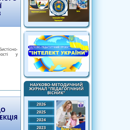
Ї
В
сно-
ності у
мовдосконалення суб’єкта педагогіної
 відеолекція у двох частинах
НАУКОВО-МЕТОДИЧНИЙ
ЖУРНАЛ "ПЕДАГОГІЧНИЙ
ВІСНИК"
2026
ДО
2025
ЕКЦІЯ
2024
2023