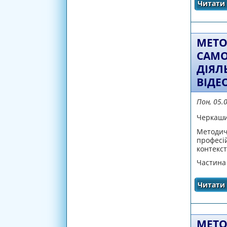
Читати 
МЕТО
САМО
ДІЯЛ
ВІДЕ
Пон, 05.
Черкаши
Мет
профес
контекст
Частина
Читати 
МЕТО