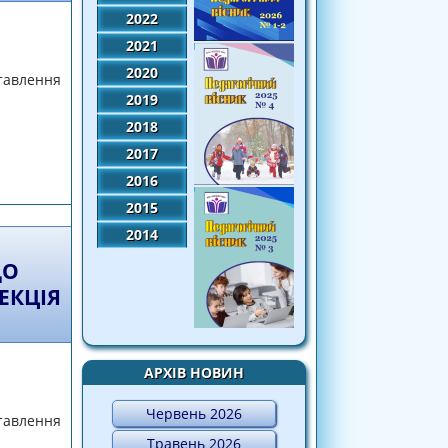
2022
2021
2020
тавлення
2019
2018
2017
 вимірі ціннісного ставлення до себе та
2016
кція у двох частинах
2015
2014
ДО
ЕКЦІЯ
АРХІВ НОВИН
Червень 2026
тавлення
Травень 2026