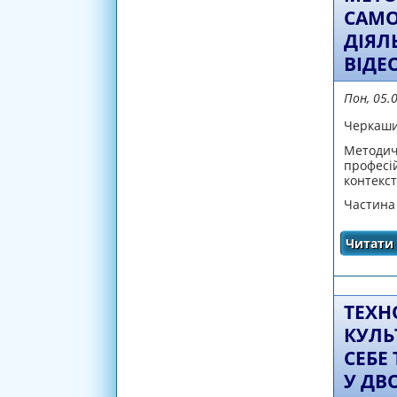
САМО
ДІЯЛ
ВІДЕ
Пон, 05.
Черкаши
Мет
профес
контекст
Частина
Читати 
ТЕХН
КУЛЬ
СЕБЕ
У ДВ