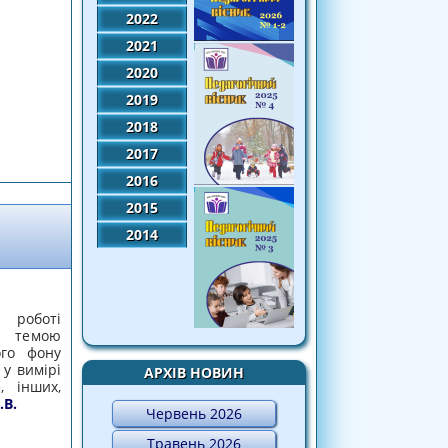
2022
2021
2020
2019
2018
нь дослідно-експериментальної роботи
2017
льтурного фону суб’єктів педагогічної
я до себе, інших, довкілля»
2016
2015
2014
й роботі
 темою
ого фону
 у вимірі
АРХІВ НОВИН
, інших,
.В.
Червень 2026
Травень 2026