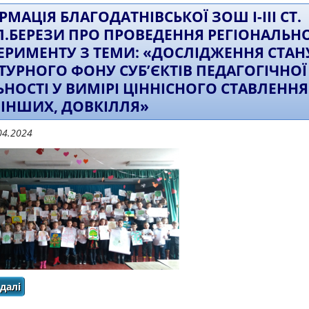
РМАЦІЯ БЛАГОДАТНІВСЬКОЇ ЗОШ І-ІІІ СТ.
.П.БЕРЕЗИ ПРО ПРОВЕДЕННЯ РЕГІОНАЛЬН
ЕРИМЕНТУ З ТЕМИ: «ДОСЛІДЖЕННЯ СТАН
ТУРНОГО ФОНУ СУБ’ЄКТІВ ПЕДАГОГІЧНОЇ
ЬНОСТІ У ВИМІРІ ЦІННІСНОГО СТАВЛЕННЯ
, ІНШИХ, ДОВКІЛЛЯ»
04.2024
далі
про Інформація Благодатнівської ЗОШ І-ІІІ ст. ім.Г
експерименту з теми: «Дослідження стану культурного 