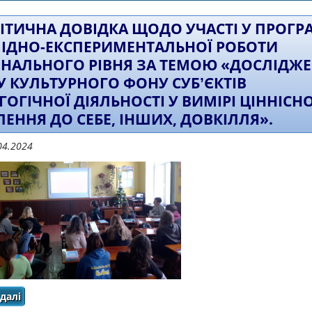
ІТИЧНА ДОВІДКА ЩОДО УЧАСТІ У ПРОГР
ІДНО-ЕКСПЕРИМЕНТАЛЬНОЇ РОБОТИ
ОНАЛЬНОГО РІВНЯ ЗА ТЕМОЮ «ДОСЛІДЖ
У КУЛЬТУРНОГО ФОНУ СУБʼЄКТІВ
ГОГІЧНОЇ ДІЯЛЬНОСТІ У ВИМІРІ ЦІННІСН
ЛЕННЯ ДО СЕБЕ, ІНШИХ, ДОВКІЛЛЯ».
04.2024
далі
про Аналітична довідка щодо участі у програмі
регіонального рівня за темою «Дослідження стану ку