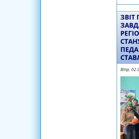
ЗВІТ
ЗАВД
РЕГІ
СТАН
ПЕДА
СТАВ
Втр, 02.