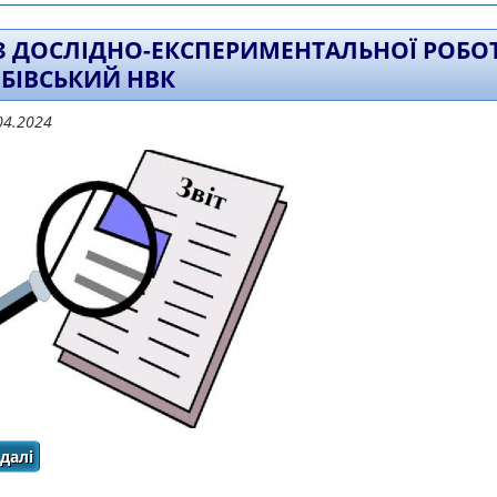
вимірі ціннісного ставлення до се
 З ДОСЛІДНО-ЕКСПЕРИМЕНТАЛЬНОЇ РОБО
БІВСЬКИЙ НВК
04.2024
далі
про ЗВІТ З ДОСЛІДНО-ЕКСПЕРИМЕНТАЛЬНОЇ РОБОТИ КО