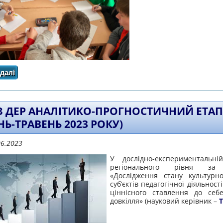
далі
про ЗВІТ про виконання практичної частини завда
регіонального рівня за темою «Дослідження стану ку
діяльності у вимірі ціннісного ставленн
 З ДЕР АНАЛІТИКО-ПРОГНОСТИЧНИЙ ЕТАП
НЬ-ТРАВЕНЬ 2023 РОКУ)
06.2023
У дослідно-експериментальні
регіонального рівня за
«Дослідження стану культурн
суб’єктів педагогічної діяльності
ціннісного ставлення до себе
довкілля» (науковий керівник –
Т