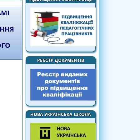
АМІ
ЕННЯ
ОГО
РЕЄСТР ДОКУМЕНТІВ
НОВА УКРАЇНСЬКА ШКОЛА
 дослідно-експериментальної роботи
льтурного фону субʼєктів педагогічної