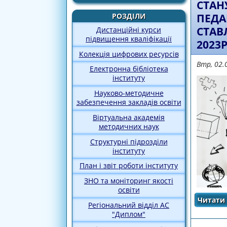
СТАН
ПЕДА
РОЗДІЛИ
СТАВ
Дистанційні курси
підвищення кваліфікації
2023Р
Колекція цифрових ресурсів
Втр, 02.
Електронна бібліотека
інституту
Науково-методичне
забезпечення закладів освіти
Віртуальна академія
методичних наук
Структурні підрозділи
інституту
План і звіт роботи інституту
ЗНО та моніторинг якості
освіти
Читати 
Регіональний відділ АС
"Диплом"