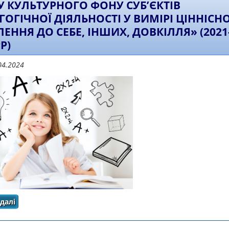
У КУЛЬТУРНОГО ФОНУ СУБ’ЄКТІВ
ГОГІЧНОЇ ДІЯЛЬНОСТІ У ВИМІРІ ЦІННІСН
ЛЕННЯ ДО СЕБЕ, ІНШИХ, ДОВКІЛЛЯ» (2021
Р)
04.2024
далі
про ЗВІТ з проведення дослідно-експериментальної ро
суб’єктів педагогічної діяльності у вимірі ціннісного 
2023рр)