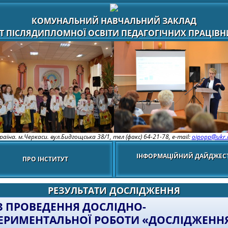
КОМУНАЛЬНИЙ НАВЧАЛЬНИЙ ЗАКЛАД
Т ПІСЛЯДИПЛОМНОЇ ОСВІТИ ПЕДАГОГІЧНИХ ПРАЦІВНИ
раїна. м.Черкаси. вул.Бидгощська 38/1,
тел (факс) 64-21-78, e-mail:
oipopp@ukr.
ІНФОРМАЦІЙНИЙ ДАЙДЖЕС
ПРО ІНСТИТУТ
РЕЗУЛЬТАТИ ДОСЛІДЖЕННЯ
 З ПРОВЕДЕННЯ ДОСЛІДНО-
ЕРИМЕНТАЛЬНОЇ РОБОТИ «ДОСЛІДЖЕНН