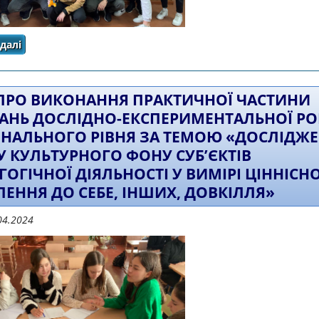
далі
про ЗВІТ про виконання практичної частини завда
регіонального рівня за темою «дослідження стану ку
діяльності у вимірі ціннісного ставленн
 ПРО ВИКОНАННЯ ПРАКТИЧНОЇ ЧАСТИНИ
АНЬ ДОСЛІДНО-ЕКСПЕРИМЕНТАЛЬНОЇ Р
ОНАЛЬНОГО РІВНЯ ЗА ТЕМОЮ «ДОСЛІДЖ
У КУЛЬТУРНОГО ФОНУ СУБ’ЄКТІВ
ГОГІЧНОЇ ДІЯЛЬНОСТІ У ВИМІРІ ЦІННІСН
ЛЕННЯ ДО СЕБЕ, ІНШИХ, ДОВКІЛЛЯ»
04.2024