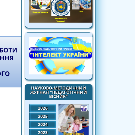
нь дослідно-експериментальної роботи
льтурного фону суб’єктів педагогічної
я до себе, інших, довкілля»
ОБОТИ
ЕННЯ
ОГО
НАУКОВО-МЕТОДИЧНИЙ
ЖУРНАЛ "ПЕДАГОГІЧНИЙ
ВІСНИК"
2026
2025
2024
2023