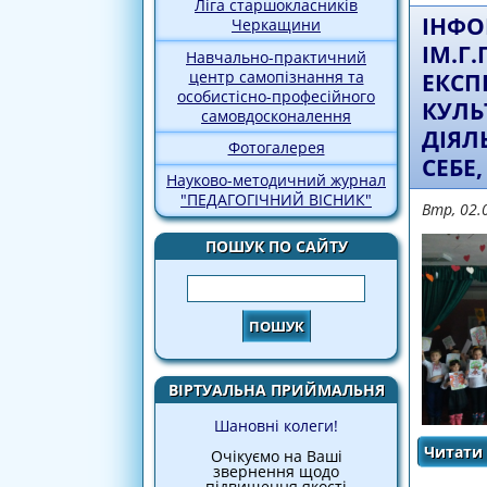
Ліга старшокласників
ІНФО
Черкащини
ІМ.Г
Навчально-практичний
центр самопізнання та
ЕКСП
особистісно-професійного
КУЛЬ
самовдосконалення
ДІЯЛ
Фотогалерея
СЕБЕ
Науково-методичний журнал
"ПЕДАГОГІЧНИЙ ВІСНИК"
Втр, 02.
ПОШУК ПО САЙТУ
Пошук
ВІРТУАЛЬНА ПРИЙМАЛЬНЯ
Шановні колеги!
Читати 
Очікуємо на Ваші
звернення щодо
підвищення якості