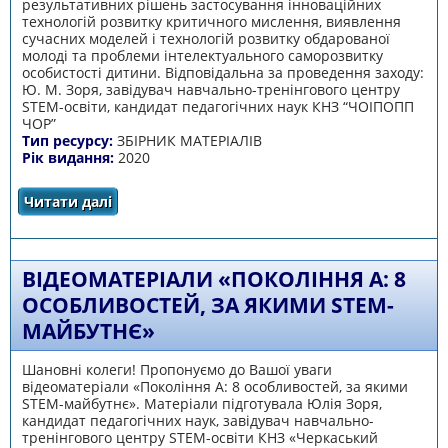
результативних рішень застосування інноваційних
технологій розвитку критичного мислення, виявлення
сучасних моделей і технологій розвитку обдарованої
молоді та проблеми інтелектуального саморозвитку
особистості дитини. Відповідальна за проведення заходу:
Ю. М. Зоря, завідувач навчально-тренінгового центру
STEM-освіти, кандидат педагогічних наук КНЗ “ЧОІПОПП
ЧОР”
Тип ресурсу:
ЗБІРНИК МАТЕРІАЛІВ
Рік видання:
2020
Читати далі
про ОБЛАСНА НАУКОВО-ПРАКТИЧНА
ІНТЕРНЕТ-КОНФЕРЕНЦІЯ «ІНФОРМАЦІЙНА
ГРАМОТНІСТЬ ЯК ВАЖЛИВА СКЛАДОВА
МОДЕРНІЗАЦІЇ СИСТЕМИ ОСВІТИ»
ВІДЕОМАТЕРІАЛИ «ПОКОЛІННЯ А: 8
ОСОБЛИВОСТЕЙ, ЗА ЯКИМИ STEM-
МАЙБУТНЄ»
Шановні колеги! Пропонуємо до Вашої уваги
відеоматеріали «Покоління А: 8 особливостей, за якими
STEM-майбутнє». Матеріали підготувала Юлія Зоря,
кандидат педагогічних наук, завідувач навчально-
тренінгового центру STEM-освіти КНЗ «Черкаський