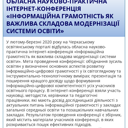
ОБЛАСНА НАУКОВО-ПРАКТИЧНА
ІНТЕРНЕТ-КОНФЕРЕНЦІЯ
«ІНФОРМАЦІЙНА ГРАМОТНІСТЬ ЯК
ВАЖЛИВА СКЛАДОВА МОДЕРНІЗАЦІЇ
СИСТЕМИ ОСВІТИ»
У лютому-березні 2020 року на Черкаському
освітянському порталі відбулась обласна науково-
практична інтернет-конференція «Інформаційна
грамотність як важлива складова модернізації системи
освіти». Мета проведення конференції: об’єднання зусиль
освітян у визначенні основних аспектів розвитку
інформаційно-цифрової грамотності у їх світоглядному та
інструментально-технологічному вимірах; презентація та
поширення кращого досвіду щодо формування
інформаційно-цифрової компетентності усіх учасників
освітнього процесу. В інтернет-конференції взяли участь
науковці, методисти, керівники та педагогічні
працівники, які мають досвід дослідницької діяльності з
актуальних питань інформаційної грамотності у закладах
загальної середньої освіти та позашкільних навчальних
закладах. Результатом проведення конференції є збірник,
який містить матеріали учасників конференції, в яких
розкривається пошук ефективних підходів,