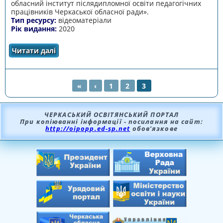
обласний інститут післядипломної освіти педагогічних
працівників Черкаської обласної ради».
Тип ресурсу:
відеоматеріали
Рік видання:
2020
Читати далі
про ВІДЕОМАТЕРІАЛИ «ПОКОЛІННЯ А: 8
ОСОБЛИВОСТЕЙ, ЗА ЯКИМИ STEM-
МАЙБУТНЄ»
«
‹
1
2
3
СТОРІНКИ
ЧЕРКАСЬКИЙ ОСВІТЯНСЬКИЙ ПОРТАЛ
При копіюванні інформації - посилання на сайт:
http://oipopp.ed-sp.net
обов’язкове