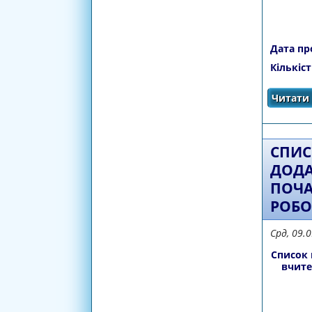
Дата п
Кількіс
Читати 
СПИС
ДОДА
ПОЧА
РОБО
Срд, 09.
Список 
вчите