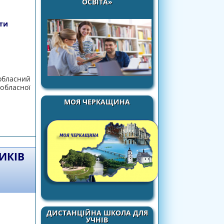
ОСВІТА»
ти
обласний
обласної
МОЯ ЧЕРКАЩИНА
актичних психологів закладів освіти
ИКІВ
ДИСТАНЦІЙНА ШКОЛА ДЛЯ
УЧНІВ