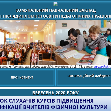
КОМУНАЛЬНИЙ НАВЧАЛЬНИЙ ЗАКЛАД
Т ПІСЛЯДИПЛОМНОЇ ОСВІТИ ПЕДАГОГІЧНИХ ПРАЦІВНИ
раїна. м.Черкаси. вул.Бидгощська 38/1,
тел (факс) 64-21-78, e-mail:
oipopp@ukr.
ІНФОРМАЦІЙНИЙ ДАЙДЖЕС
ПРО ІНСТИТУТ
ВЕРЕСЕНЬ 2020 РОКУ
ОК СЛУХАЧІВ КУРСІВ ПІДВИЩЕННЯ
ІФІКАЦІЇ ВЧИТЕЛІВ ФІЗИЧНОЇ КУЛЬТУРИ