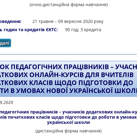
(очно-дистанційна форма навчання)
роведення:
21 травня – 09 вересня 2020 року
ть годин та кредитів ЄКТС:
90 год; 3 кредита
далі
про Список педагогічних працівників - слухачів курс
вихователів закладів дошк
ОК ПЕДАГОГІЧНИХ ПРАЦІВНИКІВ – УЧАС
ТКОВИХ ОНЛАЙН-КУРСІВ ДЛЯ ВЧИТЕЛІВ
ТКОВИХ КЛАСІВ ЩОДО ПІДГОТОВКИ ДО
ТИ В УМОВАХ НОВОЇ УКРАЇНСЬКОЇ ШКОЛ
09.2020
педагогічних працівників – учасників додаткових онлайн-ку
лів початкових класів щодо підготовки до роботи в умовах
української школи
(дистанційна форма навчання)