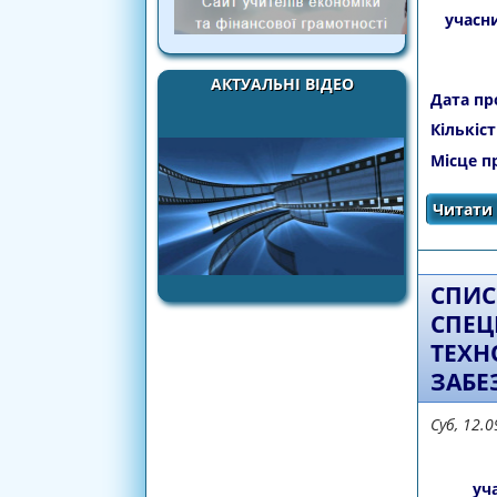
учасни
АКТУАЛЬНІ ВІДЕО
Дата пр
Кількіст
Місце п
Читати 
СПИС
СПЕЦ
ТЕХН
ЗАБЕ
Суб, 12.
уч