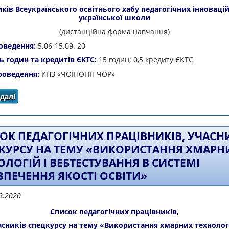
ків Всеукраїнського освітнього хабу педагогічних інноваці
української школи
(дистанційна форма навчання)
оведення:
5.06-15.09. 20
ь годин та кредитів ЄКТС:
15 годин; 0,5 кредиту ЄКТС
роведення:
КНЗ «ЧОІПОПП ЧОР»
далі
про Список педагогічних працівників – учасників Всеу
інновацій Нової україн
ОК ПЕДАГОГІЧНИХ ПРАЦІВНИКІВ, УЧАСН
КУРСУ НА ТЕМУ «ВИКОРИСТАННЯ ХМАРН
ОЛОГІЙ І ВЕБТЕСТУВАННЯ В СИСТЕМІ
ЗПЕЧЕННЯ ЯКОСТІ ОСВІТИ»
09.2020
Список педагогічних працівників,
асників спецкурсу на тему «Використання хмарних технологі