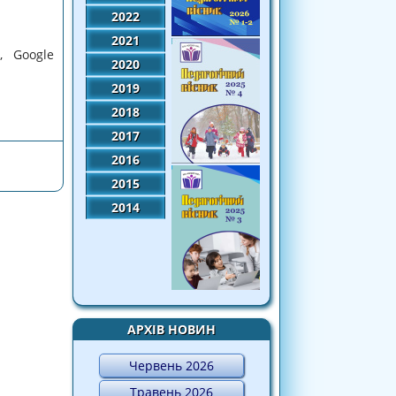
2022
2021
 Google
2020
2019
додаткових онлайн-курсів для вчителів
2018
в умовах Нової української школи
2017
2016
2015
2014
АРХІВ НОВИН
Червень 2026
Травень 2026