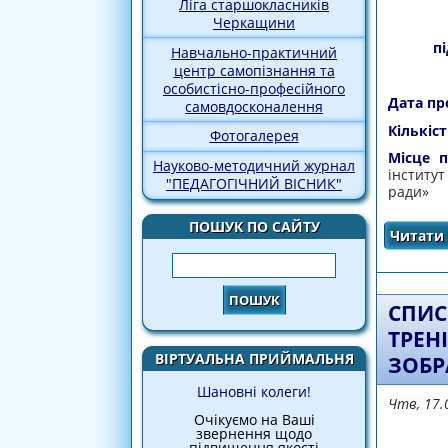
Ліга старшокласників
Черкащини
п
Навчально-практичний
центр самопізнання та
особистісно-професійного
Дата пр
самовдосконалення
Кількіст
Фотогалерея
Місце п
Науково-методичний журнал
інститу
"ПЕДАГОГІЧНИЙ ВІСНИК"
ради»
ПОШУК ПО САЙТУ
Читати 
Пошук
СПИС
ТРЕН
ВІРТУАЛЬНА ПРИЙМАЛЬНЯ
ЗОБР
Шановні колеги!
Чтв, 17.
Очікуємо на Ваші
звернення щодо
підвищення якості