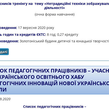
сників тренінгу на тему «Нетрадиційні техніки зображувал
діяльності»
(очна форма навчання)
оведення:
17 вересня 2020 року
ь годин та кредитів ЄКТС:
8 год; 0,27 кредиту
роведення:
Золотоніський будинк дитячої та юнацької творчост
далі
про Список педагогічних працівників - учасників т
зображувальної діял
ОК ПЕДАГОГІЧНИХ ПРАЦІВНИКІВ – УЧАС
КРАЇНСЬКОГО ОСВІТНЬОГО ХАБУ
ГОГІЧНИХ ІННОВАЦІЙ НОВОЇ УКРАЇНСЬКО
ЛИ
09.2020
Список педагогічних працівників –