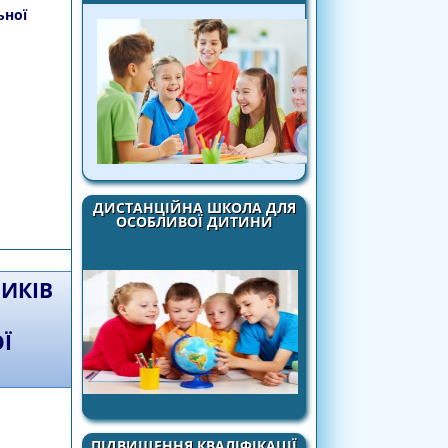
ьної
і
ДИСТАНЦІЙНА ШКОЛА ДЛЯ
ренінгу на тему «Нетрадиційні техніки
ОСОБЛИВОЇ ДИТИНИ
ьності»
НИКІВ
Ї
ПІДВИЩЕННЯ КВАЛІФІКАЦІЇ