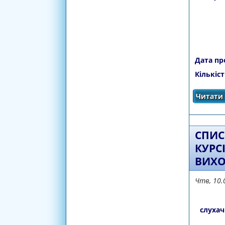
Дата пр
Кількіс
Читати 
СПИС
КУРС
ВИХО
Чтв, 10.
слухач