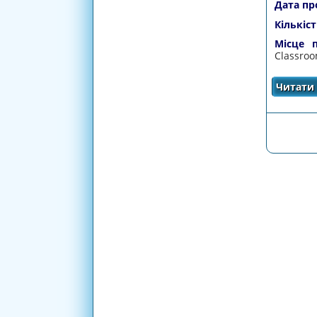
Дата пр
Кількіст
Місце п
Classro
Читати 
СТОРІ