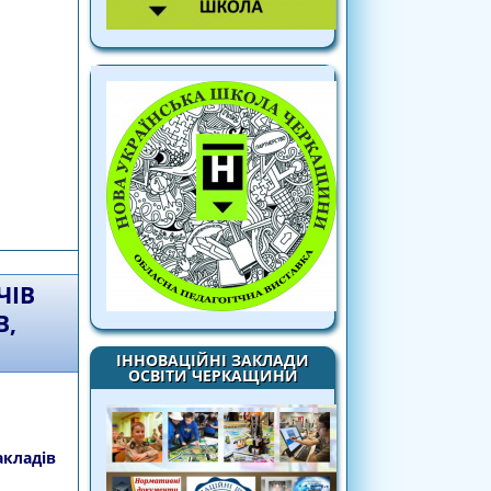
ецкурсу на тему «Використання хмарних
абезпечення якості освіти»
ЧІВ
В,
ІННОВАЦІЙНІ ЗАКЛАДИ
ОСВІТИ ЧЕРКАЩИНИ
акладів