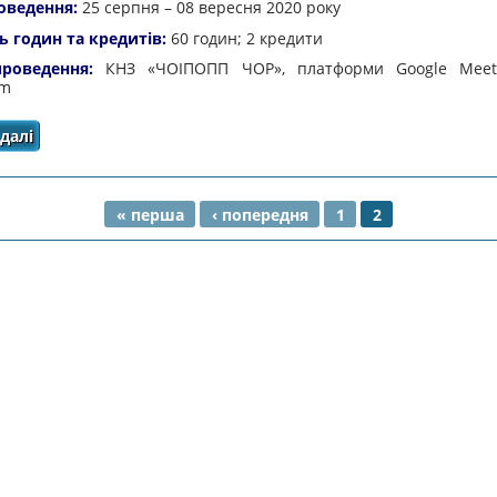
оведення:
25 серпня – 08 вересня 2020 року
ь годин та кредитів:
60 годин; 2 кредити
роведення:
КНЗ «ЧОІПОПП ЧОР», платформи Google Meet,
om
далі
про Список педагогічних працівників – учасників 
початкових класів щодо підготовки до роботи 
« перша
‹ попередня
1
2
НКИ