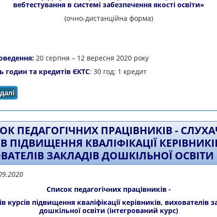
вебтестування в системі забезпечення якості освіти»
(очно-дистанційна форма)
оведення:
20 серпня – 12 вересня 2020 року
ть годин та кредитів ЄКТС
: 30 год; 1 кредит
далі
про Список педагогічних працівників, учасників сп
технологій і вебтестування в системі з
ОК ПЕДАГОГІЧНИХ ПРАЦІВНИКІВ - СЛУХА
ІВ ПІДВИЩЕННЯ КВАЛІФІКАЦІЇ КЕРІВНИКІ
ВАТЕЛІВ ЗАКЛАДІВ ДОШКІЛЬНОЇ ОСВІТИ
09.2020
Список педагогічних працівників -
ів курсів підвищення кваліфікації керівників, вихователів з
дошкільної освіти (інтегрований курс)