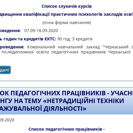
Список слухачів курсів
ідвищення кваліфікації практичних психологів закладів осві
(очна форма навчання)
оведення:
07.09-18.09.2020
ь годин та кредитів ЄКТС:
90 год; 3 кредити
роведення:
Комунальний навчальний заклад "Черкаський 
т післядипломної освіти педагогічних працівників Черкаської 
далі
про Список слухачів курсів підвищення кваліфікації пр
ОК ПЕДАГОГІЧНИХ ПРАЦІВНИКІВ - УЧАСН
ІНГУ НА ТЕМУ «НЕТРАДИЦІЙНІ ТЕХНІКИ
АЖУВАЛЬНОЇ ДІЯЛЬНОСТІ»
09.2020
Список педагогічних працівників -