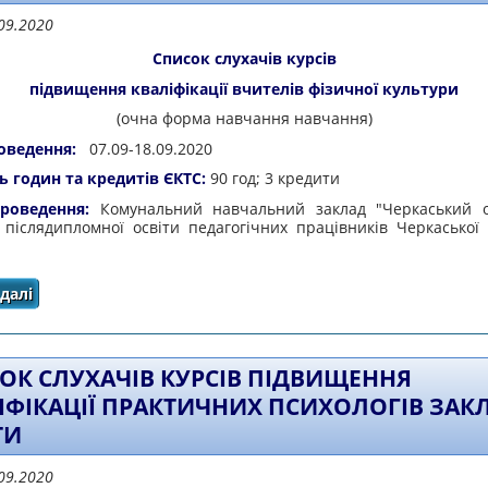
09.2020
Список слухачів курсів
підвищення кваліфікації вчителів фізичної культури
(очна форма навчання навчання)
оведення:
07.09-18.09.2020
ь годин та кредитів ЄКТС:
90 год; 3 кредити
роведення:
Комунальний навчальний заклад "Черкаський 
т післядипломної освіти педагогічних працівників Черкаської 
далі
про Список слухачів курсів підвищення кваліфікації вч
ОК СЛУХАЧІВ КУРСІВ ПІДВИЩЕННЯ
ІФІКАЦІЇ ПРАКТИЧНИХ ПСИХОЛОГІВ ЗАК
ТИ
09.2020