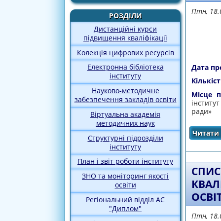
Птн, 18.
РОЗДІЛИ
Дистанційні курси
підвищення кваліфікації
Колекція цифрових ресурсів
Електронна бібліотека
Дата пр
інституту
Кількіст
Науково-методичне
Місце п
забезпечення закладів освіти
інститу
ради»
Віртуальна академія
методичних наук
Читати 
Структурні підрозділи
інституту
План і звіт роботи інституту
СПИС
ЗНО та моніторинг якості
КВАЛ
освіти
ОСВІ
Регіональний відділ АС
"Диплом"
Птн, 18.