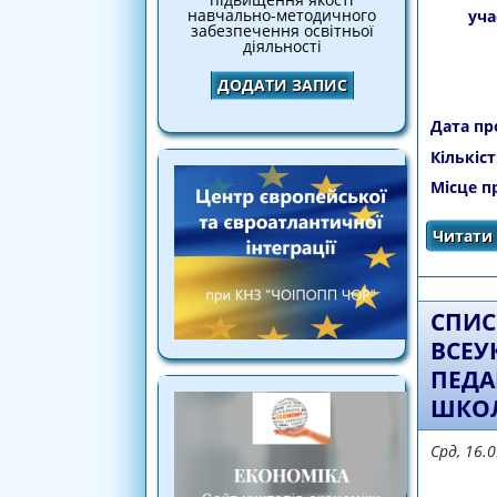
навчально-методичного
уча
забезпечення освітньої
діяльності
ДОДАТИ ЗАПИС
Дата пр
Кількіст
Місце п
Читати 
СПИС
ВСЕУ
ПЕДА
ШКО
Срд, 16.