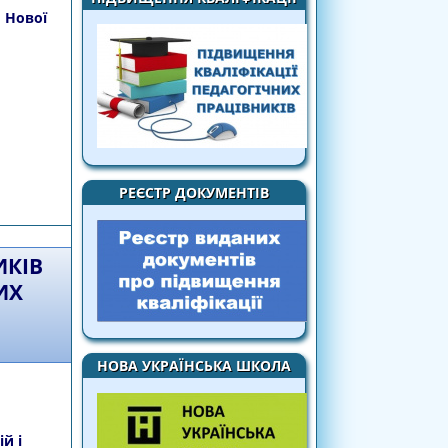
й Нової
країнського освітнього хабу педагогічних
РЕЄСТР ДОКУМЕНТІВ
ської школи
ИКІВ
ИХ
НОВА УКРАЇНСЬКА ШКОЛА
й і