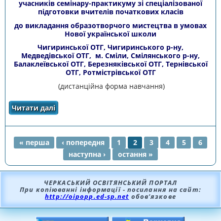
учасників семінару-практикуму зі спеціалізованої
підготовки вчителів початкових класів
до викладання образотворчого мистецтва в умовах
Нової української школи
Чигиринської ОТГ, Чигиринського р-ну,
Медведівської ОТГ, м. Сміли, Смілянського р-ну,
Балаклеївської ОТГ, Березняківської ОТГ, Тернівської
ОТГ, Ротмістрівської ОТГ
(дистанційна форма навчання)
Читати далі
про Список педагогічних працівників -
учасників семінару-практикуму зі
спеціалізованої підготовки вчителів
початкових класів до викладання
образотворчого мистецтва в умовах Нової
« перша
‹ попередня
1
2
3
4
5
6
української школи
наступна ›
остання »
СТОРІНКИ
ЧЕРКАСЬКИЙ ОСВІТЯНСЬКИЙ ПОРТАЛ
При копіюванні інформації - посилання на сайт:
http://oipopp.ed-sp.net
обов’язкове