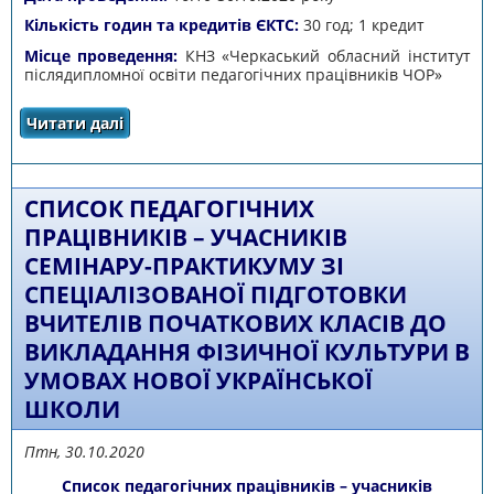
Кількість годин та кредитів ЄКТС:
30 год; 1 кредит
Місце проведення:
КНЗ «Черкаський обласний інститут
післядипломної освіти педагогічних працівників ЧОР»
Читати далі
про Список педагогічних працівників -
учасників спеціального курсу «Побудова
індивідуальної траєкторії професійного
розвитку педагога засобами інформаційно-
комунікаційних технологій» (дистанційна
СПИСОК ПЕДАГОГІЧНИХ
форма навчання)
ПРАЦІВНИКІВ – УЧАСНИКІВ
СЕМІНАРУ-ПРАКТИКУМУ ЗІ
СПЕЦІАЛІЗОВАНОЇ ПІДГОТОВКИ
ВЧИТЕЛІВ ПОЧАТКОВИХ КЛАСІВ ДО
ВИКЛАДАННЯ ФІЗИЧНОЇ КУЛЬТУРИ В
УМОВАХ НОВОЇ УКРАЇНСЬКОЇ
ШКОЛИ
Птн, 30.10.2020
Список педагогічних працівників – учасників