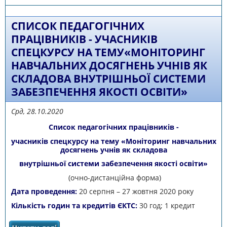
спеціалізованої підготовки вчителів
початкових класів до викладання фізичної
культури в умовах Нової української школи
СПИСОК ПЕДАГОГІЧНИХ
Христинівського району та Вільшанської
ПРАЦІВНИКІВ - УЧАСНИКІВ
ОТГ
СПЕЦКУРСУ НА ТЕМУ«МОНІТОРИНГ
НАВЧАЛЬНИХ ДОСЯГНЕНЬ УЧНІВ ЯК
СКЛАДОВА ВНУТРІШНЬОЇ СИСТЕМИ
ЗАБЕЗПЕЧЕННЯ ЯКОСТІ ОСВІТИ»
Срд, 28.10.2020
Список педагогічних працівників -
учасників спецкурсу на тему «Моніторинг навчальних
досягнень учнів як складова
внутрішньої системи забезпечення якості освіти»
(очно-дистанційна форма)
Дата проведення:
20 серпня – 27 жовтня 2020 року
Кількість годин та кредитів ЄКТС:
30 год; 1 кредит