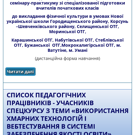
семінару-практикуму зі спеціалізованої підготовки
вчителів початкових класів
до викладання фізичної культури в умовах Нової
української школи Городищенського району, Корсунь
–Шевченківського району, Селищенської ОТГ,
Моринської ОТГ,
Карашинської ОТГ, Набутівської ОТГ, Стеблівської
ОТГ, Бужанської ОТГ,Мокрокалигірської ОТГ, м.
Ватутіне, м. Умані
(дистанційна форма навчання)
Читати далі
про Список педагогічних працівників –
учасників семінару-практикуму зі
спеціалізованої підготовки вчителів
початкових класів до викладання фізичної
культури в умовах Нової української школи
СПИСОК ПЕДАГОГІЧНИХ
ПРАЦІВНИКІВ - УЧАСНИКІВ
СПЕЦКУРСУ З ТЕМИ «ВИКОРИСТАННЯ
ХМАРНИХ ТЕХНОЛОГІЙ І
ВЕБТЕСТУВАННЯ В СИСТЕМІ
ЗАБЕЗПЕЧЕННЯ ЯКОСТІ ОСВІТИ»