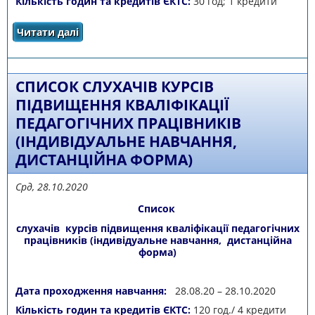
Кількість годин та кредитів ЄКТС:
30 год; 1 кредити
Читати далі
про Список слухачів курсів для вчителів
предмета «Захист Вітчизни» «Методика
викладання військово-медичної підготовки
(основи медичних знань та допомоги)»
СПИСОК СЛУХАЧІВ КУРСІВ
ПІДВИЩЕННЯ КВАЛІФІКАЦІЇ
ПЕДАГОГІЧНИХ ПРАЦІВНИКІВ
(ІНДИВІДУАЛЬНЕ НАВЧАННЯ,
ДИСТАНЦІЙНА ФОРМА)
Срд, 28.10.2020
Список
слухачів курсів підвищення кваліфікації педагогічних
працівників (індивідуальне навчання, дистанційна
форма)
Дата проходження навчання:
28.08.20 – 28.10.2020
Кількість годин та кредитів ЄКТС:
120 год./ 4 кредити