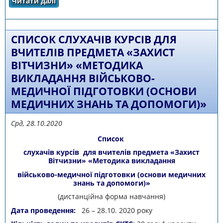
Читати далі
про Список педагогічних працівників -
учасників спецкурсу на тему«Моніторинг
навчальних досягнень учнів як складова
внутрішньої системи забезпечення якості
освіти»
СПИСОК СЛУХАЧІВ КУРСІВ ДЛЯ
ВЧИТЕЛІВ ПРЕДМЕТА «ЗАХИСТ
ВІТЧИЗНИ» «МЕТОДИКА
ВИКЛАДАННЯ ВІЙСЬКОВО-
МЕДИЧНОЇ ПІДГОТОВКИ (ОСНОВИ
МЕДИЧНИХ ЗНАНЬ ТА ДОПОМОГИ)»
Срд, 28.10.2020
Список
слухачів курсів для вчителів предмета «Захист
Вітчизни» «Методика викладання
військово-медичної підготовки (основи медичних
знань та допомоги)»
(дистанційна форма навчання)
Дата проведення:
26 – 28.10. 2020 року