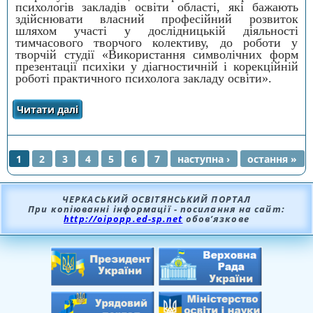
психологів закладів освіти області, які бажають
здійснювати власний професійний розвиток
шляхом участі у дослідницькій діяльності
тимчасового творчого колективу, до роботи у
творчій студії «Використання символічних форм
презентації психіки у діагностичній і корекційній
роботі практичного психолога закладу освіти».
Читати далі
про Творча студія «Використання
символічних форм презентації психіки у
діагностичній і корекційній роботі
практичного психолога закладу освіти
1
2
3
4
5
6
7
наступна ›
остання »
СТОРІНКИ
ЧЕРКАСЬКИЙ ОСВІТЯНСЬКИЙ ПОРТАЛ
При копіюванні інформації - посилання на сайт:
http://oipopp.ed-sp.net
обов’язкове