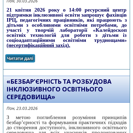
Пон, 30.03.2026
21 квітня 2026 року о 14:00 ресурсний центр
підтримки інклюзивної освіти запрошує фахівців
ІРЦ, педагогічних працівників, які працюють з
дітьми з особливими освітніми потребами, до
участі у творчій лабораторії «Калейдоскоп
освітніх технологій для роботи з дітьми із
соціоадаптаційними освітніми труднощами»
(несертифікаційний захід).
Читати далі
про «Калейдоскоп освітніх технологій для
роботи з дітьми із соціоадаптаційними
освітніми труднощами»
«БЕЗБАР’ЄРНІСТЬ ТА РОЗБУДОВА
ІНКЛЮЗИВНОГО ОСВІТНЬОГО
СЕРЕДОВИЩА»
Пон, 23.03.2026
З метою поглиблення розуміння принципів
безбар’єрності та формування практичних підходів
до створення доступного, інклюзивного освітнього
середовища для всіх учасників пролонгованих