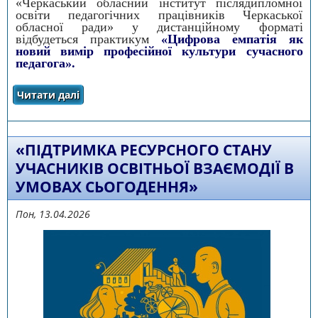
«Черкаський обласний інститут післядипломної
освіти педагогічних працівників Черкаської
обласної ради» у дистанційному форматі
відбудеться практикум
«Цифрова емпатія як
новий вимір професійної культури сучасного
педагога».
Читати далі
про Цифрова емпатія як новий вимір
професійної культури сучасного педагога
«ПІДТРИМКА РЕСУРСНОГО СТАНУ
УЧАСНИКІВ ОСВІТНЬОЇ ВЗАЄМОДІЇ В
УМОВАХ СЬОГОДЕННЯ»
Пон, 13.04.2026