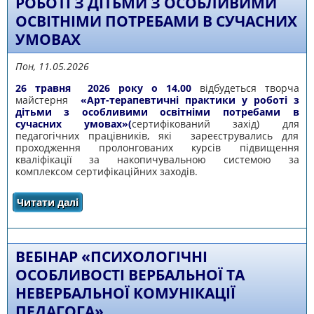
РОБОТІ З ДІТЬМИ З ОСОБЛИВИМИ
ОСВІТНІМИ ПОТРЕБАМИ В СУЧАСНИХ
УМОВАХ
Пон, 11.05.2026
26 травня 2026 року о 14.00
відбудеться творча
майстерня
«Арт-терапевтичні практики у роботі з
дітьми з особливими освітніми потребами в
сучасних умовах»(
сертифікований захід) для
педагогічних працівників, які зареєструвались для
проходження пролонгованих курсів підвищення
кваліфікації за накопичувальною системою за
комплексом сертифікаційних заходів.
Читати далі
про Арт-терапевтичні практики у роботі з
дітьми з особливими освітніми потребами
в сучасних умовах
ВЕБІНАР «ПСИХОЛОГІЧНІ
ОСОБЛИВОСТІ ВЕРБАЛЬНОЇ ТА
НЕВЕРБАЛЬНОЇ КОМУНІКАЦІЇ
ПЕДАГОГА»