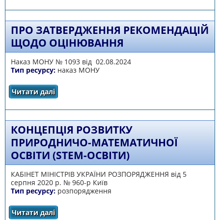
методичного забезпечення для закладів
загальної середньої освіти в умовах
реалізації Державного стандарту базової
середньої освіти - базове предметне
ПРО ЗАТВЕРДЖЕННЯ РЕКОМЕНДАЦІЙ
навчання (7-9 рік навчання)
ЩОДО ОЦІНЮВАННЯ
Наказ МОНУ № 1093 від 02.08.2024
Тип ресурсу:
наказ МОНУ
Читати далі
про Про затвердження рекомендацій щодо
оцінювання
КОНЦЕПЦІЯ РОЗВИТКУ
ПРИРОДНИЧО-МАТЕМАТИЧНОЇ
ОСВІТИ (STEM-ОСВІТИ)
КАБІНЕТ МІНІСТРІВ УКРАЇНИ РОЗПОРЯДЖЕННЯ від 5
серпня 2020 р. № 960-р Київ
Тип ресурсу:
розпорядження
Читати далі
про Концепція розвитку природничо-