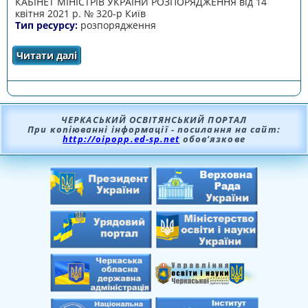
КАБІНЕТ МІНІСТРІВ УКРАЇНИ РОЗПОРЯДЖЕННЯ від 14
квітня 2021 р. № 320-р Київ
Тип ресурсу:
розпорядження
Читати далі
про Про затвердження плану заходів щодо
популяризації природничих наук та
математики до 2025 року
ЧЕРКАСЬКИЙ ОСВІТЯНСЬКИЙ ПОРТАЛ
При копіюванні інформації - посилання на сайт:
http://oipopp.ed-sp.net
обов’язкове