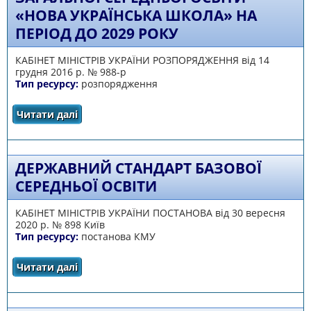
«НОВА УКРАЇНСЬКА ШКОЛА» НА
ПЕРІОД ДО 2029 РОКУ
КАБІНЕТ МІНІСТРІВ УКРАЇНИ РОЗПОРЯДЖЕННЯ від 14
грудня 2016 р. № 988-р
Тип ресурсу:
розпорядження
Читати далі
про Концепція реалізації державної політики
у сфері реформування загальної середньої
освіти «Нова українська школа» на період
до 2029 року
ДЕРЖАВНИЙ СТАНДАРТ БАЗОВОЇ
СЕРЕДНЬОЇ ОСВІТИ
КАБІНЕТ МІНІСТРІВ УКРАЇНИ ПОСТАНОВА від 30 вересня
2020 р. № 898 Київ
Тип ресурсу:
постанова КМУ
Читати далі
про Державний стандарт базової середньої
освіти