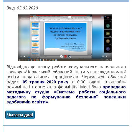
Втр, 05.05.2020
Відповідно до плану роботи комунального навчального
закладу «Черкаський обласний інститут післядипломної
освіти педагогічних працівників Черкаської обласної
ради»
05 травня 2020 року
о 10.00 годині в онлайн-
режимі на інтернет-платформі Jitsi Meet було
проведено
методичну студію «Система роботи соціального
педагога по формуванню безпечної поведінки
здобувачів освіти»
.
Читати далі
про ПРОВЕДЕНО МЕТОДИЧНУ СТУДІЮ
«СИСТЕМА РОБОТИ СОЦІАЛЬНОГО ПЕДАГОГА
ПО ФОРМУВАННЮ БЕЗПЕЧНОЇ ПОВЕДІНКИ
ЗДОБУВАЧІВ ОСВІТИ»