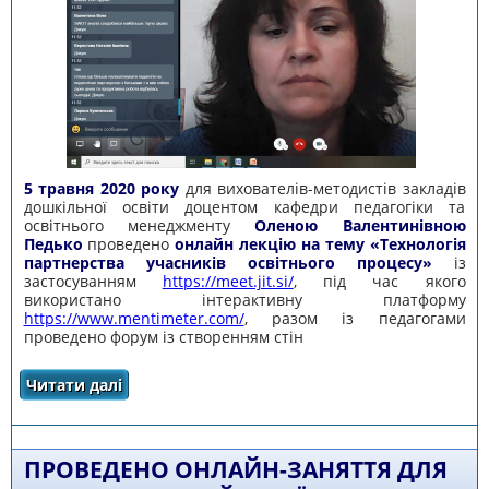
5 травня 2020 року
для вихователів-методистів закладів
дошкільної освіти доцентом кафедри педагогіки та
освітнього менеджменту
Оленою Валентинівною
Педько
проведено
онлайн лекцію на тему «Технологія
партнерства учасників освітнього процесу»
із
застосуванням
https://meet.jit.si/
, під час якого
використано інтерактивну платформу
https://www.mentimeter.com/
, разом із педагогами
проведено форум із створенням стін
Читати далі
про ПРОВЕДЕНО ОНЛАЙН ЛЕКЦІЮ НА ТЕМУ
«ТЕХНОЛОГІЯ ПАРТНЕРСТВА УЧАСНИКІВ
ОСВІТНЬОГО ПРОЦЕСУ»
ПРОВЕДЕНО ОНЛАЙН-ЗАНЯТТЯ ДЛЯ