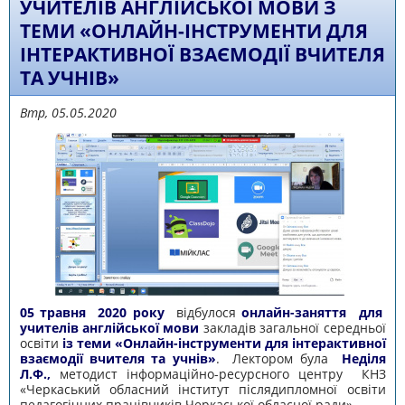
УЧИТЕЛІВ АНГЛІЙСЬКОЇ МОВИ З
ТЕМИ «ОНЛАЙН-ІНСТРУМЕНТИ ДЛЯ
ІНТЕРАКТИВНОЇ ВЗАЄМОДІЇ ВЧИТЕЛЯ
ТА УЧНІВ»
Втр, 05.05.2020
05 травня 2020 року
відбулося
онлайн-заняття для
учителів англійської мови
закладів загальної середньої
освіти
із теми «Онлайн-інструменти для інтерактивної
взаємодії вчителя та учнів»
. Лектором була
Неділя
Л.Ф.,
методист інформаційно-ресурсного центру КНЗ
«Черкаський обласний інститут післядипломної освіти
педагогічних працівників Черкаської обласної ради».