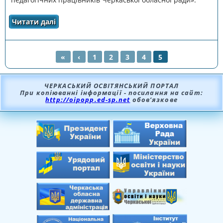
Читати далі
про ПРОВЕДЕНО ОНЛАЙН-ЗАНЯТТЯ ДЛЯ
УЧИТЕЛІВ АНГЛІЙСЬКОЇ МОВИ З ТЕМИ
«ОНЛАЙН-ІНСТРУМЕНТИ ДЛЯ ІНТЕРАКТИВНОЇ
ВЗАЄМОДІЇ ВЧИТЕЛЯ ТА УЧНІВ»
«
‹
1
2
3
4
5
СТОРІНКИ
ЧЕРКАСЬКИЙ ОСВІТЯНСЬКИЙ ПОРТАЛ
При копіюванні інформації - посилання на сайт:
http://oipopp.ed-sp.net
обов’язкове