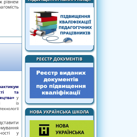
іж рівнем
вагомість
ОГО-ПЕДАГОГІЧНІ ФАКТОРИ РОЗВИТКУ
КОЛЯРІВ»
РЕЄСТР ДОКУМЕНТІВ
рактикум
ості та
ецтва»
у
имі із
ології
НОВА УКРАЇНСЬКА ШКОЛА
тавити
рмування
чості у