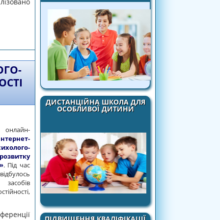
лізовано
ОГО-ПЕДАГОГІЧНІ ФАКТОРИ РОЗВИТКУ
КОЛЯРІВ»
ОГО-
ОСТІ
ДИСТАНЦІЙНА ШКОЛА ДЛЯ
ОСОБЛИВОЇ ДИТИНИ
онлайн-
інтернет-
олого-
озвитку
»
. Під час
ідбулось
 засобів
тійності,
ференції
ПІДВИЩЕННЯ КВАЛІФІКАЦІЇ