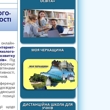
ОСВІТА»
ОГО-
ОСТІ
онлайн-
інтернет-
МОЯ ЧЕРКАЩИНА
олого-
озвитку
рів»
. Під
ренції
вітянами
вності,
чнів.
ференції
свідом
адянської
ї позиції
ДИСТАНЦІЙНА ШКОЛА ДЛЯ
ції щодо
УЧНІВ