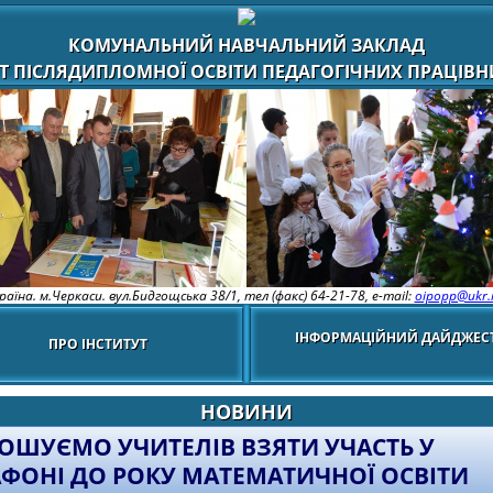
КОМУНАЛЬНИЙ НАВЧАЛЬНИЙ ЗАКЛАД
Т ПІСЛЯДИПЛОМНОЇ ОСВІТИ ПЕДАГОГІЧНИХ ПРАЦІВНИ
раїна. м.Черкаси. вул.Бидгощська 38/1,
тел (факс) 64-21-78, e-mail:
oipopp@ukr.
ІНФОРМАЦІЙНИЙ ДАЙДЖЕС
ПРО ІНСТИТУТ
НОВИНИ
ОШУЄМО УЧИТЕЛІВ ВЗЯТИ УЧАСТЬ У
ФОНІ ДО РОКУ МАТЕМАТИЧНОЇ ОСВІТИ