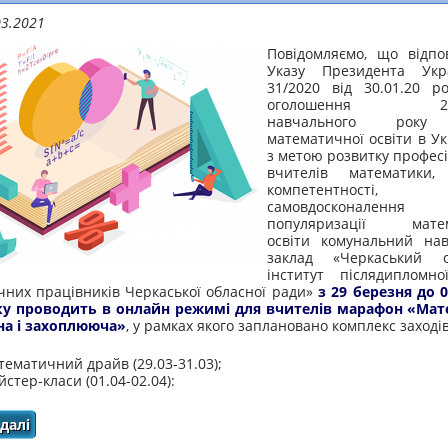
03.2021
Повідомляємо, що відпо
Указу Президента Ук
31/2020 від 30.01.20 р
оголошення 2020
навчального року
математичної освіти в Ук
з метою розвитку професі
вчителів математики, 
компетентності,
самовдосконален
популяризації матем
освіти комунальний на
заклад «Черкаський о
інститут післядипломно
ічних працівників Черкаської обласної ради»
з 29 березня до 0
ку проводить в онлайн режимі для вчителів марафон «Ма
на і захоплююча»
, у рамках якого заплановано комплекс заходів
тематичний драйв (29.03-31.03);
йстер-класи (01.04-02.04):
далі
про Запрошуємо учителів взяти участь у марафоні до Р