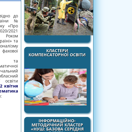
відно до
раїни №
оку «Про
/2021
 Роком
раїні» та
оналізму
КЛАСТЕРИ
фахової
КОМПЕНСАТОРНОЇ ОСВІТИ
ня та
атичної
вчальний
бласний
ї освіти
2 квітня
тематика
:
ІНФОРМАЦІЙНО-
МЕТОДИЧНИЙ КЛАСТЕР
оку математичної освіти
«НУШ: БАЗОВА СЕРЕДНЯ