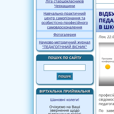
Ліга старшокласників
Черкащини
ВІДБ
Навчально-практичний
центр самопізнання та
ПЕДА
особистісно-професійного
В ШК
самовдосконалення
Фотогалерея
Пон, 22.
Науково-методичний журнал
"ПЕДАГОГІЧНИЙ ВІСНИК"
ПОШУК ПО САЙТУ
Пошук
ВІРТУАЛЬНА ПРИЙМАЛЬНЯ
професій
свідомос
Шановні колеги!
педагога
Очікуємо на Ваші
звернення щодо
По заве
підвищення якості