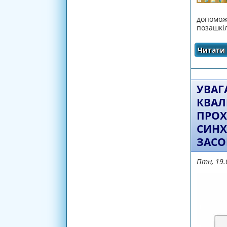
допомож
позашкіл
Читати 
УВАГ
КВАЛІ
ПРОХ
СИНХ
ЗАСОБ
Птн, 19.