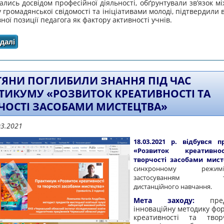
лись досвідом професійної діяльності, обґрунтували зв’язок м
 громадянської свідомості та ініціативами молоді, підтвердили 
вної позиції педагога як фактору активності учнів.
далі
про ВІДБУЛАСЯ ІНТЕРНЕТ-КОНФЕРЕНЦІЯ «ПСИХОЛ
ІНІЦІАТИВНОСТІ В Ш
ТЯНИ ПОГЛИБИЛИ ЗНАННЯ ПІД ЧАС
ТИКУМУ «РОЗВИТОК КРЕАТИВНОСТІ ТА
ЧОСТІ ЗАСОБАМИ МИСТЕЦТВА»
03.2021
18.03.2021 р. відбувся п
«Розвиток креативн
творчості засобами мист
синхронному реж
застосуванням техн
дистанційного навчання.
Мета заходу:
предс
інноваційну методику фо
креативності та твор