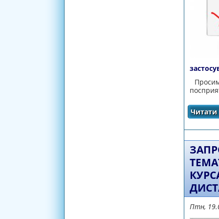
застосу
Просимо
посприят
Читати 
ЗАПР
ТЕМА
КУРС
ДИСТ
Птн, 19.