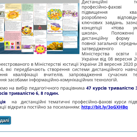
Дистанційні тем
професійно-фахові
підвищення кваліф
розроблено відпові
ключових завдань, зазн
концепції «Нова укр
школа», Положен
дистанційну форму з
повної загальної середньо
затвердженого н
Міністерства освіти 
України від 08 вересня 2
реєстрованого в Міністерстві юстиції України 28 вересня 2020 
24, які передбачають створення системи дистанційного навч
ння кваліфікації вчителів, запровадження сучасних те
ня засобами інформаційно-комунікаційних технологій.
ємо на вибір педагогічного працівника
47 курсів тривалістю 
сів тривалістю 6, 8 годин.
ація
на дистанційні тематичні професійно-фахові курси пі
ації відкрита постійно за посиланням:
http://bit.ly/3oGXHBq
далі
про ЗАПРОШУЄМО ПРОЙТИ НАВЧАННЯ ЗА ТЕМАТИЧ
ПІДВИЩЕННЯ КВАЛІФІКАЦІЇ У ДИ