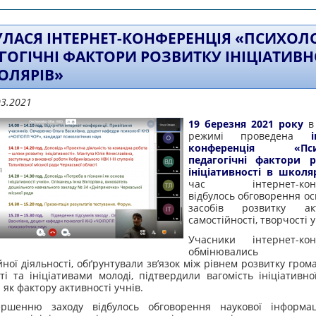
УЛАСЯ ІНТЕРНЕТ-КОНФЕРЕНЦІЯ «ПСИХОЛ
ГОГІЧНІ ФАКТОРИ РОЗВИТКУ ІНІЦІАТИВН
ОЛЯРІВ»
03.2021
19 березня 2021 року
в 
режимі проведена
конференція «Псих
педагогічні фактори р
ініціативності в школя
час інтернет-конфе
відбулось обговорення ос
засобів розвитку акти
самостійності, творчості у
Учасники інтернет-кон
обмінювались до
ної діяльності, обґрунтували зв’язок між рівнем розвитку гром
ті та ініціативами молоді, підтвердили вагомість ініціативно
 як фактору активності учнів.
ршенню заходу відбулось обговорення наукової інформа