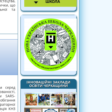
тецтва,
ички, що
льної та
ТИКУМУ «РОЗВИТОК КРЕАТИВНОСТІ ТА
ИСТЕЦТВА»
ІННОВАЦІЙНІ ЗАКЛАДИ
ОСВІТИ ЧЕРКАЩИНИ
ом серед
ності,
ом SARS-
бігання
раторної
ація КНЗ