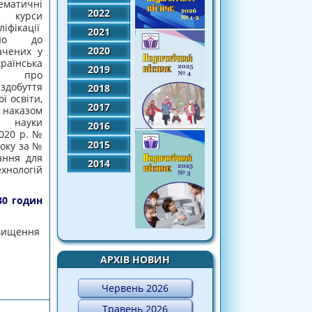
атичні
2022
 курси
ікації
2021
дно до
2020
ачених у
аїнська
2019
ні про
добуття
2018
ї освіти,
2017
аказом
і науки
2016
020 р. №
2015
року за №
ання для
2014
хнологій
30 годин
двищення
АРХІВ НОВИН
НИМИ ПРОФЕСІЙНО-ФАХОВИМИ КУРСАМИ
СТАНЦІЙНІЙ ФОРМІ!
Червень 2026
Травень 2026