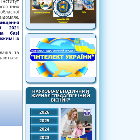
нститут
гогічних
обласної
відомляє,
двищення
ні 2021
а базі
ежимі із
ладів та
даються:
 березні 2021 року проходитимуть на базі
тосуванням засобів ІКТ!!!
НАУКОВО-МЕТОДИЧНИЙ
ЖУРНАЛ "ПЕДАГОГІЧНИЙ
ВІСНИК"
2026
2025
2024
2023