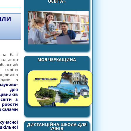
ОСВІТА»
ЯЛИ
на базі
льного
МОЯ ЧЕРКАЩИНА
бласний
ї освіти
вників
ради» в
науково-
ар для
вників
світи з
я роботи
алами
учасної
ДИСТАНЦІЙНА ШКОЛА ДЛЯ
шкільної
УЧНІВ