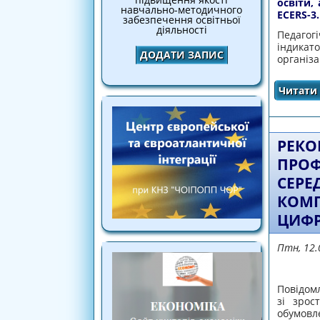
освіти,
навчально-методичного
ECERS-3.
забезпечення освітньої
діяльності
Педагог
індикат
ДОДАТИ ЗАПИС
організа
Читати 
РЕКО
ПРОФ
СЕРЕ
КОМП
ЦИФР
Птн, 12.
Повідомл
зі зрос
обумовле