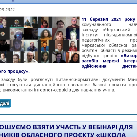
03.2021
11 березня 2021 року
комунального навча
закладу «Черкаський о
інститут післядипломно
педагогічних праці
Черкаської обласної р
освітян області в режим
відбувся тренінг
«Викор
засобів мережі Інтер
здійснення дистанц
ого процесу».
 заходу були розглянуті питання:нормативні документи Міні
 які стосуються дистанційного навчання; базові поняття пр
; використання інтернет-сервісів для навчання учнів.
далі
про ПЕДАГОГІЧНІ ПРАЦІВНИКИ ПОГЛИБИЛИ ЗНАННЯ Щ
ПІД ЧАС ДИСТАНЦІЙНОГО Н
ОШУЄМО ВЗЯТИ УЧАСТЬ У ВЕБІНАРІ ДЛЯ
НИКІВ ОБЛАСНОГО ПРОЄКТУ «ШКОЛА