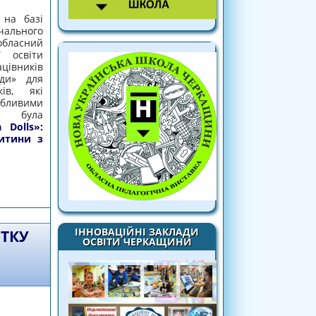
,
на базі
льного
бласний
ї освіти
вників
ади» для
ків, які
обливими
и була
a
Dolls
»:
дитини з
SONA DOLLS»: ПЕДАГОГІЧНИЙ ПІДХІД ДО
 З ОСОБЛИВИМИ ОСВІТНІМИ ПОТРЕБАМИ»
ІННОВАЦІЙНІ ЗАКЛАДИ
ТКУ
ОСВІТИ ЧЕРКАЩИНИ