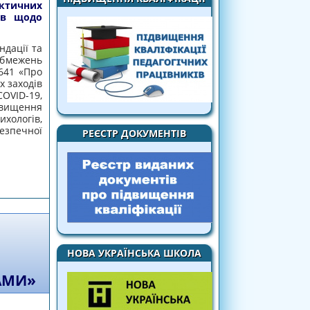
актичних
ів щодо
ндації та
обмежень
 641 «Про
 заходів
OVID-19,
ідвищення
хологів,
езпечної
РЕЄСТР ДОКУМЕНТІВ
ктичних заходів закладами освіти серед
тей безпечної поведінки в цифровому
НОВА УКРАЇНСЬКА ШКОЛА
АМИ»