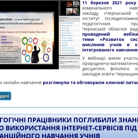
11 березня 2021 року
комунального навча
закладу «Черкаський о
інститут післядипломно
педагогічних праці
Черкаської обласної ра
проведений вебі
теми «Розвиток сис
мислення учнів в ко
інтегрованого навчання
У вебінарі взяли участь
природничо-математичн
дисциплін, філологи, к
закладів освіти Черкащин
и онлайн-навчання
розглянули та обговорили ключові питан
далі
про ОСВІТЯНИ ПОГЛИБИЛИ ЗНАННЯ ЩОДО РОЗВИТ
КОНТЕКСТІ ІНТЕГРОВАНО
ГОГІЧНІ ПРАЦІВНИКИ ПОГЛИБИЛИ ЗНАН
 ВИКОРИСТАННЯ ІНТЕРНЕТ-СЕРВІСІВ ПІД
АНЦІЙНОГО НАВЧАННЯ УЧНІВ