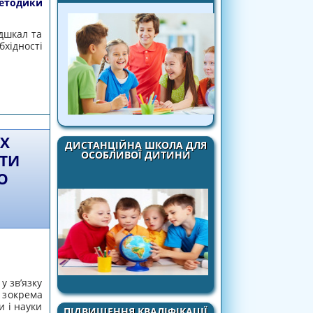
методики
дшкал та
хідності
ЧАСТЬ У СЕМІНАРІ «ОРГАНІЗАЦІЯ РОБОТИ
ОДИКИ ECERS-3»
Х
ДИСТАНЦІЙНА ШКОЛА ДЛЯ
ОСОБЛИВОЇ ДИТИНИ
ІТИ
О
у зв’язку
 зокрема
и і науки
ПІДВИЩЕННЯ КВАЛІФІКАЦІЇ