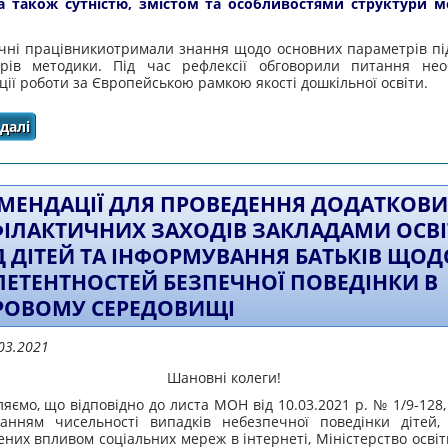
 а також сутністю, змістом та особливостями структури 
ічні працівникиотримали знання щодо основних параметрів пі
орів методики. Під час рефлексії обговорили питання необ
ції роботи за Європейською рамкою якості дошкільної освіти.
далі
про ПЕДАГОГИ ЗАКЛАДІВ ДОШКІЛЬНОЇ ОСВІТИ ВЗЯЛИ У
ЗА ОСНОВНИМИ ШКАЛАМИ МЕТ
МЕНДАЦІЇ ДЛЯ ПРОВЕДЕННЯ ДОДАТКОВИ
ІЛАКТИЧНИХ ЗАХОДІВ ЗАКЛАДАМИ ОСВ
Д ДІТЕЙ ТА ІНФОРМУВАННЯ БАТЬКІВ ЩОД
ЕТЕНТНОСТЕЙ БЕЗПЕЧНОЇ ПОВЕДІНКИ В
ОВОМУ СЕРЕДОВИЩІ
03.2021
Шановні колеги!
яємо, що відповідно до листа МОН від 10.03.2021 р. № 1/9-128, 
танням чисельності випадків небезпечної поведінки дітей,
них впливом соціальних мереж в інтернеті, Міністерство освіт