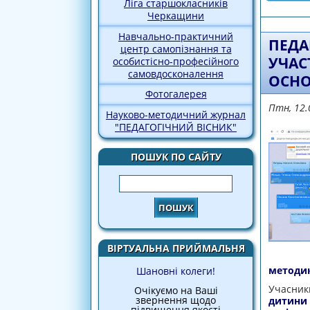
Ліга старшокласників
Черкащини
Навчально-практичний
ПЕДА
центр самопізнання та
УЧАС
особистісно-професійного
самовдосконалення
ОСНО
Фотогалерея
Птн, 12.
Науково-методичний журнал
"ПЕДАГОГІЧНИЙ ВІСНИК"
ПОШУК ПО САЙТУ
Пошук
ВІРТУАЛЬНА ПРИЙМАЛЬНЯ
методик
Шановні колеги!
Учасни
Очікуємо на Ваші
звернення щодо
дитини 
підвищення якості