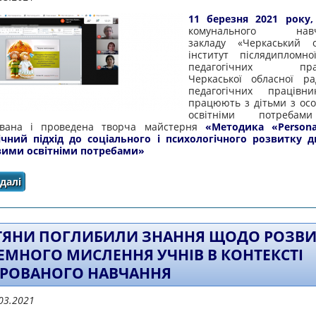
11 березня 2021 року
комунального навча
закладу «Черкаський о
інститут післядипломно
педагогічних праці
Черкаської обласної р
педагогічних працівни
працюють з дітьми з ос
освітніми потребам
ована і проведена творча майстерня
«
Методика «
Person
ічний підхід до соціального і психологічного розвитку 
вими
освітніми потребами»
далі
про ВІДБУЛАСЯ ТВОРЧА МАЙСТЕРНЯ «МЕТОДИКА «PER
СОЦІАЛЬНОГО І ПСИХОЛОГІЧНОГО РОЗВИТКУ ДИТИНИ
ТЯНИ ПОГЛИБИЛИ ЗНАННЯ ЩОДО РОЗВИ
ЕМНОГО МИСЛЕННЯ УЧНІВ В КОНТЕКСТІ
ГРОВАНОГО НАВЧАННЯ
03.2021