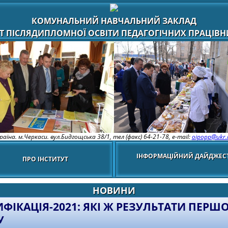
КОМУНАЛЬНИЙ НАВЧАЛЬНИЙ ЗАКЛАД
Т ПІСЛЯДИПЛОМНОЇ ОСВІТИ ПЕДАГОГІЧНИХ ПРАЦІВНИ
раїна. м.Черкаси. вул.Бидгощська 38/1,
тел (факс) 64-21-78, e-mail:
oipopp@ukr.
ІНФОРМАЦІЙНИЙ ДАЙДЖЕС
ПРО ІНСТИТУТ
НОВИНИ
ИФІКАЦІЯ-2021: ЯКІ Ж РЕЗУЛЬТАТИ ПЕРШ
У