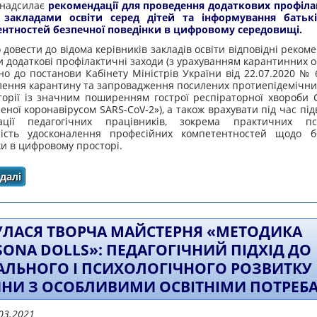
 надсилає
рекомендації для проведення додаткових профіл
в закладами освіти серед дітей та інформування батьк
нтностей безпечної поведінки в цифровому середовищі.
довести до відома керівників закладів освіти відповідні рекоме
и додаткові профілактичні заходи (з урахуванням карантинних 
но до постанови Кабінету Міністрів України від 22.07.2020 №
лення карантину та запровадження посилених протиепідемічних
торії із значним поширенням гострої респіраторної хвороби C
ної коронавірусом SARS-CoV-2»), а також врахувати під час п
кації педагогічних працівників, зокрема практичних пси
ність удосконалення професійних компетентностей щодо б
и в цифровому просторі.
далі
про Рекомендації для проведення додаткових профіла
дітей та інформування батьків щодо компетентнос
середовищі
УЛАСЯ ТВОРЧА МАЙСТЕРНЯ «МЕТОДИКА
SONA DOLLS»: ПЕДАГОГІЧНИЙ ПІДХІД ДО
АЛЬНОГО І ПСИХОЛОГІЧНОГО РОЗВИТКУ
НИ З ОСОБЛИВИМИ ОСВІТНІМИ ПОТРЕБ
03.2021