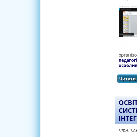
організ
педагог
особли
Читати 
ОСВІ
СИСТ
ІНТЕ
Птн, 12.