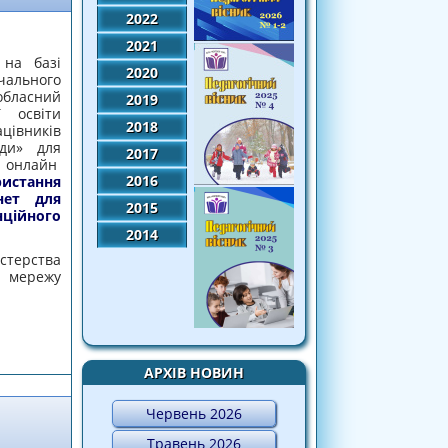
2022
2021
на базі
2020
льного
бласний
2019
ї освіти
2018
вників
ади» для
2017
і онлайн
2016
истання
нет для
2015
ійного
2014
стерства
о мережу
ОДО ВИКОРИСТАННЯ ІНТЕРНЕТ-СЕРВІСІВ
АВЧАННЯ УЧНІВ
АРХІВ НОВИН
Червень 2026
Травень 2026