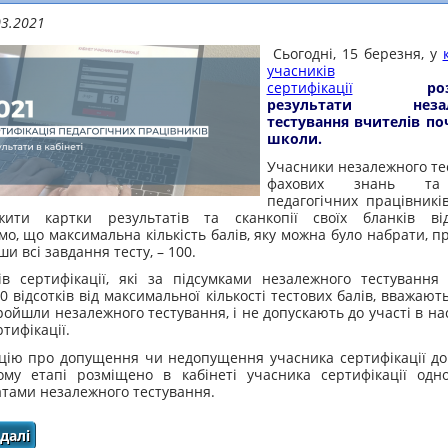
03.2021
Сьогодні, 15 березня, у
учасників
сертифікації
ро
результати незал
тестування вчителів по
школи.
Учасники незалежного те
фахових знань та
педагогічних працівникі
жити картки результатів та сканкопії своїх бланків від
о, що максимальна кількість балів, яку можна було набрати, 
и всі завдання тесту, –
100.
ів сертифікації, які за підсумками незалежного тестування
 відсотків від максимальної кількості тестових балів, вважают
ойшли незалежного тестування, і не допускають до участі в н
ртифікації.
цію про допущення чи недопущення учасника сертифікації до 
ому етапі розміщено в кабінеті учасника сертифікації одн
атами незалежного тестування.
далі
про Сертифікація-2021: які ж результати першого етапу