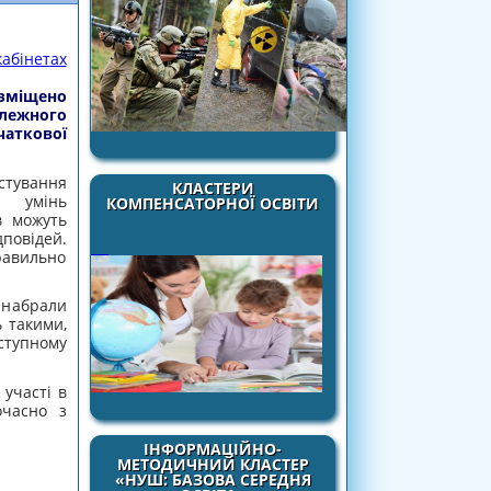
кабінетах
зміщено
ежного
чаткової
стування
КЛАСТЕРИ
 умінь
КОМПЕНСАТОРНОЇ ОСВІТИ
в можуть
повідей.
правильно
 набрали
ь такими,
аступному
участі в
очасно з
ІНФОРМАЦІЙНО-
МЕТОДИЧНИЙ КЛАСТЕР
«НУШ: БАЗОВА СЕРЕДНЯ