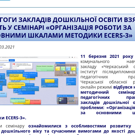
ГОГИ ЗАКЛАДІВ ДОШКІЛЬНОЇ ОСВІТИ ВЗ
ТЬ У СЕМІНАРІ «ОРГАНІЗАЦІЯ РОБОТИ ЗА
ВНИМИ ШКАЛАМИ МЕТОДИКИ ECERS-3»
03.2021
11 березня 2021 року
комунального навча
закладу «Черкаський о
інститут післядипломно
педагогічних праці
Черкаської обласної 
онлайн режимі
відбувся 
методичний семін
педагогічних праці
закладів дошкільної о
проблеми: «Організаці
за основними шк
и ECERS-3».
ки семінару
ознайомилися з особливостями розвитку с
дошкільного віку та сучасними вимогами до якості до