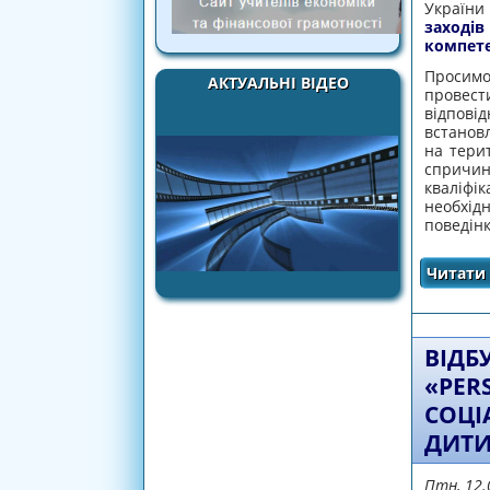
України
заході
компете
Просимо 
АКТУАЛЬНІ ВІДЕО
провест
відповід
встанов
на тери
спричине
кваліфі
необхід
поведінк
Читати 
ВІДБ
«PER
СОЦІ
ДИТИ
Птн, 12.