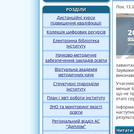
Пон, 15.
РОЗДІЛИ
Дистанційні курси
підвищення кваліфікації
Колекція цифрових ресурсів
Електронна бібліотека
інституту
Науково-методичне
забезпечення закладів освіти
заванта
Віртуальна академія
Зауважим
методичних наук
виконавш
Учасник
Структурні підрозділи
менше 60
інституту
що не пр
План і звіт роботи інституту
етапі се
ЗНО та моніторинг якості
Інформа
наступн
освіти
результ
Регіональний відділ АС
"Диплом"
Читати 