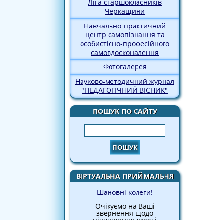
Ліга старшокласників
Черкащини
Навчально-практичний
центр самопізнання та
особистісно-професійного
самовдосконалення
Фотогалерея
Науково-методичний журнал
"ПЕДАГОГІЧНИЙ ВІСНИК"
ПОШУК ПО САЙТУ
Пошук
ВІРТУАЛЬНА ПРИЙМАЛЬНЯ
Шановні колеги!
Очікуємо на Ваші
звернення щодо
підвищення якості