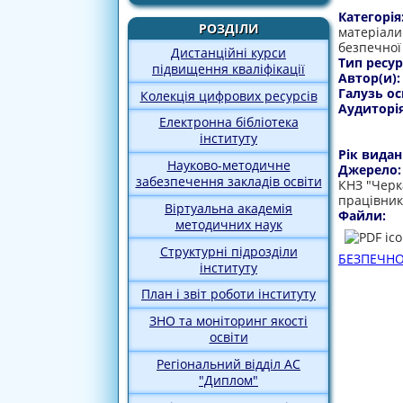
Категорія
РОЗДІЛИ
матеріали
безпечної
Дистанційні курси
Тип ресур
підвищення кваліфікації
Автор(и)
Галузь ос
Колекція цифрових ресурсів
Аудиторі
Електронна бібліотека
інституту
Рік видан
Науково-методичне
Джерело
забезпечення закладів освіти
КНЗ "Черк
працівник
Віртуальна академія
Файли:
методичних наук
Структурні підрозділи
БЕЗПЕЧНО
інституту
План і звіт роботи інституту
ЗНО та моніторинг якості
освіти
Регіональний відділ АС
"Диплом"