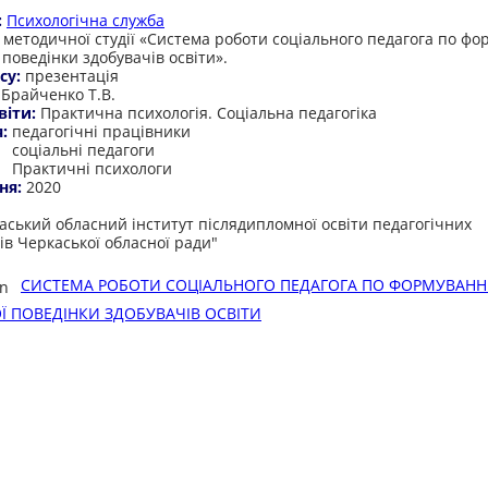
:
Психологічна служба
 методичної студії «Система роботи соціального педагога по ф
 поведінки здобувачів освіти».
су:
презентація
:
Брайченко Т.В.
віти:
Практична психологія. Соціальна педагогіка
я:
педагогічні працівники
соціальні педагоги
Практичні психологи
ня:
2020
:
аський обласний інститут післядипломної освіти педагогічних
ів Черкаської обласної ради"
СИСТЕМА РОБОТИ СОЦІАЛЬНОГО ПЕДАГОГА ПО ФОРМУВАН
Ї ПОВЕДІНКИ ЗДОБУВАЧІВ ОСВІТИ