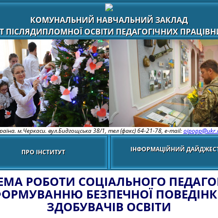
КОМУНАЛЬНИЙ НАВЧАЛЬНИЙ ЗАКЛАД
Т ПІСЛЯДИПЛОМНОЇ ОСВІТИ ПЕДАГОГІЧНИХ ПРАЦІВНИ
раїна. м.Черкаси. вул.Бидгощська 38/1,
тел (факс) 64-21-78, e-mail:
oipopp@ukr.
ІНФОРМАЦІЙНИЙ ДАЙДЖЕС
ПРО ІНСТИТУТ
ЕМА РОБОТИ СОЦІАЛЬНОГО ПЕДАГО
ОРМУВАННЮ БЕЗПЕЧНОЇ ПОВЕДІН
ЗДОБУВАЧІВ ОСВІТИ