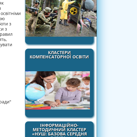
як
в
 освітніми
ною
оти з
си з
правил
ять,
вувати
КЛАСТЕРИ
КОМПЕНСАТОРНОЇ ОСВІТИ
ради"
ІНФОРМАЦІЙНО-
МЕТОДИЧНИЙ КЛАСТЕР
«НУШ: БАЗОВА СЕРЕДНЯ