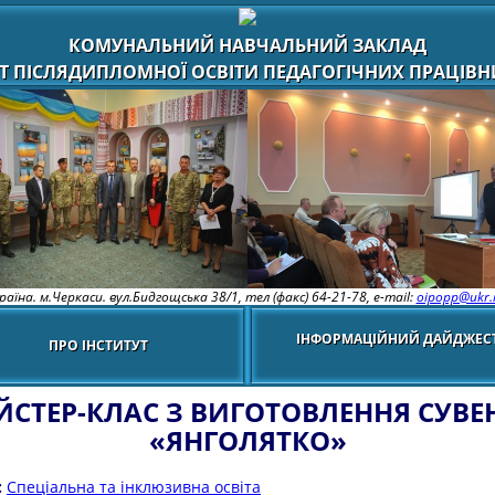
КОМУНАЛЬНИЙ НАВЧАЛЬНИЙ ЗАКЛАД
Т ПІСЛЯДИПЛОМНОЇ ОСВІТИ ПЕДАГОГІЧНИХ ПРАЦІВНИ
раїна. м.Черкаси. вул.Бидгощська 38/1,
тел (факс) 64-21-78, e-mail:
oipopp@ukr.
ІНФОРМАЦІЙНИЙ ДАЙДЖЕС
ПРО ІНСТИТУТ
СТЕР-КЛАС З ВИГОТОВЛЕННЯ СУВЕ
«ЯНГОЛЯТКО»
:
Спеціальна та інклюзивна освіта