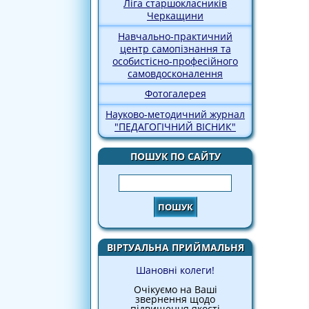
Ліга старшокласників
Черкащини
Навчально-практичний
центр самопізнання та
особистісно-професійного
самовдосконалення
Фотогалерея
Науково-методичний журнал
"ПЕДАГОГІЧНИЙ ВІСНИК"
ПОШУК ПО САЙТУ
Пошук
ВІРТУАЛЬНА ПРИЙМАЛЬНЯ
Шановні колеги!
Очікуємо на Ваші
звернення щодо
підвищення якості