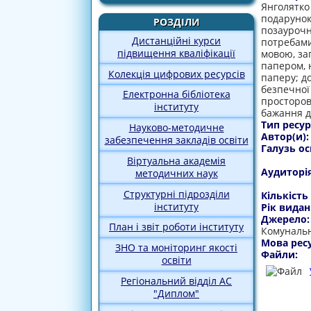
Янголятко
подарунок
РОЗДІЛИ
позаурочн
Дистанційні курси
потребами
підвищення кваліфікації
мовою, за
папером, 
Колекція цифрових ресурсів
паперу; д
безпечної 
Електронна бібліотека
просторов
інституту
бажання д
Тип ресур
Науково-методичне
Автор(и)
забезпечення закладів освіти
Галузь ос
Віртуальна академія
Аудиторі
методичних наук
Структурні підрозділи
Кількість
інституту
Рік видан
Джерело
План і звіт роботи інституту
Комунальн
Мова рес
ЗНО та моніторинг якості
Файли:
освіти
Регіональний відділ АС
"Диплом"