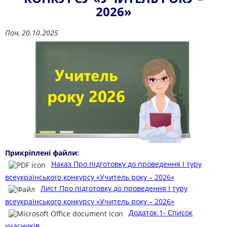
2026»
Пон, 20.10.2025
Прикріплені файли:
Наказ Про підготовку до проведення І туру
всеукраїнського конкурсу «Учитель року – 2026»
Лист Про підготовку до проведення І туру
всеукраїнського конкурсу «Учитель року – 2026»
Додаток 1- Список
учасників.