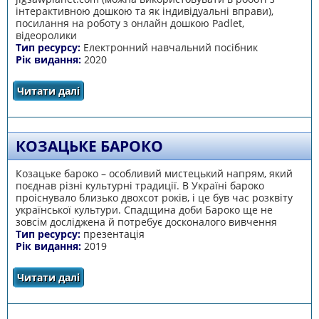
інтерактивною дошкою та як індивідуальні вправи),
посилання на роботу з онлайн дошкою Padlet,
відеоролики
Тип ресурсу:
Електронний навчальний посібник
Рік видання:
2020
Читати далі
про Виховна за 5 хвилин
КОЗАЦЬКЕ БАРОКО
Козацьке бароко – особливий мистецький напрям, який
поєднав різні культурні традиції. В Україні бароко
проіснувало близько двохсот років, і це був час розквіту
української культури. Спадщина доби Бароко ще не
зовсім досліджена й потребує досконалого вивчення
Тип ресурсу:
презентація
Рік видання:
2019
Читати далі
про КОЗАЦЬКЕ БАРОКО