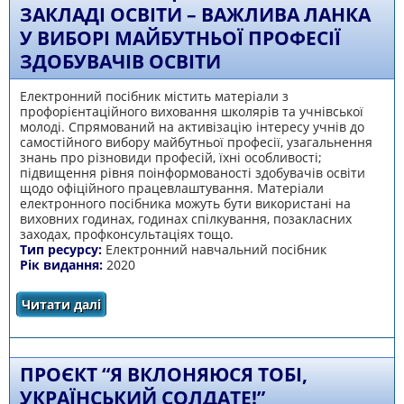
ЗАКЛАДІ ОСВІТИ – ВАЖЛИВА ЛАНКА
У ВИБОРІ МАЙБУТНЬОЇ ПРОФЕСІЇ
ЗДОБУВАЧІВ ОСВІТИ
Електронний посібник містить матеріали з
профорієнтаційного виховання школярів та учнівської
молоді. Спрямований на активізацію інтересу учнів до
самостійного вибору майбутньої професії, узагальнення
знань про різновиди професій, їхні особливості;
підвищення рівня поінформованості здобувачів освіти
щодо офіційного працевлаштування. Матеріали
електронного посібника можуть бути використані на
виховних годинах, годинах спілкування, позакласних
заходах, профконсультаціях тощо.
Тип ресурсу:
Електронний навчальний посібник
Рік видання:
2020
Читати далі
про Профорієнтаційна робота в закладі
освіти – важлива ланка у виборі майбутньої
професії здобувачів освіти
ПРОЄКТ “Я ВКЛОНЯЮСЯ ТОБІ,
УКРАЇНСЬКИЙ СОЛДАТЕ!”