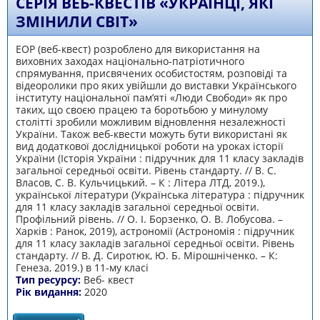
СЕРІЯ ВЕБ-КВЕСТІВ «УКРАЇНЦІ, ЯКІ
ЗМІНИЛИ СВІТ»
ЕОР (веб-квест) розроблено для використання на
виховних заходах національно-патріотичного
спрямування, присвячених особистостям, розповіді та
відеоролики про яких увійшли до виставки Українського
інституту національної пам’яті «Люди Свободи» як про
таких, що своєю працею та боротьбою у минулому
столітті зробили можливим відновлення незалежності
України. Також веб-квести можуть бути використані як
вид додаткової дослідницької роботи на уроках історії
України (Історія України : підручник для 11 класу закладів
загальної середньої освіти. Рівень стандарту. // В. С.
Власов, С. В. Кульчицький. – К : Літера ЛТД, 2019.),
української літератури (Українська література : підручник
для 11 класу закладів загальної середньої освіти.
Профільний рівень. // О. І. Борзенко, О. В. Лобусова. –
Харків : Ранок, 2019), астрономії (Астрономія : підручник
для 11 класу закладів загальної середньої освіти. Рівень
стандарту. // В. Д. Сиротюк, Ю. Б. Мірошніченко. – К:
Генеза, 2019.) в 11-му класі
Тип ресурсу:
Веб- квест
Рік видання:
2020