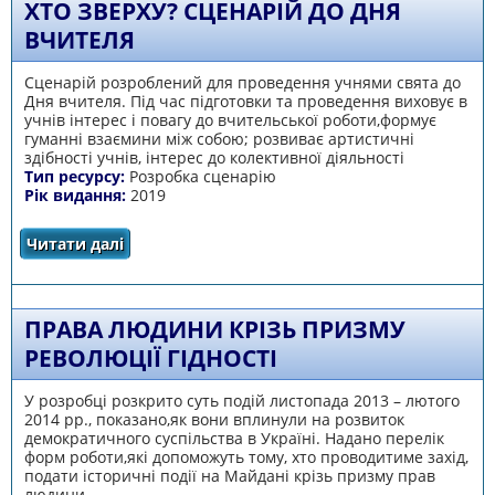
ХТО ЗВЕРХУ? СЦЕНАРІЙ ДО ДНЯ
ВЧИТЕЛЯ
Сценарій розроблений для проведення учнями свята до
Дня вчителя. Під час підготовки та проведення виховує в
учнів інтерес і повагу до вчительської роботи,формує
гуманні взаємини між собою; розвиває артистичні
здібності учнів, інтерес до колективної діяльності
Тип ресурсу:
Розробка сценарію
Рік видання:
2019
Читати далі
про Хто зверху? Сценарій до Дня вчителя
ПРАВА ЛЮДИНИ КРІЗЬ ПРИЗМУ
РЕВОЛЮЦІЇ ГІДНОСТІ
У розробці розкрито суть подій листопада 2013 – лютого
2014 рр., показано,як вони вплинули на розвиток
демократичного суспільства в Україні. Надано перелік
форм роботи,які допоможуть тому, хто проводитиме захід,
подати історичні події на Майдані крізь призму прав
людини