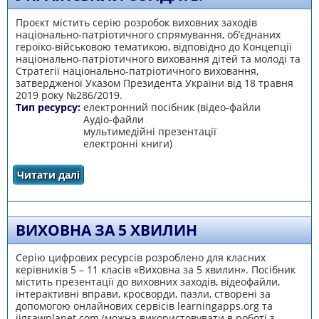
Проєкт містить серію розробок виховних заходів
національно-патріотичного спрямування, об’єднаних
героїко-військовою тематикою, відповідно до Концепції
національно-патріотичного виховання дітей та молоді та
Стратегії національно-патріотичного виховання,
затвердженої Указом Президента України від 18 травня
2019 року №286/2019.
Тип ресурсу:
електронний посібник (відео-файли
Аудіо-файли
мультимедійні презентації
електронні книги)
Читати далі
про Проєкт “Я вклоняюся тобі, український
солдате!”
ВИХОВНА ЗА 5 ХВИЛИН
Серію цифрових ресурсів розроблено для класних
керівників 5 – 11 класів «Виховна за 5 хвилин». Посібник
містить презентації до виховних заходів, відеофайли,
інтерактивні вправи, кросворди, пазли, створені за
допомогою онлайнових сервісів learningapps.org та
jigsawplanet.com (можна використовувати в роботі з