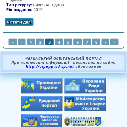
Тип ресурсу:
виховна година
Рік видання:
2019
Читати далі
про Права людини крізь призму Революції
Гідності
«
‹
1
2
3
4
5
6
7
8
›
»
СТОРІНКИ
ЧЕРКАСЬКИЙ ОСВІТЯНСЬКИЙ ПОРТАЛ
При копіюванні інформації - посилання на сайт:
http://oipopp.ed-sp.net
обов’язкове