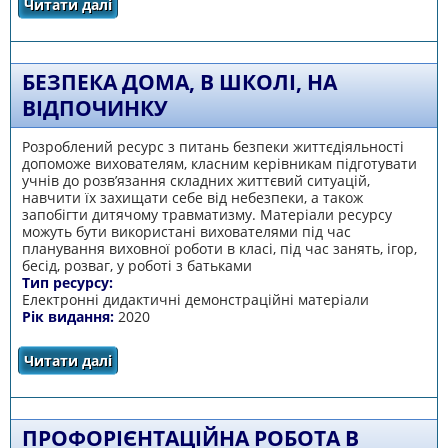
Читати далі
про Серія веб-квестів «Українці, які змінили
світ»
БЕЗПЕКА ДОМА, В ШКОЛІ, НА
ВІДПОЧИНКУ
Розроблений ресурс з питань безпеки життєдіяльності
допоможе вихователям, класним керівникам підготувати
учнів до розв’язання складних життєвий ситуацій,
навчити їх захищати себе від небезпеки, а також
запобігти дитячому травматизму. Матеріали ресурсу
можуть бути використані вихователями під час
планування виховної роботи в класі, під час занять, ігор,
бесід, розваг, у роботі з батьками
Тип ресурсу:
Електронні дидактичні демонстраційні матеріали
Рік видання:
2020
Читати далі
про Безпека дома, в школі, на відпочинку
ПРОФОРІЄНТАЦІЙНА РОБОТА В