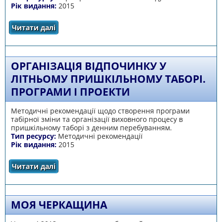
Рік видання:
2015
Читати далі
про Театралізоване дійство « Увага!
Розшукується герой- рятівник»
ОРГАНІЗАЦІЯ ВІДПОЧИНКУ У
ЛІТНЬОМУ ПРИШКІЛЬНОМУ ТАБОРІ.
ПРОГРАМИ І ПРОЕКТИ
Методичні рекомендації щодо створення програми
табірної зміни та організації виховного процесу в
пришкільному таборі з денним перебуванням.
Тип ресурсу:
Методичні рекомендації
Рік видання:
2015
Читати далі
про Організація відпочинку у літньому
пришкільному таборі. Програми і проекти
МОЯ ЧЕРКАЩИНА