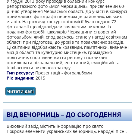
У грудні 2013 року проходив обласний конкурс
репортажного фото «Моя Черкащина», присвячений 60-
річчю утворення Черкаської області. До участі в конкурсі
приймалися фотографії переможців районних, міських
етапів. На розгляд конкурсної комісії було подано 72
фотографії що відповідали заявленим вимогам. Із
поданих фоторобіт школярів Черкащини створений
фотоальбом, який, сподіваємось, стане у нагоді освітянам
області при підготовці до уроків та позакласних заходів.
Ці світлини відображають краєвиди, пам’ятники, визначні
місця області та культурно-мистецьке, громадсько-
політичне, спортивне життя регіону і покликані
посилювати пізнавальний, естетичний, емоційний та
інші аспекти виховного заходу
Тип ресурсу:
Презентації - фотоальбоми
Рік видання:
2015
Читати далі
про Моя Черкащина
ВІД ВЕЧОРНИЦЬ – ДО СЬОГОДЕННЯ
Виховний захід містить інформацію про свято
Покрови,елементи українських вечорниць, народні пісні,