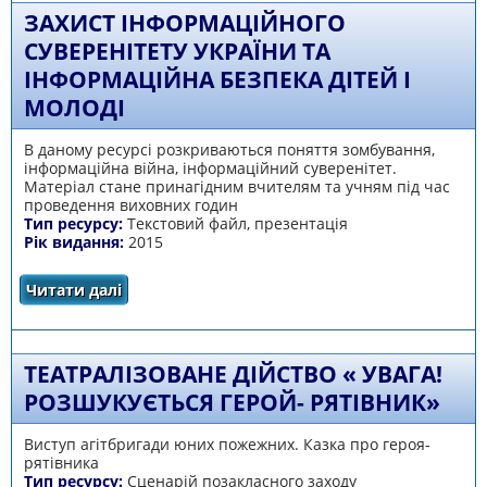
ЗАХИСТ ІНФОРМАЦІЙНОГО
СУВЕРЕНІТЕТУ УКРАЇНИ ТА
ІНФОРМАЦІЙНА БЕЗПЕКА ДІТЕЙ І
МОЛОДІ
В даному ресурсі розкриваються поняття зомбування,
інформаційна війна, інформаційний суверенітет.
Матеріал стане принагідним вчителям та учням під час
проведення виховних годин
Тип ресурсу:
Текстовий файл, презентація
Рік видання:
2015
Читати далі
про Захист інформаційного суверенітету
України та інформаційна безпека дітей і
молоді
ТЕАТРАЛІЗОВАНЕ ДІЙСТВО « УВАГА!
РОЗШУКУЄТЬСЯ ГЕРОЙ- РЯТІВНИК»
Виступ агітбригади юних пожежних. Казка про героя-
рятівника
Тип ресурсу:
Сценарій позакласного заходу