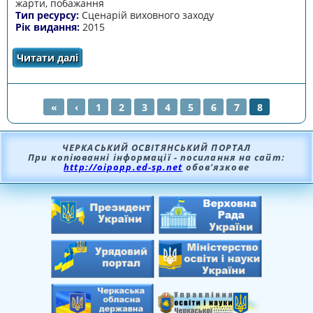
жарти, побажання
Тип ресурсу:
Сценарій виховного заходу
Рік видання:
2015
Читати далі
про Від вечорниць – до сьогодення
«
‹
1
2
3
4
5
6
7
8
СТОРІНКИ
ЧЕРКАСЬКИЙ ОСВІТЯНСЬКИЙ ПОРТАЛ
При копіюванні інформації - посилання на сайт:
http://oipopp.ed-sp.net
обов’язкове