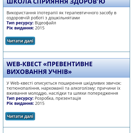
ШКОЛА СПРИЯННЯ ЗДОРОВ'Ю
Використання іпотерапії як терапевтичного засобу в
оздоровчій роботі з дошкільнятами
Тип ресурсу:
Відеофайл
Рік видання:
2015
Читати далі
про Школа сприяння здоров'ю
WEB-КВЕСТ «ПРЕВЕНТИВНЕ
ВИХОВАННЯ УЧНІВ»
У Web-квесті описується поширення шкідливих звичок:
тютюнопаління, наркоманії та алкоголізму; причини їх
вживання молоддю, наслідки та шляхи попередження
Тип ресурсу:
Розробка, презентація
Рік видання:
2015
Читати далі
про Web-квест «Превентивне виховання
учнів»