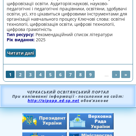
цифровізації освіти. Аудиторія:наукові, науково-
педагогічні і педагогічні працівники, освітяни, здобувачі
освіти, усі, хто цікавиться цифровими інструментами для
організації навчального процесу Ключові слова: освітні
технології, цифровізація освіти, цифрові технології,
цифрова грамотність
Тип ресурсу:
Рекомендаційний список літератури
Рік видання:
2025
Читати далі
про Рекомендаційний список літератури
"Цифрові технології в освіті:виклики та
особливості"
1
2
3
4
5
6
7
8
9
…
›
»
СТОРІНКИ
ЧЕРКАСЬКИЙ ОСВІТЯНСЬКИЙ ПОРТАЛ
При копіюванні інформації - посилання на сайт:
http://oipopp.ed-sp.net
обов’язкове