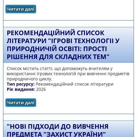
Читати далі
про Рекомендаційний список літератури
"Інтегроване навчання-вимога сучасності"
РЕКОМЕНДАЦІЙНИЙ СПИСОК
ЛІТЕРАТУРИ "ІГРОВІ ТЕХНОЛОГІІ У
ПРИРОДНИЧІЙ ОСВІТІ: ПРОСТІ
РІШЕННЯ ДЛЯ СКЛАДНИХ ТЕМ"
Список містить статті, що допоможуть вчителям у
використанні ігрових технологій при вивченні предметів
природничого циклу.
Тип ресурсу:
Рекомендаційний список літератури
Рік видання:
2026
Читати далі
про Рекомендаційний список літератури
"Ігрові технологіі у природничій освіті:
прості рішення для складних тем"
"НОВІ ПІДХОДИ ДО ВИВЧЕННЯ
ПРЕДМЕТА "ЗАХИСТ УКРАЇНИ"