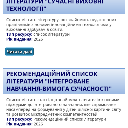
ЛІТЕРАТУРИ "СУЧАСНІ ВИХОВНІ
ТЕХНОЛОГІЇ"
Список містить літературу, що знайомить педагогічних
працівників з новими інноваційними технологіями у
вихованні здобувачів освіти.
Тип ресурсу:
список літератури
Рік видання:
2026
Читати далі
про Рекомендаційний список літератури
"Сучасні виховні технології"
РЕКОМЕНДАЦІЙНИЙ СПИСОК
ЛІТЕРАТУРИ "ІНТЕГРОВАНЕ
НАВЧАННЯ-ВИМОГА СУЧАСНОСТІ"
Список містить статті, що знайомлять вчителів з новими
підходами до інтегрованого навчання, яке спрямоване
насамперед на формування у дітей цілісної картини світу
та розвиток міжпредметних компетентностей.
Тип ресурсу:
Рекомендаційний список літератури
Рік видання:
2026