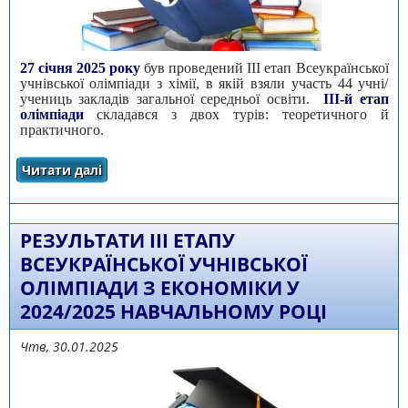
27 січня 2025 року
був проведений III етап Всеукраїнської
учнівської олімпіади з хімії, в якій взяли участь 44 учні/
учениць закладів загальної середньої освіти.
III-й етап
олімпіади
складався з двох турів: теоретичного й
практичного.
Читати далі
про Результати участі учнів/учениць
закладів загальної середньої освіти
Черкаської області в III етапі Всеукраїнської
учнівської олімпіади з хімії у 2024-2025
навчальному році
РЕЗУЛЬТАТИ ІІІ ЕТАПУ
ВСЕУКРАЇНСЬКОЇ УЧНІВСЬКОЇ
ОЛІМПІАДИ З ЕКОНОМІКИ У
2024/2025 НАВЧАЛЬНОМУ РОЦІ
Чтв, 30.01.2025