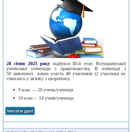
28 січня 2025 року
відбувся III-й етап Всеукраїнської
учнівської олімпіади з правознавства. В олімпіаді з
50 заявлених взяли участь 48 учасників (2 учасника не
з'явились у зв'язку з хворобою).
9 клас — 20 учень/учениця
10 клас— 14 учнів/учениць
Читати далі
про РЕЗУЛЬТАТИ УЧАСТІ УЧНІВ/УЧЕНИЦЬ
ЗАКЛАДІВ ЗАГАЛЬНОЇ СЕРЕДНЬОЇ ОСВІТИ
ЧЕРКАСЬКОЇ ОБЛАСТІ В III ЕТАПІ
ВСЕУКРАЇНСЬКОЇ УЧНІВСЬКОЇ ОЛІМПІАДИ З
правознавства