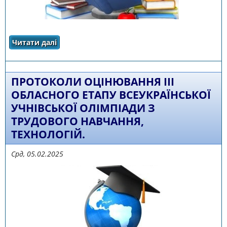
Читати далі
про Про підсумки ІІІ етапу (обласної
олімпіади) Всеукраїнських учнівських
олімпіад з навчальних предметів у 2024/2025
навчальному році
ПРОТОКОЛИ ОЦІНЮВАННЯ ІІІ
ОБЛАСНОГО ЕТАПУ ВСЕУКРАЇНСЬКОЇ
УЧНІВСЬКОЇ ОЛІМПІАДИ З
ТРУДОВОГО НАВЧАННЯ,
ТЕХНОЛОГІЙ.
Срд, 05.02.2025