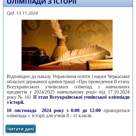
ОЛІМПІАДИ З ІСТОРІЇ
Срд, 13.11.2024
Відповідно до наказу Управління освіти і науки Черкаської
обласної державної адміністрації «Про проведення ІІ етапу
Всеукраїнських учнівських олімпіад з навчальних
предметів у 2024/2025 навчальному році» від 17.10.2024
року № 161
ІI етап Всеукраїнської учнівської олімпіади
з історії.
16 листопада 2024 року з 8:00 до 12:00
проводиться
олімпіада з історії для учнів 8 - 11 класів.
Читати далі
про ІI етап Всеукраїнської учнівської
олімпіади з історії