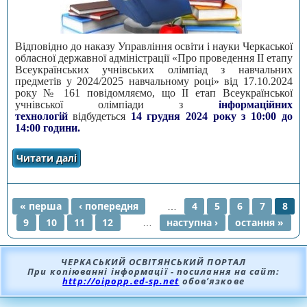
Відповідно до наказу Управління освіти і науки Черкаської
обласної державної адміністрації «Про проведення ІІ етапу
Всеукраїнських учнівських олімпіад з навчальних
предметів у 2024/2025 навчальному році» від 17.10.2024
року № 161 повідомляємо, що ІI етап Всеукраїнської
учнівської олімпіади з
інформаційних
технологій
відбудеться
14 грудня 2024 року з 10:00 до
14:00 години.
Читати далі
про Про проведення ІІ етапу олімпіади з
Інформаційних технологій
« перша
‹ попередня
…
4
5
6
7
8
9
10
11
12
…
наступна ›
остання »
СТОРІНКИ
ЧЕРКАСЬКИЙ ОСВІТЯНСЬКИЙ ПОРТАЛ
При копіюванні інформації - посилання на сайт:
http://oipopp.ed-sp.net
обов’язкове