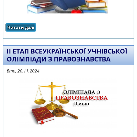
Читати далі
про Про проведення ІІІ етапу (обласні
олімпіади) Всеукраїнських учнівських
олімпіад з навчальних предметів у 2024/2025
навчальному році
ІI ЕТАП ВСЕУКРАЇНСЬКОЇ УЧНІВСЬКОЇ
ОЛІМПІАДИ З ПРАВОЗНАВСТВА
Втр, 26.11.2024