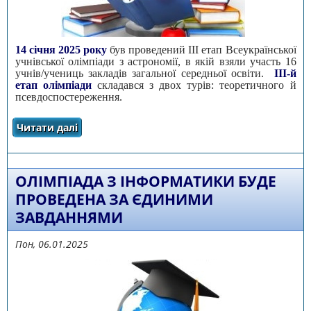
14 січня 2025 року
був проведений III етап Всеукраїнської
учнівської олімпіади з астрономії, в якій взяли участь 16
учнів/учениць закладів загальної середньої освіти.
III-й
етап олімпіади
складався з двох турів: теоретичного й
псевдоспостереження.
Читати далі
про Результати участі учнів/учениць
закладів загальної середньої освіти
Черкаської області в III етапі Всеукраїнської
учнівської олімпіади з астрономії у 2024-2025
навчальному році
ОЛІМПІАДА З ІНФОРМАТИКИ БУДЕ
ПРОВЕДЕНА ЗА ЄДИНИМИ
ЗАВДАННЯМИ
Пон, 06.01.2025