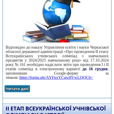
Відповідно до наказу Управління освіти і науки Черкаської
обласної державної адміністрації «Про проведення ІІ етапу
Всеукраїнських учнівських олімпіад з навчальних
предметів у 2024/2025 навчальному році» від 17.10.2024
року № 161 необхідно надіслати звіти про проведення І і ІІ
етапів олімпіад в електронному варіанті
до 16 грудня
,
заповнивши Google-форму за
лінком:
https://forms.gle/AYFpxYCgw8VwLQQC6
<
Читати далі
про Звіти про проведення І і ІІ етапів
Всеукраїнських учнівських олімпіад
ІI ЕТАП ВСЕУКРАЇНСЬКОЇ УЧНІВСЬКОЇ