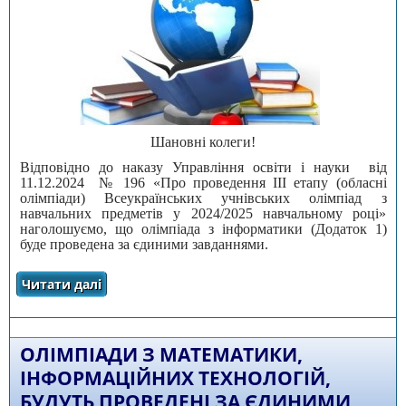
Шановні колеги!
Відповідно до наказу Управління освіти і науки від
11.12.2024 № 196 «Про проведення ІІІ етапу (обласні
олімпіади) Всеукраїнських учнівських олімпіад з
навчальних предметів у 2024/2025 навчальному році»
наголошуємо, що олімпіада з інформатики (Додаток 1)
буде проведена за єдиними завданнями.
Читати далі
про Олімпіада з інформатики буде
проведена за єдиними завданнями
ОЛІМПІАДИ З МАТЕМАТИКИ,
ІНФОРМАЦІЙНИХ ТЕХНОЛОГІЙ,
БУДУТЬ ПРОВЕДЕНІ ЗА ЄДИНИМИ