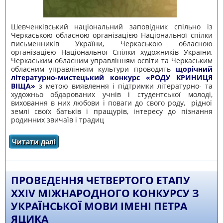
Шевченківський національний заповідник спільно із
Черкаською обласною організацією Національної спілки
письменників України, Черкаською обласною
організацією Національної Спілки художників України,
Черкаським обласним управлінням освіти та Черкаським
обласним управлінням культури проводить
щорічний
літературно-мистецький конкурс «РОДУ КРИНИЦЯ
ВІЩА»
з метою виявлення і підтримки літературно- та
художньо обдарованих учнів і студентської молоді,
виховання в них любови і поваги до свого роду, рідної
землі своїх батьків і пращурів, інтересу до пізнання
родинних звичаїв і традиц
Читати далі
про МІЖНАРОДНИЙ ЛІТЕРАТУРНО-
МИСТЕЦЬКИЙ КОНКУРС «РОДУ КРИНИЦЯ
ВІЩА»
ПРОВЕДЕННЯ ЧЕТВЕРТОГО ЕТАПУ
XХIV МІЖНАРОДНОГО КОНКУРСУ З
УКРАЇНСЬКОЇ МОВИ ІМЕНІ ПЕТРА
ЯЦИКА