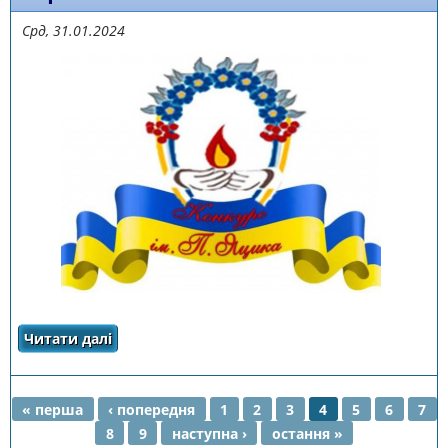
Срд, 31.01.2024
Читати далі
про ПРОВЕДЕННЯ ЧЕТВЕРТОГО ЕТАПУ XХIV
МІЖНАРОДНОГО КОНКУРСУ З УКРАЇНСЬКОЇ
МОВИ ІМЕНІ ПЕТРА ЯЦИКА
« перша
‹ попередня
1
2
3
4
5
6
7
8
9
наступна ›
остання »
СТОРІНКИ