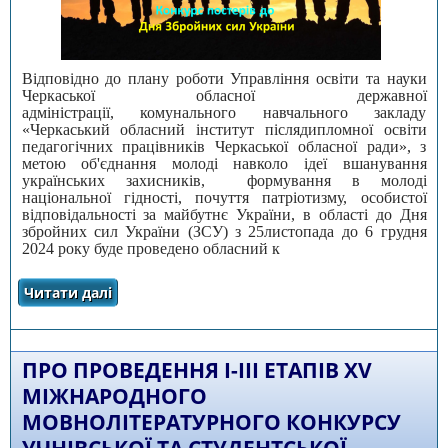
Відповідно до плану роботи Управління освіти та науки
Черкаської обласної державної
адміністрації, комунального навчального закладу
«Черкаський обласний інститут післядипломної освіти
педагогічних працівників Черкаської обласної ради», з
метою об'єднання молоді навколо ідеї вшанування
українських захисників, формування в молоді
національної гідності, почуття патріотизму, особистої
відповідальності за майбутнє України, в області до Дня
збройних сил України (ЗСУ) з 25листопада до 6 грудня
2024 року буде проведено обласний к
Читати далі
про Про проведення обласного конкурсу
постерів до Дня Збройних сил України (ЗСУ)
ПРО ПРОВЕДЕННЯ І-ІІІ ЕТАПІВ XV
МІЖНАРОДНОГО
МОВНОЛІТЕРАТУРНОГО КОНКУРСУ