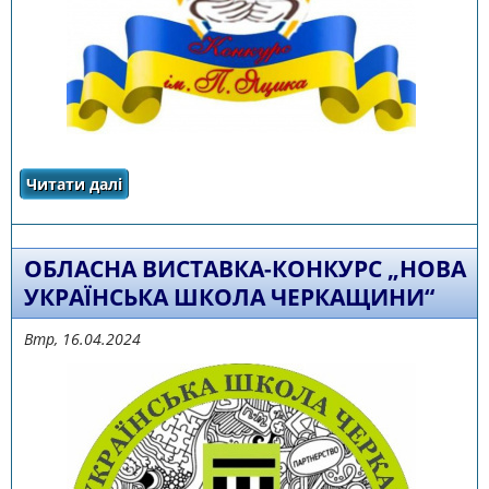
Читати далі
про НАКАЗ УОН ЧОДА №135 від 16.09.2024 р.
"Про проведення І-ІІІ етапів ХХV
Міжнародного конкурсу з української мови
імені Петра Яцика"
ОБЛАСНА ВИСТАВКА-КОНКУРС „НОВА
УКРАЇНСЬКА ШКОЛА ЧЕРКАЩИНИ“
Втр, 16.04.2024