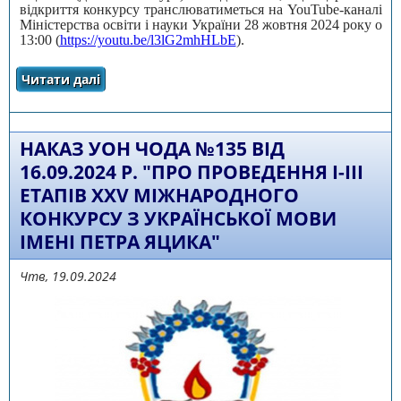
відкриття конкурсу транслюватиметься на YouTube-каналі
Міністерства освіти і науки України 28 жовтня 2024 року о
13:00 (
https://youtu.be/l3lG2mhHLbE
).
Читати далі
про Про відкриття ХХV Міжнародного
конкурсу з української мови імені Петра
Яцика
НАКАЗ УОН ЧОДА №135 ВІД
16.09.2024 Р. "ПРО ПРОВЕДЕННЯ І-ІІІ
ЕТАПІВ ХХV МІЖНАРОДНОГО
КОНКУРСУ З УКРАЇНСЬКОЇ МОВИ
ІМЕНІ ПЕТРА ЯЦИКА"
Чтв, 19.09.2024