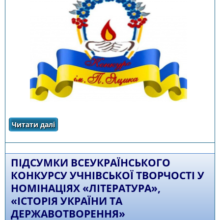
Читати далі
про Наказ УОН ЧОДА №16 від 06.02.2023 р.
"Про проведення четвертого етапу XХІІІ
Міжнародного конкурсу з української мови
імені Петра Яцика"
ПІДСУМКИ ВСЕУКРАЇНСЬКОГО
КОНКУРСУ УЧНІВСЬКОЇ ТВОРЧОСТІ У
НОМІНАЦІЯХ «ЛІТЕРАТУРА»,
«ІСТОРІЯ УКРАЇНИ ТА
ДЕРЖАВОТВОРЕННЯ»