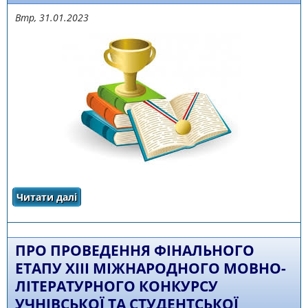
Втр, 31.01.2023
Читати далі
про Підсумки Всеукраїнського конкурсу
учнівської творчості у номінаціях
«Література», «Історія України та
державотворення»
ПРО ПРОВЕДЕННЯ ФІНАЛЬНОГО
ЕТАПУ XIІІ МІЖНАРОДНОГО МОВНО-
ЛІТЕРАТУРНОГО КОНКУРСУ
УЧНІВСЬКОЇ ТА СТУДЕНТСЬКОЇ