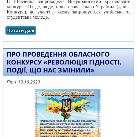
Г. Шевченка запроваджує Всеукраїнський краєзнавчий
конкурс «От де, люде, наша слава, слава України» (далі –
Конкурс), до участі в якому запрошується учнівська та
студентська молодь.
Читати далі
про Всеукраїнський краєзнавчий конкурс
«От де, люде, наша слава, слава України»
ПРО ПРОВЕДЕННЯ ОБЛАСНОГО
КОНКУРСУ «РЕВОЛЮЦІЯ ГІДНОСТІ.
ПОДІЇ, ЩО НАС ЗМІНИЛИ»
Птн, 13.10.2023