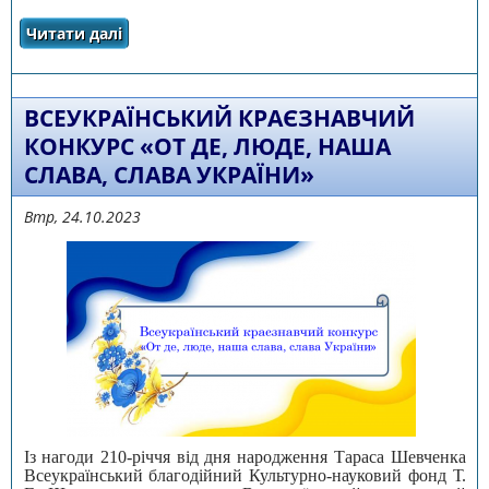
Читати далі
про НАКАЗ УОН ЧОДА №120 ВІД 24.10.2023 р.
«Про проведення І-ІІІ етапів XIV
Міжнародного мовно-літературного
конкурсу учнівської та студентської молоді
імені Тараса Шевченка у 2023/2024
ВСЕУКРАЇНСЬКИЙ КРАЄЗНАВЧИЙ
навчальному році»
КОНКУРС «ОТ ДЕ, ЛЮДЕ, НАША
СЛАВА, СЛАВА УКРАЇНИ»
Втр, 24.10.2023
Із нагоди 210-річчя від дня народження Тараса Шевченка
Всеукраїнський благодійний Культурно-науковий фонд Т.