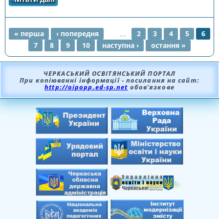
Міжнародного мовно-літературного
конкурсу учнівської та студентської молоді
імені Тараса Шевченка
« перша
‹ попередня
…
2
3
4
5
6
7
8
9
10
наступна ›
остання »
СТОРІНКИ
ЧЕРКАСЬКИЙ ОСВІТЯНСЬКИЙ ПОРТАЛ
При копіюванні інформації - посилання на сайт:
http://oipopp.ed-sp.net
обов’язкове