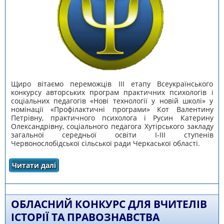
Щиро вітаємо переможців ІІІ етапу Всеукраїнського
конкурсу авторських програм практичних психологів і
соціальних педагогів «Нові технології у новій школі» у
номінації «Профілактичні програми» Кот Валентину
Петрівну, практичного психолога і Русин Катерину
Олександрівну, соціального педагога Хутірського закладу
загальної середньої освіти І-ІІІ ступенів
Червонослобідської сільської ради Черкаської області.
Читати далі
про Всеукраїнський конкурс авторських
програм практичних психологів і соціальних
педагогів «Нові технології у новій школі»
ОБЛАСНИЙ КОНКУРС ДЛЯ ВЧИТЕЛІВ
ІСТОРІЇ ТА ПРАВОЗНАВСТВА