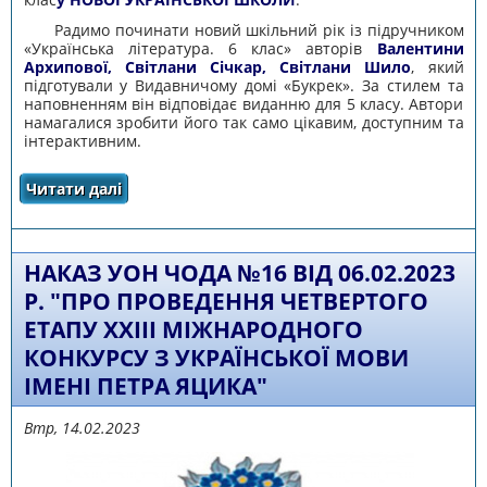
Радимо починати новий шкільний рік із підручником
«Українська література. 6 клас» авторів
Валентини
Архипової, Світлани Січкар, Світлани Шило
, який
підготували у Видавничому домі «Букрек». За стилем та
наповненням він відповідає виданню для 5 класу. Автори
намагалися зробити його так само цікавим, доступним та
інтерактивним.
Читати далі
про Увага! Конкурс підручників!
НАКАЗ УОН ЧОДА №16 ВІД 06.02.2023
Р. "ПРО ПРОВЕДЕННЯ ЧЕТВЕРТОГО
ЕТАПУ XХІІІ МІЖНАРОДНОГО
КОНКУРСУ З УКРАЇНСЬКОЇ МОВИ
ІМЕНІ ПЕТРА ЯЦИКА"
Втр, 14.02.2023