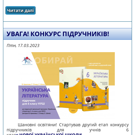
Читати далі
про Обласний конкурс для вчителів історії
та правознавства «Революція гідності. Події,
що нас змінили»
УВАГА! КОНКУРС ПІДРУЧНИКІВ!
Птн, 17.03.2023
Шановні освітяни! Стартував другий етап конкурсу
підручників для учнів 6
клас
у НОВОЇ УКРАЇНСЬКОЇ ШКОЛИ
.