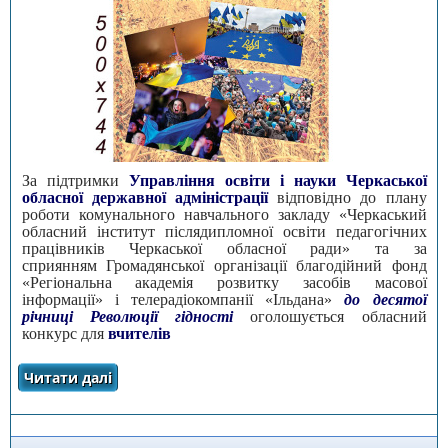
За підтримки
Управління освіти і науки Черкаської
обласної державної адміністрації
відповідно до плану
роботи комунального навчального закладу «Черкаський
обласний інститут післядипломної освіти педагогічних
працівників Черкаської обласної ради» та за
сприянням Громадянської організації благодійний фонд
«Регіональна академія розвитку засобів масової
інформації» і телерадіокомпанії «Ільдана»
до десятої
річниці Революції гідності
оголошується обласний
конкурс для
вчителів
Читати далі
про Про проведення обласного конкурсу
«Революція гідності. Події, що нас змінили»