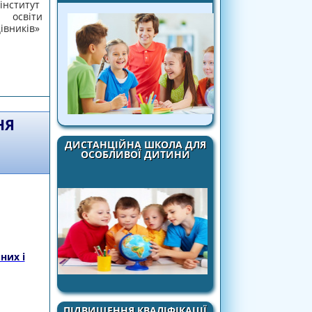
титут
освіти
вників»
ТЯН ЧЕРКАЩИНИ - 2020"
НЯ
ДИСТАНЦІЙНА ШКОЛА ДЛЯ
ОСОБЛИВОЇ ДИТИНИ
них і
ації педагогічних і науково-педагогічних
ПІДВИЩЕННЯ КВАЛІФІКАЦІЇ