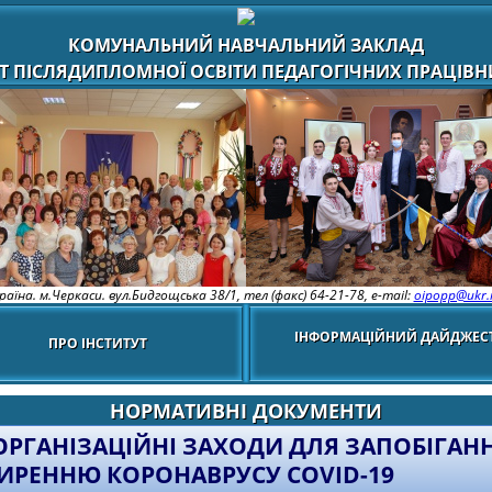
КОМУНАЛЬНИЙ НАВЧАЛЬНИЙ ЗАКЛАД
Т ПІСЛЯДИПЛОМНОЇ ОСВІТИ ПЕДАГОГІЧНИХ ПРАЦІВНИ
раїна. м.Черкаси. вул.Бидгощська 38/1,
тел (факс) 64-21-78, e-mail:
oipopp@ukr.
ІНФОРМАЦІЙНИЙ ДАЙДЖЕС
ПРО ІНСТИТУТ
НОРМАТИВНІ ДОКУМЕНТИ
ОРГАНІЗАЦІЙНІ ЗАХОДИ ДЛЯ ЗАПОБІГАН
РЕННЮ КОРОНАВРУСУ COVID-19