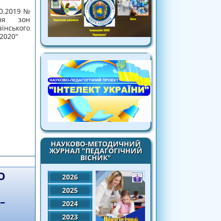
0.2019 №
ня зон
аїнського
 2020"
конкурсу "Учитель року - 2020"
НАУКОВО-МЕТОДИЧНИЙ
ЖУРНАЛ "ПЕДАГОГІЧНИЙ
ВІСНИК"
О
2026
2025
–
2024
2023