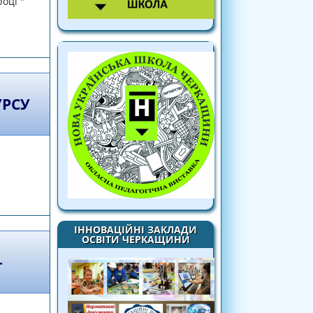
оці "
ьких олімпіад з навчальних предметів у
му році
УРСУ
ДЕННЯ ІІ ТУРУ ВСЕУКРАЇНСЬКОГО КОНКУРСУ
020»»
ІННОВАЦІЙНІ ЗАКЛАДИ
ОСВІТИ ЧЕРКАЩИНИ
-