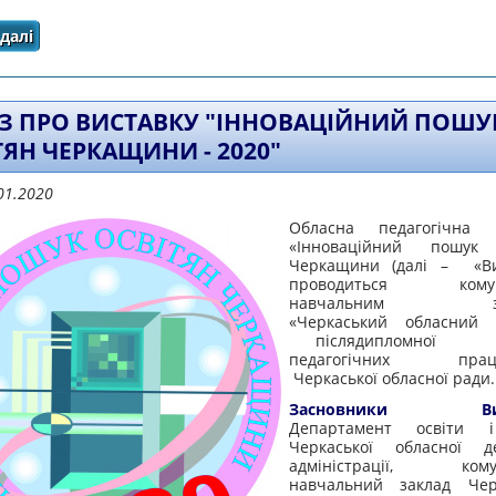
далі
про Наказ про проведення відбірково-тренувальних зборі
З ПРО ВИСТАВКУ "ІННОВАЦІЙНИЙ ПОШУ
ТЯН ЧЕРКАЩИНИ - 2020"
01.2020
Обласна педагогічна в
«Інноваційний пошук 
Черкащини (далі – «Ви
проводиться комун
навчальним зак
«Черкаський обласний 
післядипломної 
педагогічних праці
Черкаської обласної ради.
Засновники Вист
Департамент освіти 
Черкаської обласної д
адміністрації, кому
навчальний заклад Чер