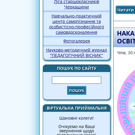
Ліга старшокласників
Черкащини
Читати 
Навчально-практичний
центр самопізнання та
особистісно-професійного
НАКА
самовдосконалення
ОСВІ
Фотогалерея
Науково-методичний журнал
Чтв, 30.
"ПЕДАГОГІЧНИЙ ВІСНИК"
ПОШУК ПО САЙТУ
Пошук
ВІРТУАЛЬНА ПРИЙМАЛЬНЯ
Шановні колеги!
Очікуємо на Ваші
звернення щодо
підвищення якості