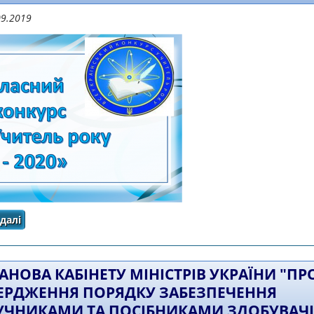
09.2019
далі
про Наказ ДОН ЧОДА від від 06.09.2019 № 186 "Про
всеукраїнського конкурсу «Учи
АНОВА КАБІНЕТУ МІНІСТРІВ УКРАЇНИ "ПР
ЕРДЖЕННЯ ПОРЯДКУ ЗАБЕЗПЕЧЕННЯ
УЧНИКАМИ ТА ПОСІБНИКАМИ ЗДОБУВАЧІ