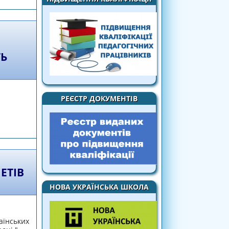
ТЬ
РЕЄСТР ДОКУМЕНТІВ
 навчальному році державної підсумкової
альну середню освіту"
ЕТІВ
НОВА УКРАЇНСЬКА ШКОЛА
аїнських