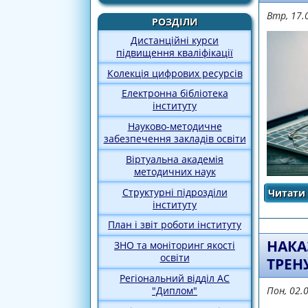
Втр, 17.
РОЗДІЛИ
Дистанційні курси
підвищення кваліфікації
Колекція цифрових ресурсів
Електронна бібліотека
інституту
Науково-методичне
забезпечення закладів освіти
Віртуальна академія
методичних наук
Структурні підрозділи
Читати 
інституту
План і звіт роботи інституту
НАКА
ЗНО та моніторинг якості
освіти
ТРЕНУ
Регіональний відділ АС
Пон, 02.
"Диплом"