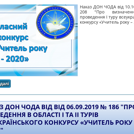
Наказ ДОН ЧОДА від 10.1
208 "Про визначен
проведення І туру всеукр
конкурсу «Учитель року –
далі
про Наказ про зони проведення І туру всеукраїнського 
 ДОН ЧОДА ВІД ВІД 06.09.2019 № 186 "ПР
ДЕННЯ В ОБЛАСТІ І ТА ІІ ТУРІВ
КРАЇНСЬКОГО КОНКУРСУ «УЧИТЕЛЬ РОКУ 
"