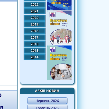
2022
2021
2020
2019
2018
2017
2016
2015
2014
 проведення в області І та ІІ турів
тель року – 2020»"
АРХІВ НОВИН
О
Червень 2026
В
Травень 2026