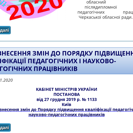
обласний інс
післядипломної 
педагогічних праці
Черкаської обласної ради.
далі
про НАКАЗ ПРО ВИСТАВКУ "ІННОВАЦІЙНИЙ ПОШУК ОСВІ
ВНЕСЕННЯ ЗМІН ДО ПОРЯДКУ ПІДВИЩЕН
ІФІКАЦІЇ ПЕДАГОГІЧНИХ І НАУКОВО-
ГОГІЧНИХ ПРАЦІВНИКІВ
01.2020
КАБІНЕТ МІНІСТРІВ УКРАЇНИ
ПОСТАНОВА
від 27 грудня 2019 р. № 1133
Київ
внесення змін до Порядку підвищення кваліфікації педагогіч
науково-педагогічних працівників
далі
про Про внесення змін до Порядку підвищення кваліфік
працівників