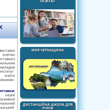
ОСВІТА»
в від 24.02.2020 № 36/01-06
К
МОЯ ЧЕРКАЩИНА
иставка
освітян
ставка»)
альним
ладом
інститут
освіти
вників»
авки:
і науки
ержавної
нальний
ДИСТАНЦІЙНА ШКОЛА ДЛЯ
каський
УЧНІВ