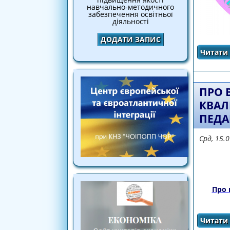
навчально-методичного
забезпечення освітньої
діяльності
ДОДАТИ ЗАПИС
Читати 
ПРО 
КВАЛ
ПЕДА
Срд, 15.
Про 
Читати 