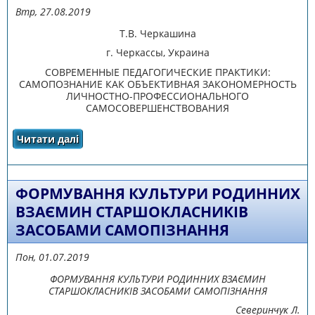
Втр, 27.08.2019
Т.В. Черкашина
г. Черкассы, Украина
СОВРЕМЕННЫЕ ПЕДАГОГИЧЕСКИЕ ПРАКТИКИ:
САМОПОЗНАНИЕ КАК ОБЪЕКТИВНАЯ ЗАКОНОМЕРНОСТЬ
ЛИЧНОСТНО-ПРОФЕССИОНАЛЬНОГО
САМОСОВЕРШЕНСТВОВАНИЯ
Читати далі
про СОВРЕМЕННЫЕ ПЕДАГОГИЧЕСКИЕ
ПРАКТИКИ: САМОПОЗНАНИЕ КАК
ОБЪЕКТИВНАЯ ЗАКОНОМЕРНОСТЬ
ЛИЧНОСТНО-ПРОФЕССИОНАЛЬНОГО
САМОСОВЕРШЕНСТВОВАНИЯ
ФОРМУВАННЯ КУЛЬТУРИ РОДИННИХ
ВЗАЄМИН СТАРШОКЛАСНИКІВ
ЗАСОБАМИ САМОПІЗНАННЯ
Пон, 01.07.2019
ФОРМУВАННЯ КУЛЬТУРИ РОДИННИХ ВЗАЄМИН
СТАРШОКЛАСНИКІВ ЗАСОБАМИ САМОПІЗНАННЯ
Северинчук Л.