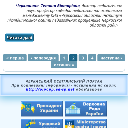
Черкашина Тетяна Вікторівна
, доктор педагогічних
наук, професор кафедри педагогіки та освітнього
менеджменту КНЗ «Черкаський обласний інститут
післядипломної освіти педагогічних працівників Черкаської
обласної ради»
Читати далі
про ОСОБИСТІСНО-ПРОФЕСІЙНЕ
САМОВДОСКОНАЛЕННЯ СУБ’ЄКТА
ПЕДАГОГІЧНОЇ ДІЯЛЬНОСТІ ЗАСОБАМИ
САМОПІЗНАННЯ
« перша
‹ попередня
1
2
3
4
наступна ›
остання »
СТОРІНКИ
ЧЕРКАСЬКИЙ ОСВІТЯНСЬКИЙ ПОРТАЛ
При копіюванні інформації - посилання на сайт:
http://oipopp.ed-sp.net
обов’язкове