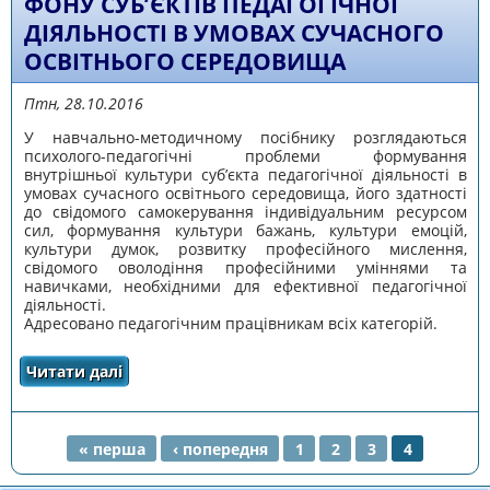
ФОНУ СУБ’ЄКТІВ ПЕДАГОГІЧНОЇ
ДІЯЛЬНОСТІ В УМОВАХ СУЧАСНОГО
ОСВІТНЬОГО СЕРЕДОВИЩА
Птн, 28.10.2016
У навчально-методичному посібнику розглядаються
психолого-педагогічні проблеми формування
внутрішньої культури суб’єкта педагогічної діяльності в
умовах сучасного освітнього середовища, його здатності
до свідомого самокерування індивідуальним ресурсом
сил, формування культури бажань, культури емоцій,
культури думок, розвитку професійного мислення,
свідомого оволодіння професійними уміннями та
навичками, необхідними для ефективної педагогічної
діяльності.
Адресовано педагогічним працівникам всіх категорій.
Читати далі
про ДОСЛІДЖЕННЯ СТАНУ КУЛЬТУРНОГО
ФОНУ СУБ’ЄКТІВ ПЕДАГОГІЧНОЇ ДІЯЛЬНОСТІ В
УМОВАХ СУЧАСНОГО ОСВІТНЬОГО
СЕРЕДОВИЩА
« перша
‹ попередня
1
2
3
4
СТОРІНКИ