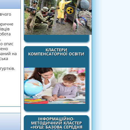
авчого
торичне
івців
Робота
,
но опис
лено
КЛАСТЕРИ
ваний на
КОМПЕНСАТОРНОЇ ОСВІТИ
ська
гуртків.
ва»
ІНФОРМАЦІЙНО-
МЕТОДИЧНИЙ КЛАСТЕР
«НУШ: БАЗОВА СЕРЕДНЯ