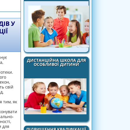
рідної землі, свого народу – засобами
оти
ІВ У
ЦІЇ
снує
ДИСТАНЦІЙНА ШКОЛА ДЛЯ
а,
ОСОБЛИВОЇ ДИТИНИ
іотеки.
ого
екон,
ть свій
д,
 тим, як
конувати
чально-
ності,
и для
ПІДВИЩЕННЯ КВАЛІФІКАЦІЇ