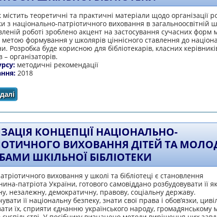
 містить теоретичні та практичні матеріали щодо організації р
ки з національно-патріотичного виховання в загальноосвітній шк
леній роботі зроблено акцент на застосування сучасних форм 
 метою формування у школярів ціннісного ставлення до націон
. Розробка буде корисною для бібліотекарів, класних керівникі
в – організаторів.
урсу:
методичні рекомендації
ання:
2018
далі
про Сучасні тенденції національно-патріотичного вих
бібліотеки
ІЗАЦІЯ КОНЦЕПЦІЇ НАЦІОНАЛЬНО-
ІОТИЧНОГО ВИХОВАННЯ ДІТЕЙ ТА МОЛО
БАМИ ШКІЛЬНОЇ БІБЛІОТЕКИ
тріотичного виховання у школі та бібліотеці є становлення
ина-патріота України, готового самовіддано розбудовувати її я
у, незалежну, демократичну, правову, соціальну державу.
увати її національну безпеку, знати свої права і обов’язки, циві
ати їх, сприяти єднанню українського народу, громадянському м
в суспільстві. У посібнику визначено методи вирішення цих зав