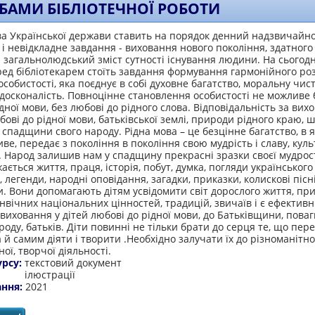
БАМИ БІБЛІОТЕЧНОЇ РОБОТИ
ва Української держави ставить на порядок денний надзвичайн
і невідкладне завдання - виховання нового покоління, здатного
 загальнолюдський зміст сутності існування людини. На сьогод
ед бібліотекарем стоїть завдання формування гармонійного роз
особистості, яка поєднує в собі духовне багатство, моральну чист
досконалість. Повноцінне становлення особистості не можливе 
дної мови, без любові до рідного слова. Відповідальність за вих
бові до рідної мови, батьківської землі, природи рідного краю, 
 спадщини свого народу. Рідна мова – це безцінне багатство, в 
ве, передає з покоління в покоління свою мудрість і славу, куль
. Народ залишив нам у спадщину прекрасні зразки своєї мудрост
ається життя, праця, історія, побут, думка, погляди українського
, легенди, народні оповідання, загадки, приказки, колискові пісні
. Вони допомагають дітям усвідомити світ дорослого життя, пр
нвічних національних цінностей, традицій, звичаїв і є ефектив
виховання у дітей любові до рідної мови, до Батьківщини, поваг
роду, батьків. Діти повинні не тільки брати до серця те, що пер
а й самим діяти і творити .Необхідно залучати їх до різноманітно
ої, творчої діяльності.
урсу:
текстовий документ
ілюстрації
ання:
2021