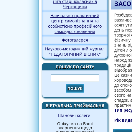
Ліга старшокласників
ЗАСО
Черкащини
Розбудо
Навчально-практичний
важливе 
центр самопізнання та
осягнути
особистісно-професійного
день пер
самовдосконалення
творчої 
фізичну 
Фотогалерея
знань рі
Науково-методичний журнал
дітей лю
"ПЕДАГОГІЧНИЙ ВІСНИК"
духовної
народ жи
традиції
ПОШУК ПО САЙТУ
відображ
Це казки
Пошук
хороводи
до споко
засобом 
свого на
спадок, 
практичн
ВІРТУАЛЬНА ПРИЙМАЛЬНЯ
Тип рес
Шановні колеги!
Рік вид
Очікуємо на Ваші
звернення щодо
підвищення якості