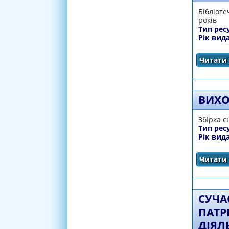
Бібліоте
років
Тип рес
Рік вид
Читати 
ВИХО
Збірка с
Тип рес
Рік вид
Читати 
СУЧА
ПАТР
ДІЯЛ