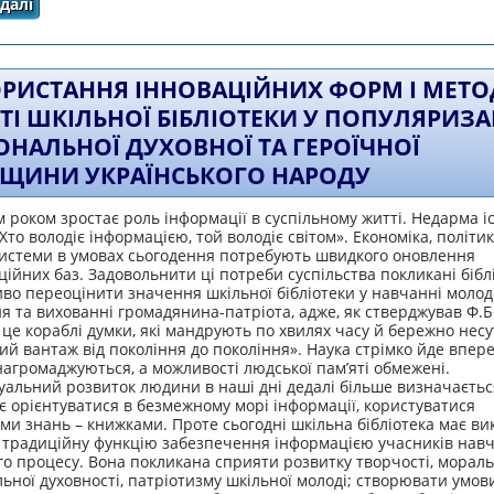
далі
про Формування національної свідомості, любові до 
бібліотечної роб
РИСТАННЯ ІННОВАЦІЙНИХ ФОРМ І МЕТОД
ТІ ШКІЛЬНОЇ БІБЛІОТЕКИ У ПОПУЛЯРИЗА
ОНАЛЬНОЇ ДУХОВНОЇ ТА ГЕРОЇЧНОЇ
ЩИНИ УКРАЇНСЬКОГО НАРОДУ
 роком зростає роль інформації в суспільному житті. Недарма і
«Хто володіє інформацією, той володіє світом». Економіка, політик
системи в умовах сьогодення потребують швидкого оновлення
ійних баз. Задовольнити ці потреби суспільства покликані бібл
о переоцінити значення шкільної бібліотеки у навчанні молод
я та вихованні громадянина-патріота, адже, як стверджував Ф.Б
 це кораблі думки, які мандрують по хвилях часу й бережно несу
й вантаж від покоління до покоління». Наука стрімко йде впере
агромаджуються, а можливості людської пам’яті обмежені.
уальний розвиток людини в наші дні дедалі більше визначається
є орієнтуватися в безмежному морі інформації, користуватися
и знань – книжками. Проте сьогодні шкільна бібліотека має ви
 традиційну функцію забезпечення інформацією учасників нав
о процесу. Вона покликана сприяти розвитку творчості, мораль
ьної духовності, патріотизму шкільної молоді; створювати умов