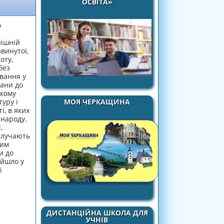
ОСВІТА»
о
нішній
винутої,
оту,
без
овання у
шани до
якому
МОЯ ЧЕРКАЩИНА
туру і
і, в яких
 народу.
,
илучають
ним
и до
ейшло у
ї
ДИСТАНЦІЙНА ШКОЛА ДЛЯ
УЧНІВ