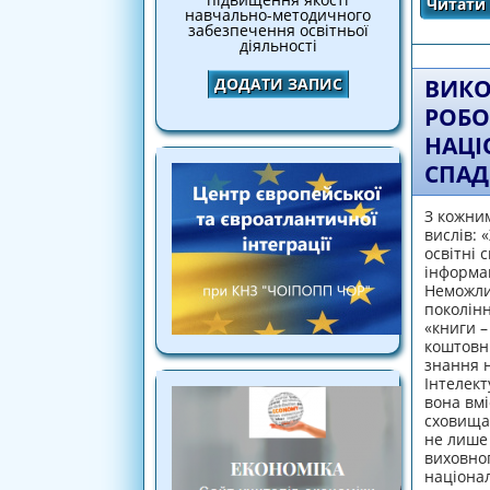
Читати 
навчально-методичного
забезпечення освітньої
діяльності
ДОДАТИ ЗАПИС
ВИКО
РОБО
НАЦІ
СПАД
З кожним
вислів: 
освітні 
інформац
Неможлив
поколінн
«книги –
коштовни
знання н
Інтелект
вона вмі
сховищам
не лише
виховног
націонал