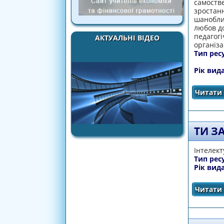
самостве
зростанн
шаноблив
любов до
педагогі
АКТУАЛЬНІ ВІДЕО
організа
Тип рес
Рік вид
Читати 
ТИ З
Інтелект
Тип рес
Рік вид
Читати 