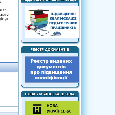
у
я та
сього
ів до
ті шкільної бібліотеки у популяризації
РЕЄСТР ДОКУМЕНТІВ
адщини українського народу
НОВА УКРАЇНСЬКА ШКОЛА