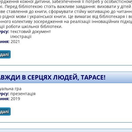
рдження кожної дитини, забезпечення її потреб у особистісном
і. Перед бібліотекою стоїть важливе завдання: виховати у дітей
е ставлення до книги, сформувати стійку мотивацію до читанн
 рідної мови і української книги. Це вимагає від бібліотекаря і в
чного колективу зосередження на реалізації інноваційних підход
ції роботи шкільної бібліотеки.
урсу:
текстовий документ
ілюстрації
ання:
2021
далі
про Використання інноваційних форм і методів у робо
національної духовної та героїчної сп
АВЖДИ В СЕРЦЯХ ЛЮДЕЙ, ТАРАСЕ!
уальна гра
урсу:
презентація
ання:
2019
далі
про Ти завжди в серцях людей, Тарасе!