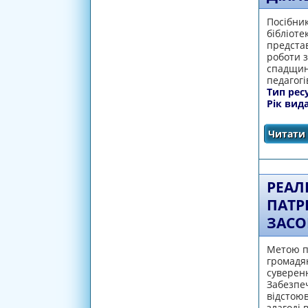
Посібник
бібліоте
представ
роботи з
спадщини
педагогі
Тип рес
Рік вид
Читати 
РЕАЛ
ПАТР
ЗАСО
Метою па
громадян
суверенн
Забезпеч
відстоюв
злагоді 