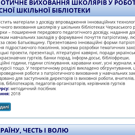
ІОТИЧНЕ ВИХОВАННЯ ШКОЛЯРІВ У РОБОТ
СНОЇ ШКІЛЬНОЇ БІБЛІОТЕКИ
істить матеріали з досвіду впровадження інноваційних технолог
чного виховання школярів у шкільних бібліотеках Черкаського 
рки – поширення передового педагогічного досвіду, надання д
кам навчальних закладів у формуванні почуття патріотизму, лю
 за свою Батьківщину. Презентовано інноваційні форми патріо
я підростаючого покоління, зокрема розробки тематичних захо
цькі проекти, презентації, літературні кавярні, поради українськ
краєзнавчих гуртків, банки порад, інформ-досьє, бібліофреши,
ійні години, години спілкування, каравани книг, усні журнали, 
кскурсії тощо. У теоретичному розділі викладено обгрунтування, ц
роведення роботи з патріотичного виховання у навчальних зак
овано для заступників директорів із виховної роботи, вчителів,
ів, бібліотекарів, педагогів-організаторів, керівників гуртків
урсу:
методичний посібник
ання:
2018
далі
про Патріотичне виховання школярів у роботі сучасної 
РАЇНУ, ЧЕСТЬ І ВОЛЮ