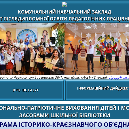
КОМУНАЛЬНИЙ НАВЧАЛЬНИЙ ЗАКЛАД
Т ПІСЛЯДИПЛОМНОЇ ОСВІТИ ПЕДАГОГІЧНИХ ПРАЦІВНИ
раїна. м.Черкаси. вул.Бидгощська 38/1,
тел (факс) 64-21-78, e-mail:
oipopp@ukr.
ІНФОРМАЦІЙНИЙ ДАЙДЖЕС
ПРО ІНСТИТУТ
ОНАЛЬНО-ПАТРІОТИЧНЕ ВИХОВАННЯ ДІТЕЙ І М
ЗАСОБАМИ ШКІЛЬНОЇ БІБЛІОТЕКИ
РАМА ІСТОРИКО-КРАЄЗНАВЧОГО ОБ’ЄДН