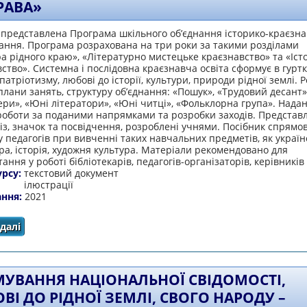
РАВА»
 представлена Програма шкільного об’єднання історико-краєзн
ання. Програма розрахована на три роки за такими розділами
а рідного краю», «Літературно мистецьке краєзнавство» та «Іс
ство». Системна і послідовна краєзнавча освіта сформує в гуртк
патріотизму, любові до історії, культури, природи рідної землі. 
плани занять, структуру об’єднання: «Пошук», «Трудовий десант»
ри», «Юні літератори», «Юні читці», «Фольклорна група». Нада
роботи за поданими напрямками та розробки заходів. Представ
віз, значок та посвідчення, розроблені учнями. Посібник спрямо
 педагогів при вивченні таких навчальних предметів, як україн
ра, історія, художня культура. Матеріали рекомендовано для
ання у роботі бібліотекарів, педагогів-організаторів, керівників 
урсу:
текстовий документ
ілюстрації
ання:
2021
далі
про Програма історико-краєзнавчого об’єднання «Загра
УВАННЯ НАЦІОНАЛЬНОЇ СВІДОМОСТІ,
ВІ ДО РІДНОЇ ЗЕМЛІ, СВОГО НАРОДУ –