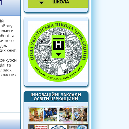
І
ій
району.
опомоги
бові та
тичного
дів,
их книг,
конкурси,
ілі та
ладах.
 класних
ІННОВАЦІЙНІ ЗАКЛАДИ
ОСВІТИ ЧЕРКАЩИНИ
шкільної бібліотеки