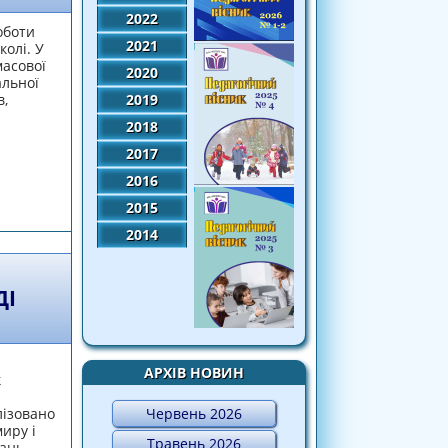
2022
оботи
2021
олі. У
масової
2020
альної
в,
2019
2018
2017
2016
овання у практичній діяльності шкільної
2015
2014
ДІ
АРХІВ НОВИН
к
Червень 2026
лізовано
иру і
Травень 2026
дань