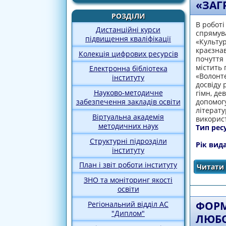
«ЗАГ
РОЗДІЛИ
В роботі
Дистанційні курси
спрямув
підвищення кваліфікації
«Культур
краєзнав
Колекція цифрових ресурсів
почуття 
містить 
Електронна бібліотека
«Волонте
інституту
досвіду 
Науково-методичне
гімн, де
допомогу
забезпечення закладів освіти
літерату
Віртуальна академія
використ
методичних наук
Тип рес
Структурні підрозділи
Рік вид
інституту
План і звіт роботи інституту
Читати 
ЗНО та моніторинг якості
освіти
ФОРМ
Регіональний відділ АС
"Диплом"
ЛЮБО