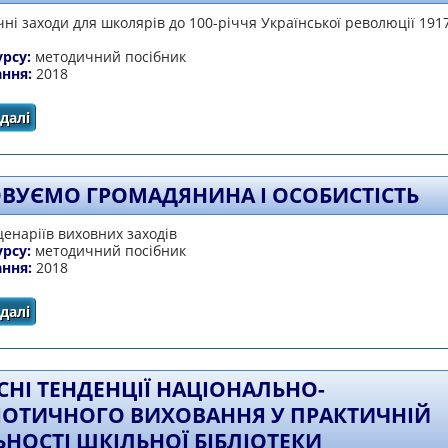
чні заходи для школярів до 100-річчя Української революції 191
урсу:
методичний посібник
ання:
2018
далі
про За Україну, честь і волю
ВУЄМО ГРОМАДЯНИНА І ОСОБИСТІСТЬ
ценаріїв виховних заходів
урсу:
методичний посібник
ання:
2018
далі
про Виховуємо громадянина і особистість
СНІ ТЕНДЕНЦІЇ НАЦІОНАЛЬНО-
ІОТИЧНОГО ВИХОВАННЯ У ПРАКТИЧНІЙ
ЬНОСТІ ШКІЛЬНОЇ БІБЛІОТЕКИ