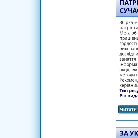
ПАТР
СУЧА
Збірка м
патріоти
Мета збі
працівни
гордості
вихованн
дослідни
заняття 
інформац
акції, е
методи п
Рекоменд
керівник
Тип рес
Рік вид
Читати 
ЗА УК