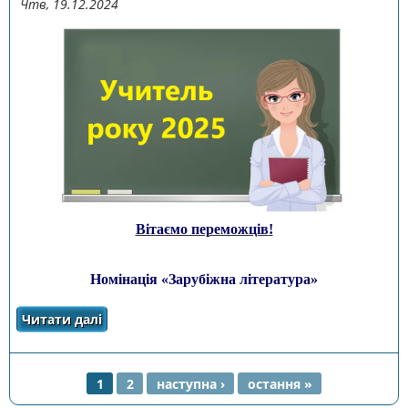
Чтв, 19.12.2024
Вітаємо переможців
!
Номінація «Зарубіжна література»
Читати далі
про Завершився І (відбірковий) етап І туру
всеукраїнського конкурсу «Учитель
року-2025»
1
2
наступна ›
остання »