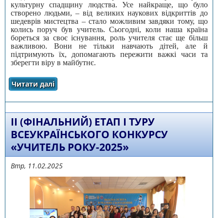
культурну спадщину людства. Усе найкраще, що було
створено людьми, – від великих наукових відкриттів до
шедеврів мистецтва – стало можливим завдяки тому, що
колись поруч був учитель. Сьогодні, коли наша країна
бореться за своє існування, роль учителя стає ще більш
важливою. Вони не тільки навчають дітей, але й
підтримують їх, допомагають пережити важкі часи та
зберегти віру в майбутнє.
Читати далі
про ВІТАЄМО ПЕРЕМОЖЦІВ І туру
всеукраїнського конкурсу «Учитель
року-2025»
ІІ (ФІНАЛЬНИЙ) ЕТАП І ТУРУ
ВСЕУКРАЇНСЬКОГО КОНКУРСУ
«УЧИТЕЛЬ РОКУ-2025»
Втр, 11.02.2025