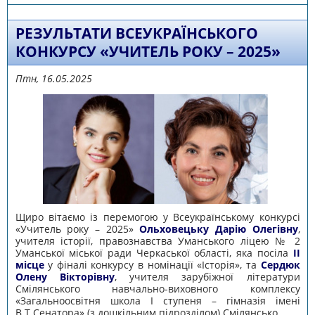
року-2025»
РЕЗУЛЬТАТИ ВСЕУКРАЇНСЬКОГО
КОНКУРСУ «УЧИТЕЛЬ РОКУ – 2025»
Птн, 16.05.2025
Щиро вітаємо із перемогою у Всеукраїнському конкурсі
«Учитель року – 2025»
Ольховецьку
Дарію
Олегівну
,
учителя історії, правознавства Уманського ліцею № 2
Уманської міської ради Черкаської області, яка посіла
ІІ
місце
у фіналі конкурсу в номінації «Історія», та
Сердюк
Олену
Вікторівну
, учителя зарубіжної літератури
Смілянського навчально-виховного комплексу
«Загальноосвітня школа І ступеня – гімназія імені
В.Т.Сенатора» (з дошкільним підрозділом) Смілянсько