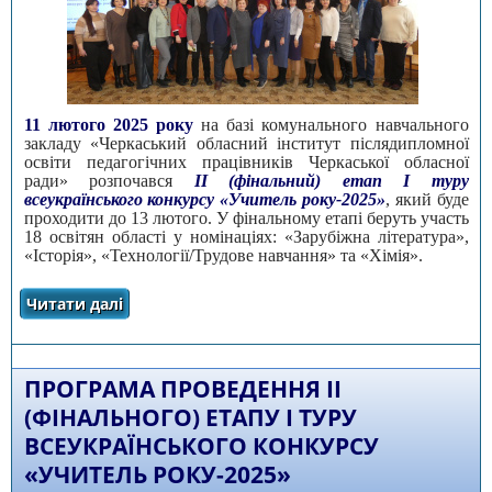
11 лютого 2025 року
на базі комунального навчального
закладу «Черкаський обласний інститут післядипломної
освіти педагогічних працівників Черкаської обласної
ради» розпочався
ІІ (фінальний) етап І туру
всеукраїнського конкурсу «Учитель року-2025»
, який буде
проходити до 13 лютого. У фінальному етапі беруть участь
18 освітян області у номінаціях: «Зарубіжна література»,
«Історія», «Технології/Трудове навчання» та «Хімія».
Читати далі
про ІІ (фінальний) етап І туру
всеукраїнського конкурсу «Учитель
року-2025»
ПРОГРАМА ПРОВЕДЕННЯ ІІ
(ФІНАЛЬНОГО) ЕТАПУ І ТУРУ
ВСЕУКРАЇНСЬКОГО КОНКУРСУ
«УЧИТЕЛЬ РОКУ-2025»