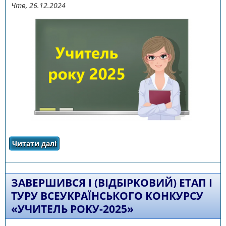
Чтв, 26.12.2024
Читати далі
про Про ІІ (фінальний) етап І туру
всеукраїнського конкурсу «Учитель
року-2025»
ЗАВЕРШИВСЯ І (ВІДБІРКОВИЙ) ЕТАП І
ТУРУ ВСЕУКРАЇНСЬКОГО КОНКУРСУ
«УЧИТЕЛЬ РОКУ-2025»