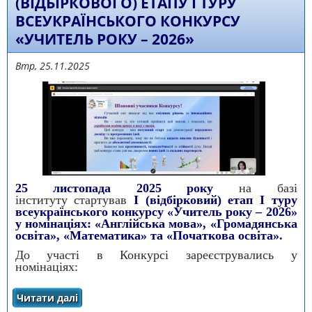
(ВІДБІРКОВОГО) ЕТАПУ І ТУРУ
ВСЕУКРАЇНСЬКОГО КОНКУРСУ
«УЧИТЕЛЬ РОКУ – 2026»
Втр, 25.11.2025
25 листопада 2025 року
на базі
інституту стартував
І (відбірковий) етап І туру
всеукраїнського конкурсу «Учитель року – 2026»
у номінаціях: «Англійська мова», «Громадянська
освіта», «Математика» та «Початкова освіта».
До участі в Конкурсі зареєструвались у
номінаціях:
Читати далі
про ВІТАЄМО УЧАСНИКІВ І (ВІДБІРКОВОГО)
ЕТАПУ І ТУРУ ВСЕУКРАЇНСЬКОГО КОНКУРСУ