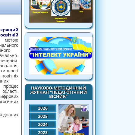
 кращий
ітній
 метою
льного
йного
вчально-
ечення
авчання,
вності
вітніх
йних
 процес
НАУКОВО-МЕТОДИЧНИЙ
ласті,
ЖУРНАЛ "ПЕДАГОГІЧНИЙ
рових
ВІСНИК"
огічних
2026
’єднаних
2025
2024
2023
Й ЕЛЕКТРОННИЙ ОСВІТНІЙ РЕСУРС