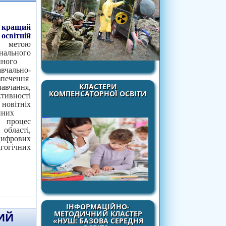
 кращий
ітній
 метою
льного
йного
вчально-
ечення
КЛАСТЕРИ
авчання,
КОМПЕНСАТОРНОЇ ОСВІТИ
вності
вітніх
йних
 процес
ласті,
рових
огічних
Й ЕЛЕКТРОННИЙ ОСВІТНІЙ РЕСУРС
ІНФОРМАЦІЙНО-
МЕТОДИЧНИЙ КЛАСТЕР
ИЙ
«НУШ: БАЗОВА СЕРЕДНЯ