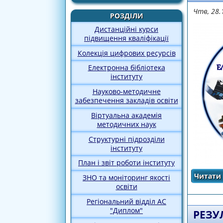
Чтв, 28.
РОЗДІЛИ
Дистанційні курси
підвищення кваліфікації
Колекція цифрових ресурсів
Електронна бібліотека
інституту
Науково-методичне
забезпечення закладів освіти
Віртуальна академія
методичних наук
Структурні підрозділи
інституту
План і звіт роботи інституту
Читати 
ЗНО та моніторинг якості
освіти
Регіональний відділ АС
"Диплом"
РЕЗУ