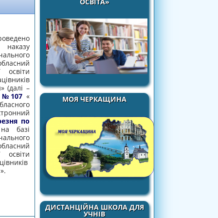
ОСВІТА»
оведено
аказу
льного
бласний
ї освіти
вників
» (далі –
2 №107
«
МОЯ ЧЕРКАЩИНА
асного
ктронний
резня по
на базі
льного
бласний
ї освіти
вників
».
 - 2023
ДИСТАНЦІЙНА ШКОЛА ДЛЯ
УЧНІВ