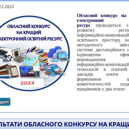
12.2023
Обласний конкурс на
електронний осв
ресурс
проводиться з
розвитку регіона
інформаційно-комунікаці
освітнього простору, на
методичного забезп
системи дистанційного н
підвищення ефекти
впровадження но
інформаційно-комунікаці
технологій в освітній
закладів освіти об
формування циф
компетентностей педаг
працівників у два етапи:
далі
про ПРО ПРОВЕДЕННЯ ОБЛАСНОГО КОНКУРСУ НА КРАЩИ
ЛЬТАТИ ОБЛАСНОГО КОНКУРСУ НА КРАЩ