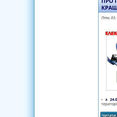
ПРО 
КРАЩ
Птн, 03.
- з 24.
територі
Читати 