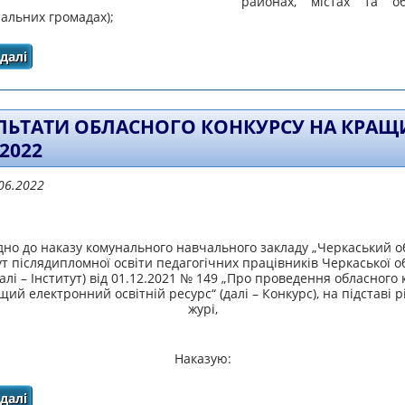
районах, містах та об
альних громадах);
далі
про ПРО ПРОВЕДЕННЯ ОБЛАСНОГО КОНКУРСУ НА КРАЩИ
ЛЬТАТИ ОБЛАСНОГО КОНКУРСУ НА КРАЩ
 2022
06.2022
дно до наказу комунального навчального закладу „Черкаський 
ут післядипломної освіти педагогічних працівників Черкаської о
далі – Інститут) від 01.12.2021 № 149 „Про проведення обласного 
щий електронний освітній ресурс“ (далі – Конкурс), на підставі 
журі,
Наказую:
далі
про Результати обласного конкурсу на кращий ЕОР - 20