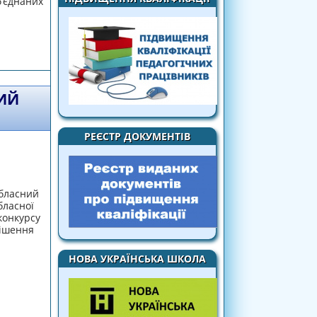
’єднаних
Й ЕЛЕКТРОННИЙ ОСВІТНІЙ РЕСУРС
ИЙ
РЕЄСТР ДОКУМЕНТІВ
обласний
бласної
конкурсу
рішення
НОВА УКРАЇНСЬКА ШКОЛА
22