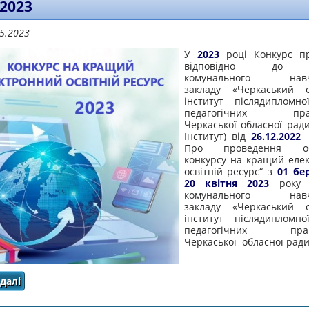
 2023
05.2023
У
2023
році Конкурс пр
відповідно до н
комунального навча
закладу «Черкаський о
інститут післядипломно
педагогічних праці
Черкаської обласної ради
Інститут) від
26.12.202
Про проведення обл
конкурсу на кращий еле
освітній ресурс“ з
01 бе
20 квітня 2023
року 
комунального навча
закладу «Черкаський о
інститут післядипломно
педагогічних праці
Черкаської обласної ради
далі
про РЕЗУЛЬТАТИ ОБЛАСНОГО КОНКУРСУ НА КРАЩИЙ ЕОР