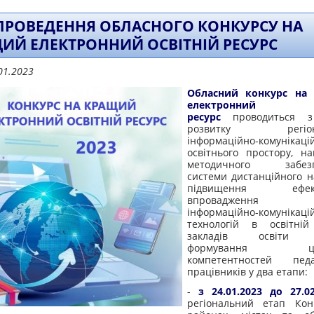
ПРОВЕДЕННЯ ОБЛАСНОГО КОНКУРСУ НА
ИЙ ЕЛЕКТРОННИЙ ОСВІТНІЙ РЕСУРС
01.2023
Обласний конкурс на
електронний осв
ресурс
проводиться з
розвитку регіона
інформаційно-комунікаці
освітнього простору, на
методичного забезп
системи дистанційного н
підвищення ефекти
впровадження но
інформаційно-комунікаці
технологій в освітній
закладів освіти об
формування циф
компетентностей педаг
працівників у два етапи:
-
з 24.01.2023 до 27.02
регіональний етап Кон