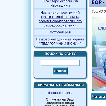
Ліга старшокласників
ЕОР -
Черкащини
Срд, 03.
Навчально-практичний
центр самопізнання та
особистісно-професійного
самовдосконалення
Фотогалерея
Науково-методичний журнал
"ПЕДАГОГІЧНИЙ ВІСНИК"
ПОШУК ПО САЙТУ
Пошук
ВІРТУАЛЬНА ПРИЙМАЛЬНЯ
Шановні колеги!
Читати 
Очікуємо на Ваші
звернення щодо
підвищення якості