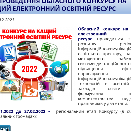
ПРОВЕДЕННЯ ОБЛАСНОГО КОНКУРСУ НА
ИЙ ЕЛЕКТРОННИЙ ОСВІТНІЙ РЕСУРС
12.2021
Обласний конкурс на
електронний осв
ресурс
проводиться з
розвитку регіона
інформаційно-комунікаці
освітнього простору, на
методичного забезп
системи дистанційного н
підвищення ефекти
впровадження но
інформаційно-комунікаці
технологій в освітній
закладів освіти об
формування циф
компетентностей педаг
працівників у два етапи:
01.2022 до 27.02.2022 –
регіональний етап Конкурсу (в об
альних громадах);
далі
про ПРО ПРОВЕДЕННЯ ОБЛАСНОГО КОНКУРСУ НА КРАЩИ