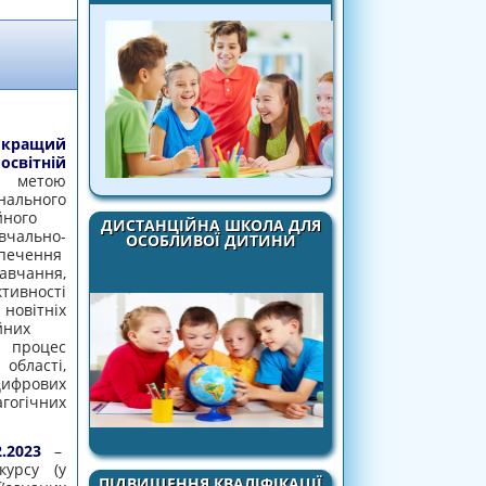
 кращий
ітній
 метою
льного
йного
ДИСТАНЦІЙНА ШКОЛА ДЛЯ
вчально-
ОСОБЛИВОЇ ДИТИНИ
ечення
авчання,
вності
вітніх
йних
 процес
ласті,
рових
огічних
.2023
–
курсу (у
ПІДВИЩЕННЯ КВАЛІФІКАЦІЇ