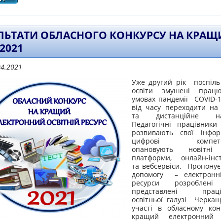
ЛЬТАТИ ОБЛАСНОГО КОНКУРСУ НА КРАЩ
 2021
04.2021
Уже другий рік поспіль
освіти змушені прац
умовах пандемії COVID-1
від часу переходити на
та дистанційне нав
Педагогічні працівники
розвивають свої інфор
цифрові компетент
опановують новітні 
платформи, онлайн-інс
та вебсервіси. Пропонує
допомогу – електронні
ресурси розробл
представлені праці
освітньої галузі Черка
участі в обласному кон
кращий електронний о