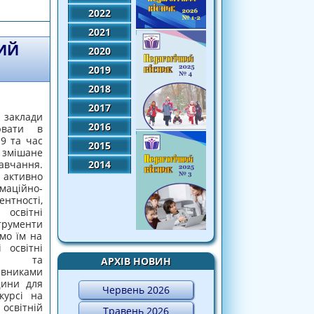
2022
2021
ИЙ
2020
2019
2018
2017
 заклади
2016
ювати в
9 та час
2015
 змішане
чання.
2014
 активно
маційно-
ності,
освітні
трументи
мо їм на
 освітні
ені та
АРХІВ НОВИН
вниками
щини для
Червень 2026
курсі на
світній
Травень 2026