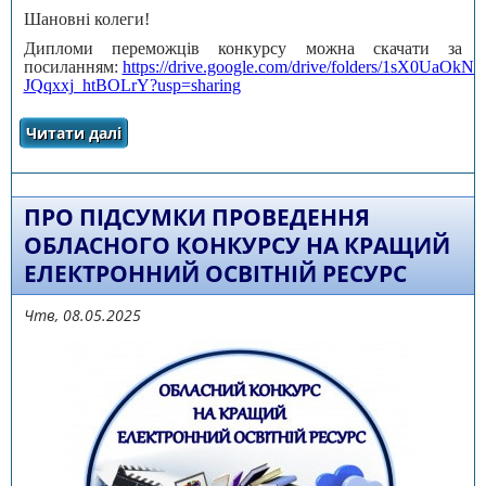
Шановні колеги!
Дипломи переможців конкурсу можна скачати за
посиланням:
https://drive.google.com/drive/folders/1sX0UaOkN
JQqxxj_htBOLrY?usp=sharing
Читати далі
про Про підсумки проведення обласного
конкурсу на кращий електронний освітній
ресурс
ПРО ПІДСУМКИ ПРОВЕДЕННЯ
ОБЛАСНОГО КОНКУРСУ НА КРАЩИЙ
ЕЛЕКТРОННИЙ ОСВІТНІЙ РЕСУРС
Чтв, 08.05.2025