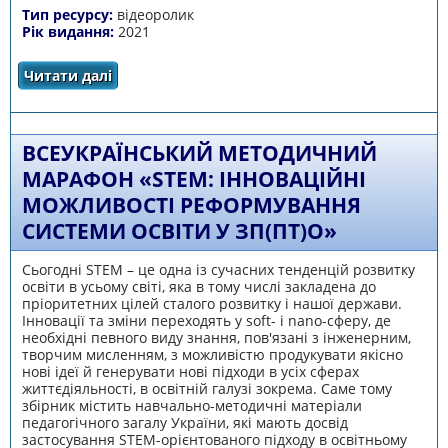
Тип ресурсу:
відеоролик
Рік видання:
2021
Читати далі
про СТЕМ ЦЕНТР
ВСЕУКРАЇНСЬКИЙ МЕТОДИЧНИЙ
МАРАФОН «STEM: ІННОВАЦІЙНІ
МОЖЛИВОСТІ РЕФОРМУВАННЯ
СИСТЕМИ ОСВІТИ У ЗП(ПТ)О»
Сьогодні STEM – це одна із сучасних тенденцій розвитку
освіти в усьому світі, яка в тому числі закладена до
пріоритетних цілей сталого розвитку і нашої держави.
Інновації та зміни переходять у soft- і nano-сферу, де
необхідні певного виду знання, пов'язані з інженерним,
творчим мисленням, з можливістю продукувати якісно
нові ідеї й генерувати нові підходи в усіх сферах
життєдіяльності, в освітній галузі зокрема. Саме тому
збірник містить навчально-методичні матеріали
педагогічного загалу України, які мають досвід
застосування STEM-орієнтованого підходу в освітньому