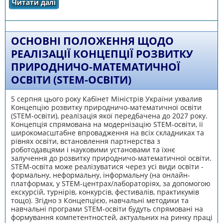
Читати далі
про МЕТОДИЧНІ РЕКОМЕНДАЦІЇ ЩОДО
РОЗВИТКУ STEM-ОСВІТИ В ЗАКЛАДАХ
ЗАГАЛЬНОЇ СЕРЕДНЬОЇ ТА ПОЗАШКІЛЬНОЇ
ОСВІТИ У 2020/2021 НАВЧАЛЬНОМУ РОЦІ
ОСНОВНІ ПОЛОЖЕННЯ ЩОДО
РЕАЛІЗАЦІЇ КОНЦЕПЦІЇ РОЗВИТКУ
ПРИРОДНИЧО-МАТЕМАТИЧНОЇ
ОСВІТИ (STEM-ОСВІТИ)
5 серпня цього року Кабінет Міністрів України ухвалив
Концепцію розвитку природничо-математичної освіти
(STEM-освіти), реалізація якої передбачена до 2027 року.
Концепція спрямована на модернізацію STEM-освіти, її
широкомасштабне впровадження на всіх складниках та
рівнях освіти, встановлення партнерства з
роботодавцями і науковими установами та їхнє
залучення до розвитку природничо-математичної освіти.
STEM-освіта може реалізуватися через усі види освіти -
формальну, неформальну, інформальну (на онлайн-
платформах, у STEM-центрах/лабораторіях, за допомогою
екскурсій, турнірів, конкурсів, фестивалів, практикумів
тощо). Згідно з Концепцією, навчальні методики та
навчальні програми STEM-освіти будуть спрямовані на
формування компетентностей, актуальних на ринку праці