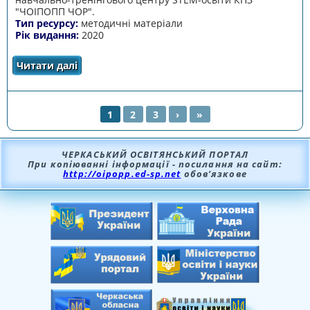
"ЧОІПОПП ЧОР".
Тип ресурсу:
методичні матеріали
Рік видання:
2020
Читати далі
про МЕТОДИЧНІ МАТЕРІАЛИ "ОСОБЛИВОСТІ
ВИКОРИСТАННЯ MOZAIK EDUCATION В
ОСВІТНЬОМУ ПРОСТОРІ НУШ"
1
2
3
›
»
СТОРІНКИ
ЧЕРКАСЬКИЙ ОСВІТЯНСЬКИЙ ПОРТАЛ
При копіюванні інформації - посилання на сайт:
http://oipopp.ed-sp.net
обов’язкове