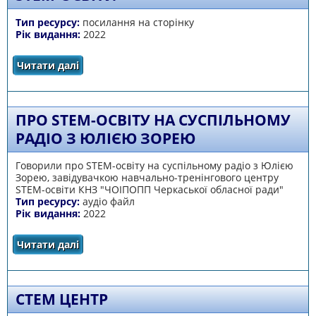
Тип ресурсу:
посилання на сторінку
Рік видання:
2022
Читати далі
про посилання на стрінку центру STEM-
освіти
ПРО STEM-ОСВІТУ НА СУСПІЛЬНОМУ
РАДІО З ЮЛІЄЮ ЗОРЕЮ
Говорили про STEM-освіту на суспільному радіо з Юлією
Зорею, завідувачкою навчально-тренінгового центру
STEM-освіти КНЗ "ЧОІПОПП Черкаської обласної ради"
Тип ресурсу:
аудіо файл
Рік видання:
2022
Читати далі
про про STEM-освіту на суспільному радіо з
Юлією Зорею
СТЕМ ЦЕНТР