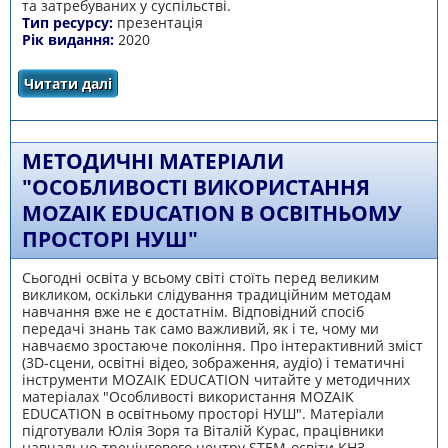
та затребуваних у суспільстві.
Тип ресурсу:
презентація
Рік видання:
2020
Читати далі
про ОСНОВНІ ПОЛОЖЕННЯ ЩОДО РЕАЛІЗАЦІЇ
КОНЦЕПЦІЇ РОЗВИТКУ ПРИРОДНИЧО-
МАТЕМАТИЧНОЇ ОСВІТИ (STEM-ОСВІТИ)
МЕТОДИЧНІ МАТЕРІАЛИ
"ОСОБЛИВОСТІ ВИКОРИСТАННЯ
MOZAIK EDUCATION В ОСВІТНЬОМУ
ПРОСТОРІ НУШ"
Сьогодні освіта у всьому світі стоїть перед великим
викликом, оскільки слідування традиційним методам
навчання вже не є достатнім. Відповідний спосіб
передачі знань так само важливий, як і те, чому ми
навчаємо зростаюче покоління. Про інтерактивний зміст
(3D-сцени, освітні відео, зображення, аудіо) і тематичні
інструменти MOZAIK EDUCATION читайте у методичних
матеріалах "Особливості використання MOZAIK
EDUCATION в освітньому просторі НУШ". Матеріали
підготували Юлія Зоря та Віталій Курас, працівники
навчально-тренінгового центру STEM-освіти КНЗ