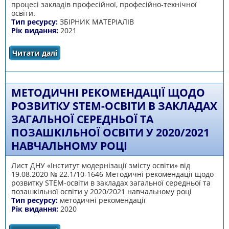
процесі закладів професійної, професійно-технічної
освіти.
Тип ресурсу:
ЗБІРНИК МАТЕРІАЛІВ
Рік видання:
2021
Читати далі
про Всеукраїнський методичний марафон
«STEM: інноваційні можливості
реформування системи освіти у ЗП(ПТ)О»
МЕТОДИЧНІ РЕКОМЕНДАЦІЇ ЩОДО
РОЗВИТКУ STEM-ОСВІТИ В ЗАКЛАДАХ
ЗАГАЛЬНОЇ СЕРЕДНЬОЇ ТА
ПОЗАШКІЛЬНОЇ ОСВІТИ У 2020/2021
НАВЧАЛЬНОМУ РОЦІ
Лист ДНУ «Інститут модернізації змісту освіти» від
19.08.2020 № 22.1/10-1646 Методичні рекомендації щодо
розвитку STEM-освіти в закладах загальної середньої та
позашкільної освіти у 2020/2021 навчальному році
Тип ресурсу:
методичні рекомендації
Рік видання:
2020