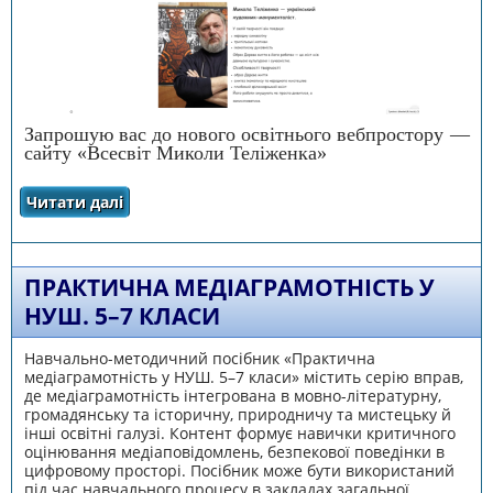
Запрошую вас до нового освітнього вебпростору —
сайту «Всесвіт Миколи Теліженка»
Читати далі
про Шановні освітяни Черкащини та всі, хто
закоханий у мистецтво!
ПРАКТИЧНА МЕДІАГРАМОТНІСТЬ У
НУШ. 5–7 КЛАСИ
Навчально-методичний посібник «Практична
медіаграмотність у НУШ. 5–7 класи» містить серію вправ,
де медіаграмотність інтегрована в мовно-літературну,
громадянську та історичну, природничу та мистецьку й
інші освітні галузі. Контент формує навички критичного
оцінювання медіаповідомлень, безпекової поведінки в
цифровому просторі. Посібник може бути використаний
під час навчального процесу в закладах загальної