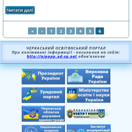
Читати далі
про Травна система. Зуби
«
‹
1
2
3
4
5
6
СТОРІНКИ
ЧЕРКАСЬКИЙ ОСВІТЯНСЬКИЙ ПОРТАЛ
При копіюванні інформації - посилання на сайт:
http://oipopp.ed-sp.net
обов’язкове