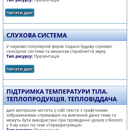
Читати далі
про Зорова сенсорна система
СЛУХОВА СИСТЕМА
У науково-популярній формі подано будову слухової
сенсорної системи та механізм сприйняття звуку
Тип ресурсу:
Презентація
Читати далі
про Слухова система
ПІДТРИМКА ТЕМПЕРАТУРИ ТІЛА.
ТЕПЛОПРОДУКЦІЯ. ТЕПЛОВІДДАЧА
дані матеріали містить у собі тексти з графічними
зображеннями спрямовані на вивчення даної теми та
можуть бути використані при проведенні уроків з біології
у 9-му класі по темі «Терморегуляція»
Тип ресурсу:
Презентація