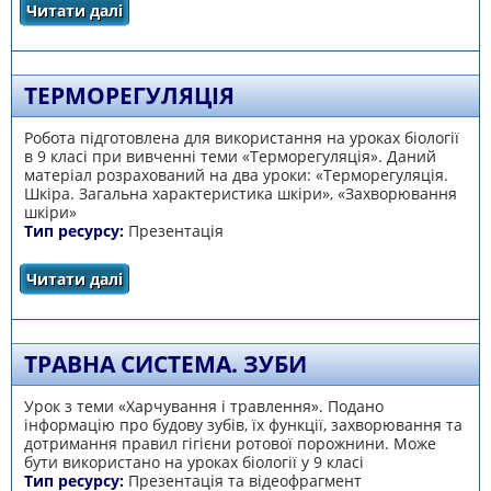
Читати далі
про Захворювання та пошкодження шкіри.
Гігієна шкіри
ТЕРМОРЕГУЛЯЦІЯ
Робота підготовлена для використання на уроках біології
в 9 класі при вивченні теми «Терморегуляція». Даний
матеріал розрахований на два уроки: «Терморегуляція.
Шкіра. Загальна характеристика шкіри», «Захворювання
шкіри»
Тип ресурсу:
Презентація
Читати далі
про Терморегуляція
ТРАВНА СИСТЕМА. ЗУБИ
Урок з теми «Харчування і травлення». Подано
інформацію про будову зубів, їх функції, захворювання та
дотримання правил гігієни ротової порожнини. Може
бути використано на уроках біології у 9 класі
Тип ресурсу:
Презентація та відеофрагмент