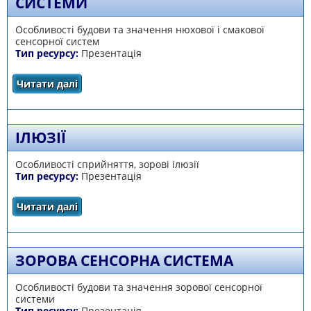
СИСТЕМИ
Особливості будови та значення нюхової і смакової
сенсорної систем
Тип ресурсу:
Презентація
Читати далі
про Нюхова і смакова сенсорні системи
ІЛЮЗІЇ
Особливості сприйняття, зорові ілюзії
Тип ресурсу:
Презентація
Читати далі
про Ілюзії
ЗОРОВА СЕНСОРНА СИСТЕМА
Особливості будови та значення зорової сенсорної
системи
Тип ресурсу:
Презентація