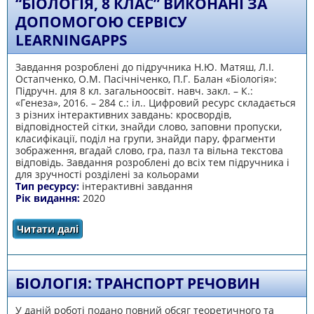
“БІОЛОГІЯ, 8 КЛАС” ВИКОНАНІ ЗА
ДОПОМОГОЮ СЕРВІСУ
LEARNINGАPPS
Завдання розроблені до підручника Н.Ю. Матяш, Л.І.
Остапченко, О.М. Пасічніченко, П.Г. Балан «Біологія»:
Підручн. для 8 кл. загальноосвіт. навч. закл. – К.:
«Генеза», 2016. – 284 с.: іл.. Цифровий ресурс складається
з різних інтерактивних завдань: кросвордів,
відповідностей сітки, знайди слово, заповни пропуски,
класифікації, поділ на групи, знайди пару, фрагменти
зображення, вгадай слово, гра, пазл та вільна текстова
відповідь. Завдання розроблені до всіх тем підручника і
для зручності розділені за кольорами
Тип ресурсу:
інтерактивні завдання
Рік видання:
2020
Читати далі
про Інтерактивні завдання до курсу
“Біологія, 8 клас” виконані за допомогою
сервісу LearningАpps
БІОЛОГІЯ: ТРАНСПОРТ РЕЧОВИН
У даній роботі подано повний обсяг теоретичного та