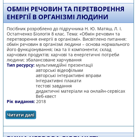
ОБМІН РЕЧОВИН ТА ПЕРЕТВОРЕННЯ
ЕНЕРГІЇ В ОРГАНІЗМІ ЛЮДИНИ
Посібник розроблено до підручника Н. Ю. Матяш, Л. І.
Остапченко Біологія 8 клас. Тема: «Обмін речовин та
перетворення енергії в організмі». Висвітлено питання:
обмін речовин в організмі людини – основа нормального
його функціонування; їжа та її компоненти; склад
харчових продуктів; харчові та енергетичні потреби
людини; збалансоване харчування
Тип ресурсу:
мультимедійні презентації
авторські відеофільми
авторські інтерактивні вправи
Інтерактивні плакати
тестові завдання
дидактичні матеріали на онлайн-сервісах
Веб-квест
Рік видання:
2018
Читати далі
про Обмін речовин та перетворення енергії в
організмі людини