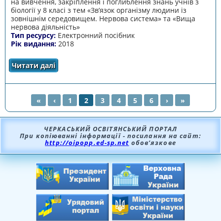
на вивчення, закріплення і поглиблення знань учнів з
біології у 8 класі з тем «Зв’язок організму людини із
зовнішнім середовищем. Нервова система» та «Вища
нервова діяльність»
Тип ресурсу:
Електронний посібник
Рік видання:
2018
Читати далі
про Зв’язок організму людини із зовнішнім
середовищем. Нервова система. Вища
нервова діяльність
«
‹
1
2
3
4
5
6
›
»
СТОРІНКИ
ЧЕРКАСЬКИЙ ОСВІТЯНСЬКИЙ ПОРТАЛ
При копіюванні інформації - посилання на сайт:
http://oipopp.ed-sp.net
обов’язкове