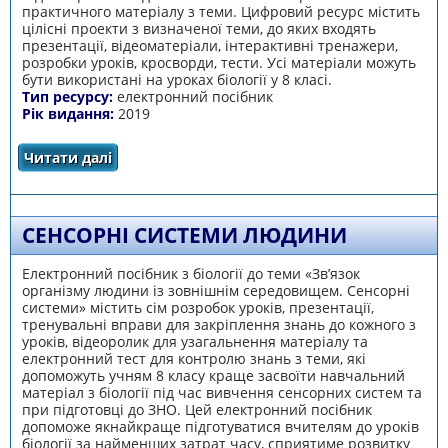
практичного матеріалу з теми. Цифровий ресурс містить
цілісні проекти з визначеної теми, до яких входять
презентації, відеоматеріали, інтерактивні тренажери,
розробки уроків, кросворди, тести. Усі матеріали можуть
бути використані на уроках біології у 8 класі.
Тип ресурсу:
електронний посібник
Рік видання:
2019
Читати далі
про Біологія: транспорт речовин
СЕНСОРНІ СИСТЕМИ ЛЮДИНИ
Електронний посібник з біології до теми «Зв’язок
організму людини із зовнішнім середовищем. Сенсорні
системи» містить сім розробок уроків, презентації,
тренувальні вправи для закріплення знань до кожного з
уроків, відеоролик для узагальнення матеріалу та
електронний тест для контролю знань з теми, які
допоможуть учням 8 класу краще засвоїти навчальний
матеріал з біології під час вивчення сенсорних систем та
при підготовці до ЗНО. Цей електронний посібник
допоможе якнайкраще підготуватися вчителям до уроків
біології за найменших затрат часу, сприятиме розвитку