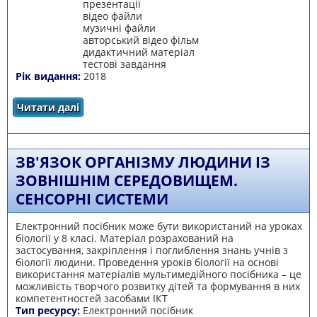
презентації
відео файли
музичні файли
авторський відео фільм
дидактичний матеріал
тестові завдання
Рік видання:
2018
Читати далі
про Організм людини як біологічна система
ЗВ'ЯЗОК ОРГАНІЗМУ ЛЮДИНИ ІЗ
ЗОВНІШНІМ СЕРЕДОВИЩЕМ.
СЕНСОРНІ СИСТЕМИ
Електронний посібник може бути використаний на уроках
біології у 8 класі. Матеріал розрахований на
застосування, закріплення і поглиблення знань учнів з
біології людини. Проведення уроків біології на основі
використання матеріалів мультимедійного посібника – це
можливість творчого розвитку дітей та формування в них
компетентностей засобами ІКТ
Тип ресурсу:
Електронний посібник