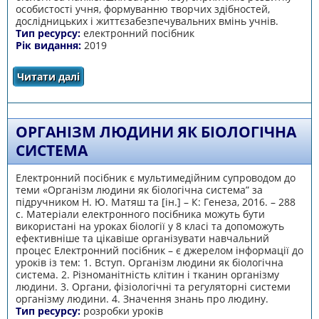
особистості учня, формуванню творчих здібностей,
дослідницьких і життєзабезпечувальних вмінь учнів.
Тип ресурсу:
електронний посібник
Рік видання:
2019
Читати далі
про Сенсорні системи людини
ОРГАНІЗМ ЛЮДИНИ ЯК БІОЛОГІЧНА
СИСТЕМА
Електронний посібник є мультимедійним супроводом до
теми «Організм людини як біологічна система” за
підручником Н. Ю. Матяш та [ін.] – К: Генеза, 2016. – 288
с. Матеріали електронного посібника можуть бути
використані на уроках біології у 8 класі та допоможуть
ефективніше та цікавіше організувати навчальний
процес Електронний посібник – є джерелом інформації до
уроків із тем: 1. Вступ. Організм людини як біологічна
система. 2. Різноманітність клітин і тканин організму
людини. 3. Органи, фізіологічні та регуляторні системи
організму людини. 4. Значення знань про людину.
Тип ресурсу:
розробки уроків