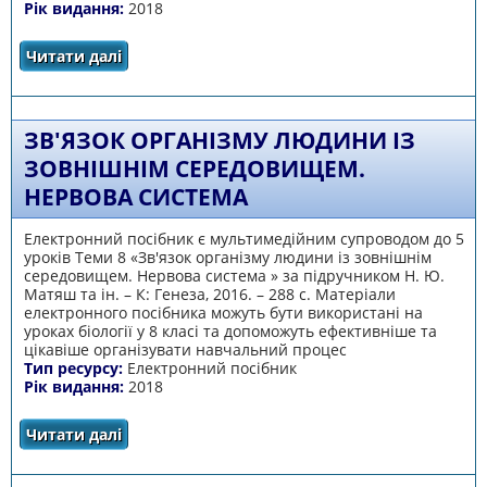
Рік видання:
2018
Читати далі
про Зв'язок організму людини із зовнішнім
середовищем. Сенсорні системи
ЗВ'ЯЗОК ОРГАНІЗМУ ЛЮДИНИ ІЗ
ЗОВНІШНІМ СЕРЕДОВИЩЕМ.
НЕРВОВА СИСТЕМА
Електронний посібник є мультимедійним супроводом до 5
уроків Теми 8 «Зв'язок організму людини із зовнішнім
середовищем. Нервова система » за підручником Н. Ю.
Матяш та ін. – К: Генеза, 2016. – 288 с. Матеріали
електронного посібника можуть бути використані на
уроках біології у 8 класі та допоможуть ефективніше та
цікавіше організувати навчальний процес
Тип ресурсу:
Електронний посібник
Рік видання:
2018
Читати далі
про Зв'язок організму людини із зовнішнім
середовищем. Нервова система