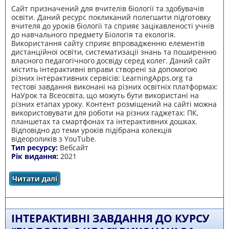
Сайт призначений для вчителів біології та здобувачів
освіти. Даний ресурс покликаний полегшити підготовку
вчителя до уроків біології та сприяє зацікавленості учнів
до навчального предмету Біологія та екологія.
Використання сайту сприяє впровадженню елементів
дистанційної освіти, систематизації знань та поширенню
власного педагогічного досвіду серед колег. Даний сайт
містить інтерактивні вправи створені за допомогою
різних інтерактивних сервісів: LearningApps.org та
тестові завдання виконані на різних освітніх платформах:
НаУрок та Всеосвіта, що можуть бути використані на
різних етапах уроку. Контент розміщений на сайті можна
використовувати для роботи на різних гаджетах: ПК,
планшетах та смартфонах та інтерактивних дошках.
Відповідно до теми уроків підібрана колекція
відеороликів з YouTube.
Тип ресурсу:
Вебсайт
Рік видання:
2021
Читати далі
про Біологія 8 клас.
ІНТЕРАКТИВНІ ЗАВДАННЯ ДО КУРСУ