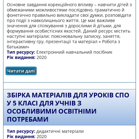
Основне завдання корекційного впливу – навчити дітей з
обмежаними можливостями послідовно, граматично й
фонетично правильно викладати свої думки, розповідати
про події з навколишнього життя. Це має важливе
значення для спілкування з дорослими й дітьми, для
формування особистісних якостей. Даний ресурс містить
наступні матеріали: пояснювальну записку, заняття,
інтерактивну гру, презентації та матеріал « Робота з
батьками»
Тип ресурсу:
Електронний навчальний посібник
Рік видання:
2020
Читати далі
про Цікаво та пізнавально
ЗБІРКА МАТЕРІАЛІВ ДЛЯ УРОКІВ СПО
У 5 КЛАСІ ДЛЯ УЧНІВ З
ОСОБЛИВИМИ ОСВІТНІМИ
ПОТРЕБАМИ
Тип ресурсу:
дидактичні матеріали
Рік видання:
2020