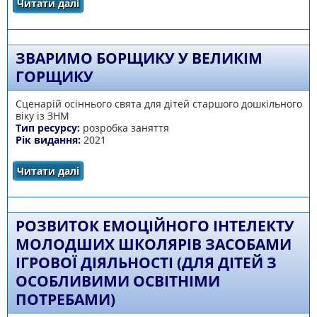
Читати далі
про Новорічні пригоди: «Паличко чарівна,
гарно почаруй – Новорічну казку дітям
подаруй!»
ЗВАРИМО БОРЩИКУ У ВЕЛИКІМ
ГОРЩИКУ
Сценарій осіннього свята для дітей старшого дошкільного
віку із ЗНМ
Тип ресурсу:
розробка заняття
Рік видання:
2021
Читати далі
про Зваримо борщику у великім горщику
РОЗВИТОК ЕМОЦІЙНОГО ІНТЕЛЕКТУ
МОЛОДШИХ ШКОЛЯРІВ ЗАСОБАМИ
ІГРОВОЇ ДІЯЛЬНОСТІ (ДЛЯ ДІТЕЙ З
ОСОБЛИВИМИ ОСВІТНІМИ
ПОТРЕБАМИ)