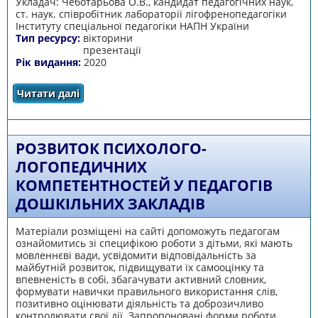
Укладач: Чеботарьова О.В., кандидат педагогічних наук,
ст. наук. співробітник лабораторії лігофренопедагогіки
Інституту спеціальної педагогіки НАПН України
Тип ресурсу:
вікторини
презентації
Рік видання:
2020
Читати далі
про Активізація мовленнєвих процесів в
учнів з особливими інтелектуальними
потребами. 1-6 клас
РОЗВИТОК ПСИХОЛОГО-
ЛОГОПЕДИЧНИХ
КОМПЕТЕНТНОСТЕЙ У ПЕДАГОГІВ
ДОШКІЛЬНИХ ЗАКЛАДІВ
Матеріали розміщені на сайті допоможуть педагогам
ознайомитись зі специфікою роботи з дітьми, які мають
мовленнєві вади, усвідомити відповідальність за
майбутній розвиток, підвищувати їх самооцінку та
впевненість в собі, збагачувати активний словник,
формувати навички правильного використання слів,
позитивно оцінювати діяльність та доброзичливо
контролювати свої дії. Запропоновані форми роботи