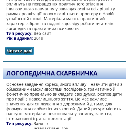
вплинуть на покращення практичного втілення
інклюзивного навчання у закладах освіти всіх рівнів у
рамках реалізації нового освітнього простору в Новій
українській школі. Матеріали мають практичний
характер, зібрані та подані з досвіду роботи вчителів-
логопедів та практичних психологів
Тип ресурсу:
Веб-сайт
Рік видання:
2019
Читати далі
про Розвиток психолого-логопедичних
компетентностей у педагогів дошкільних
закладів
ЛОГОПЕДИЧНА СКАРБНИЧКА
Основне завдання корекційного впливу – навчити дітей з
обмежаними можливостями послідовно, граматично й
фонетично правильно викладати свої думки, розповідати
про події з навколишнього життя. Це має важливе
значення для спілкування з дорослими й дітьми, для
формування особистісних якостей. Даний ресурс містить
наступні матеріали: пояснювальну записку, заняття,
інтерактивні ігри та презентації
Тип ресурсу:
Заняття
інтерактивні ігри