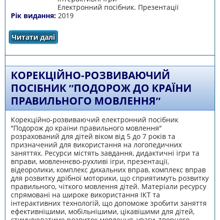
Електронний посібник. Презентації
Рік видання:
2019
Читати далі
про Логопедична скарбничка
КОРЕКЦІЙНО-РОЗВИВАЮЧИЙ
ПОСІБНИК ″ПОДОРОЖ ДО КРАЇНИ
ПРАВИЛЬНОГО МОВЛЕННЯ″
Корекційно-розвиваючий електронний посібник
″Подорож до країни правильного мовлення″
розрахований для дітей віком від 5 до 7 років та
призначений для використання на логопедичних
заняттях. Ресурси містять завдання, дидактичні ігри та
вправи, мовленнєво-рухливі ігри, презентації,
відеоролики, комплекс дихальних вправ, комплекс вправ
для розвитку дрібної моторики, що сприятимуть розвитку
правильного, чіткого мовлення дітей. Матеріали ресурсу
спрямовані на широке використання ІКТ та
інтерактивних технологій, що допоможе зробити заняття
ефективнішими, мобільнішими, цікавішими для дітей,
стимулюватиме розвиток мовлення, уваги, творчого