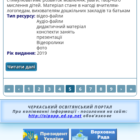
мислення дітей. Матеріал стане в нагоді вчителям-
логопедам, вихователям дошкільних закладів та батькам
Тип ресурсу:
відео-файли
Аудіо-файли
дидактичний матеріал
конспекти занять
презентації
Відеоролики
фото
Рік видання:
2019
Читати далі
про Корекційно-розвиваючий посібник
″Подорож до країни правильного мовлення″
«
‹
1
2
3
4
5
6
7
8
9
›
»
СТОРІНКИ
ЧЕРКАСЬКИЙ ОСВІТЯНСЬКИЙ ПОРТАЛ
При копіюванні інформації - посилання на сайт:
http://oipopp.ed-sp.net
обов’язкове