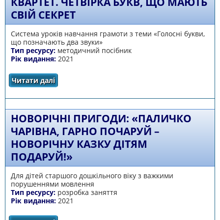
КВАРТЕТ. ЧЕТВІРКА БУКВ, ЩО МАЮТЬ
СВІЙ СЕКРЕТ
Система уроків навчання грамоти з теми «Голосні букви,
що позначають два звуки»
Тип ресурсу:
методичний посібник
Рік видання:
2021
Читати далі
про Букви Я, Ю, Є, Ї – йотований квартет.
Четвірка букв, що мають свій секрет
НОВОРІЧНІ ПРИГОДИ: «ПАЛИЧКО
ЧАРІВНА, ГАРНО ПОЧАРУЙ –
НОВОРІЧНУ КАЗКУ ДІТЯМ
ПОДАРУЙ!»
Для дітей старшого дошкільного віку з важкими
порушеннями мовлення
Тип ресурсу:
розробка заняття
Рік видання:
2021