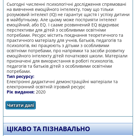
Сьогодні численні психологічні дослідження спрямовані
на вивчення емоційного інтелекту, тому що тільки
розумовий інтелект (IQ) не гарантує щастя і успіху дитини
в майбутньому. Але цьому може посприяти інтелект
емоційний, або EQ. І сааме розвинений EQ відкриває
перспективи для дітей з особливими освітніми
потребами. Ресурс містить поєднання теоретичного та
практичного матеріалу для учнів, батьків, педагогів та
психологів, які працюють з дітьми з особливими
освітніми потребами, про напрямки та засоби розвитку
емоційного інтелекту дітей початкової школи. Матеріали
призначені для використання в роботі психологів,
педагогів та батьків дітей з особливими освітніми
потребами.
Тип ресурсу:
Електронні дидактичні демонстраційні матеріали та
електронний освітній ігровий ресурс
Рік видання:
2020
Читати далі
про Розвиток емоційного інтелекту
молодших школярів засобами ігрової
діяльності (для дітей з особливими
освітніми потребами)
ЦІКАВО ТА ПІЗНАВАЛЬНО