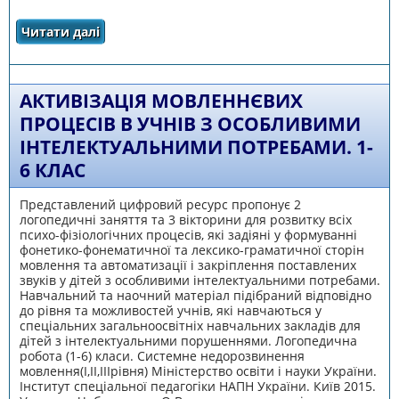
Читати далі
про Збірка матеріалів для уроків СПО у 5
класі для учнів з особливими освітніми
потребами
АКТИВІЗАЦІЯ МОВЛЕННЄВИХ
ПРОЦЕСІВ В УЧНІВ З ОСОБЛИВИМИ
ІНТЕЛЕКТУАЛЬНИМИ ПОТРЕБАМИ. 1-
6 КЛАС
Представлений цифровий ресурс пропонує 2
логопедичні заняття та 3 вікторини для розвитку всіх
психо-фізіологічних процесів, які задіяні у формуванні
фонетико-фонематичної та лексико-граматичної сторін
мовлення та автоматизації і закріплення поставлених
звуків у дітей з особливими інтелектуальними потребами.
Навчальний та наочний матеріал підібраний відповідно
до рівня та можливостей учнів, які навчаються у
спеціальних загальноосвітніх навчальних закладів для
дітей з інтелектуальними порушеннями. Логопедична
робота (1-6) класи. Системне недорозвинення
мовлення(І,ІІ,ІІІрівня) Міністерство освіти і науки України.
Інститут спеціальної педагогіки НАПН України. Київ 2015.