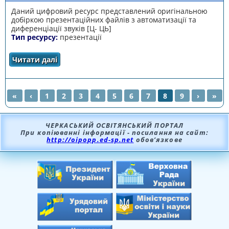
Даний цифровий ресурс представлений оригінальною
добіркою презентаційних файлів з автоматизації та
диференціації звуків [Ц- ЦЬ]
Тип ресурсу:
презентації
Читати далі
про Звуки [Ц, ЦЬ]
«
‹
1
2
3
4
5
6
7
8
9
›
»
СТОРІНКИ
ЧЕРКАСЬКИЙ ОСВІТЯНСЬКИЙ ПОРТАЛ
При копіюванні інформації - посилання на сайт:
http://oipopp.ed-sp.net
обов’язкове