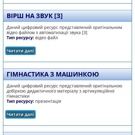
ВІРШ НА ЗВУК [З]
Даний цифровий ресурс представлений оригінальним
відео файлом з автоматизації звука [З]
Тип ресурсу:
відео файл
Читати далі
про Вірш на звук [З]
ГІМНАСТИКА З МАШИНКОЮ
Даний цифровий ресурс представлений оригінальною
добіркою дидактичного матеріалу з артикуляційної
гімнастики
Тип ресурсу:
презентація
Читати далі
про Гімнастика з машинкою