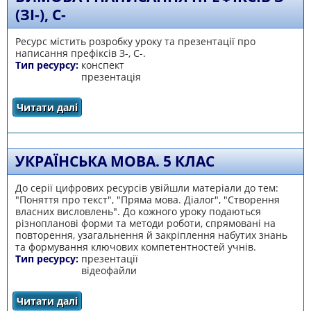
(ЗІ-), С-
Ресурс містить розробку уроку та презентації про
написання префіксів З-, С-.
Тип ресурсу:
конспект
презентація
Читати далі
про Вимова і написання префіксів З- (ЗІ-), С-
УКРАЇНСЬКА МОВА. 5 КЛАС
До серії цифрових ресурсів увійшли матеріали до тем:
"Поняття про текст", "Пряма мова. Діалог", "Створення
власних висловлень". До кожного уроку подаються
різнопланові форми та методи роботи, спрямовані на
повторення, узагальнення й закріплення набутих знань
та формування ключових компетентностей учнів.
Тип ресурсу:
презентації
відеофайли
Читати далі
про Українська мова. 5 клас