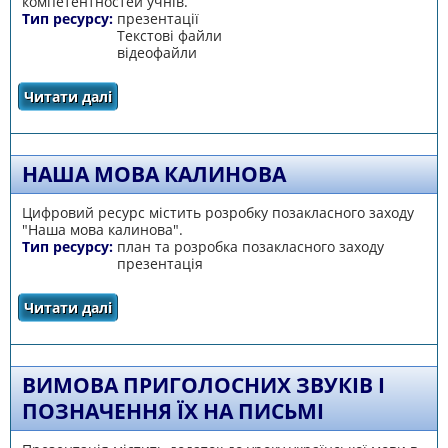
компетентностей учнів.
Тип ресурсу:
презентації
Текстові файли
відеофайли
Читати далі
про Вимова приголосних звуків
НАША МОВА КАЛИНОВА
Цифровий ресурс містить розробку позакласного заходу
"Наша мова калинова".
Тип ресурсу:
план та розробка позакласного заходу
презентація
Читати далі
про Наша мова калинова
ВИМОВА ПРИГОЛОСНИХ ЗВУКІВ І
ПОЗНАЧЕННЯ ЇХ НА ПИСЬМІ