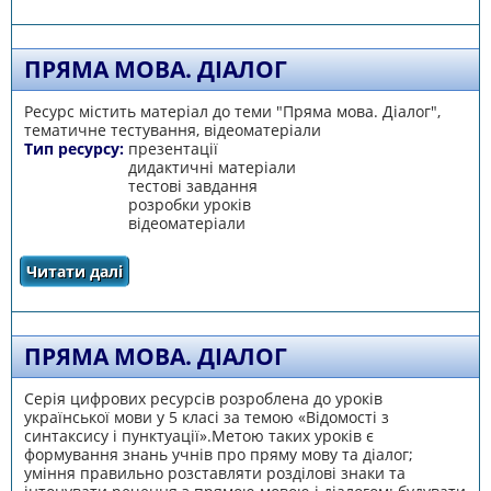
ПРЯМА МОВА. ДІАЛОГ
Ресурс містить матеріал до теми "Пряма мова. Діалог",
тематичне тестування, відеоматеріали
Тип ресурсу:
презентації
дидактичні матеріали
тестові завдання
розробки уроків
відеоматеріали
Читати далі
про Пряма мова. Діалог
ПРЯМА МОВА. ДІАЛОГ
Серія цифрових ресурсів розроблена до уроків
української мови у 5 класі за темою «Відомості з
синтаксису і пунктуації».Метою таких уроків є
формування знань учнів про пряму мову та діалог;
уміння правильно розставляти розділові знаки та