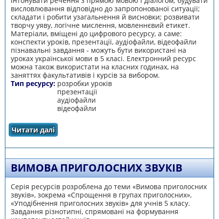
інтонувати речення з прямою мовою і діалогом; будувати
висловлювання відповідно до запропонованої ситуації;
складати і робити узагальнення й висновки; розвивати
творчу уяву, логічне мислення, мовленнєвий етикет.
Матеріали, вміщені до цифрового ресурсу, а саме:
конспекти уроків, презентації, аудіофайли, відеофайли
пізнавальні завдання - можуть бути використані на
уроках української мови в 5 класі. Електронний ресурс
можна також використати на класних годинах, на
заняттях факультативів і курсів за вибором.
Тип ресурсу:
розробки уроків
презентації
аудіофайли
відеофайли
Читати далі
про Пряма мова. Діалог
ВИМОВА ПРИГОЛОСНИХ ЗВУКІВ
Серія ресурсів розроблена до теми «Вимова приголосних
звуків», зокрема «Спрощення в групах приголосних»,
«Уподібнення приголосних звуків» для учнів 5 класу.
Завдання різнотипні, спрямовані на формування