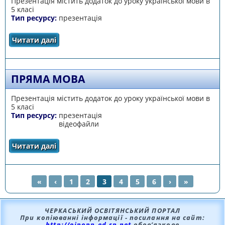
Презентація містить додаток до уроку української мови в
5 класі
Тип ресурсу:
презентація
Читати далі
про Вимова приголосних звуків і
позначення їх на письмі
ПРЯМА МОВА
Презентація містить додаток до уроку української мови в
5 класі
Тип ресурсу:
презентація
відеофайли
Читати далі
про Пряма мова
«
‹
1
2
3
4
5
6
›
»
СТОРІНКИ
ЧЕРКАСЬКИЙ ОСВІТЯНСЬКИЙ ПОРТАЛ
При копіюванні інформації - посилання на сайт:
http://oipopp.ed-sp.net
обов’язкове